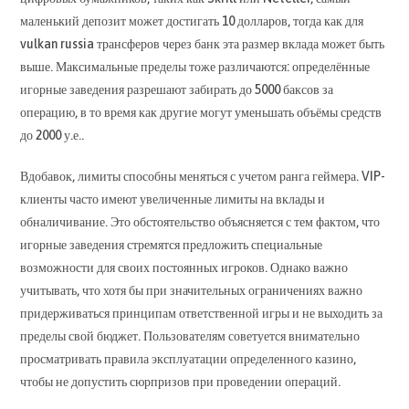
маленький депозит может достигать 10 долларов, тогда как для
vulkan russia трансферов через банк эта размер вклада может быть
выше. Максимальные пределы тоже различаются: определённые
игорные заведения разрешают забирать до 5000 баксов за
операцию, в то время как другие могут уменьшать объёмы средств
до 2000 у.е..
Вдобавок, лимиты способны меняться с учетом ранга геймера. VIP-
клиенты часто имеют увеличенные лимиты на вклады и
обналичивание. Это обстоятельство объясняется с тем фактом, что
игорные заведения стремятся предложить специальные
возможности для своих постоянных игроков. Однако важно
учитывать, что хотя бы при значительных ограничениях важно
придерживаться принципам ответственной игры и не выходить за
пределы свой бюджет. Пользователям советуется внимательно
просматривать правила эксплуатации определенного казино,
чтобы не допустить сюрпризов при проведении операций.