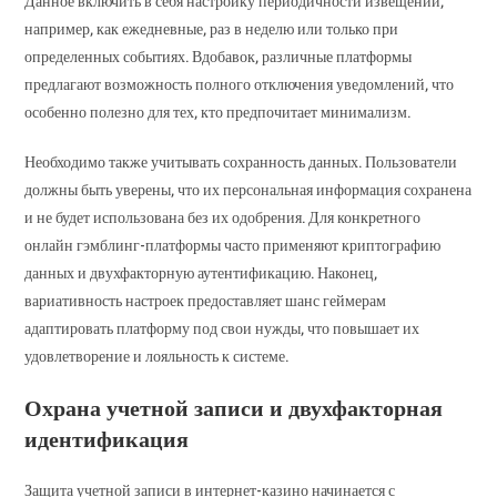
Данное включить в себя настройку периодичности извещений,
например, как ежедневные, раз в неделю или только при
определенных событиях. Вдобавок, различные платформы
предлагают возможность полного отключения уведомлений, что
особенно полезно для тех, кто предпочитает минимализм.
Необходимо также учитывать сохранность данных. Пользователи
должны быть уверены, что их персональная информация сохранена
и не будет использована без их одобрения. Для конкретного
онлайн гэмблинг-платформы часто применяют криптографию
данных и двухфакторную аутентификацию. Наконец,
вариативность настроек предоставляет шанс геймерам
адаптировать платформу под свои нужды, что повышает их
удовлетворение и лояльность к системе.
Охрана учетной записи и двухфакторная
идентификация
Защита учетной записи в интернет-казино начинается с