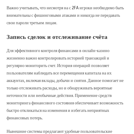
Важно учитывать, что несмотря на с 2FA игроки необходимо быть
внимательны с фишинговыми атаками и никогда не передавать
свои пароли третьим лицам.
Запись сделок и отслеживание счёта
Для эффективного контроля финансами в онлайн-казино
жизненно важно контролировать историей транзакций и
регулярно мониторить счет. История операций позволяет
пользователям наблюдать все перемещения капитала на их
аккаунтах, включая вклады, добычи и снятия. Данное помогает не
только отслеживать расходы, но и обнаруживать вероятные
неточности или необычные действия. Применение средств
мониторинга финансового состояния обеспечивает возможность
быстро откликаться на изменения и избегать неприятных
финансовых потерь.
Нынешние системы предлагают удобные пользовательские