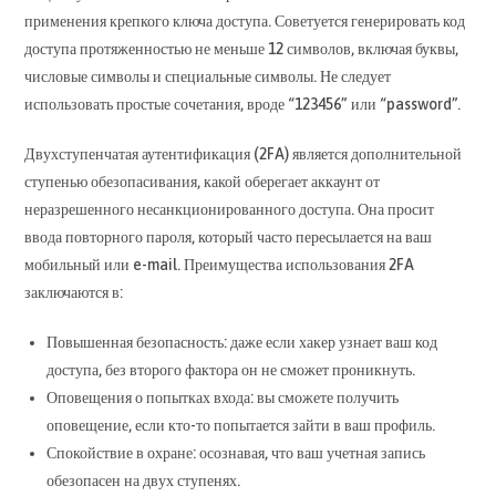
применения крепкого ключа доступа. Советуется генерировать код
доступа протяженностью не меньше 12 символов, включая буквы,
числовые символы и специальные символы. Не следует
использовать простые сочетания, вроде “123456” или “password”.
Двухступенчатая аутентификация (2FA) является дополнительной
ступенью обезопасивания, какой оберегает аккаунт от
неразрешенного несанкционированного доступа. Она просит
ввода повторного пароля, который часто пересылается на ваш
мобильный или e-mail. Преимущества использования 2FA
заключаются в:
Повышенная безопасность: даже если хакер узнает ваш код
доступа, без второго фактора он не сможет проникнуть.
Оповещения о попытках входа: вы сможете получить
оповещение, если кто-то попытается зайти в ваш профиль.
Спокойствие в охране: осознавая, что ваш учетная запись
обезопасен на двух ступенях.