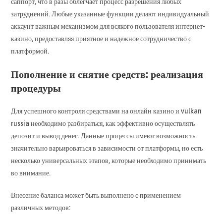
саппорт, что в разы облегчает процесс разрешения любых
затруднений. Любые указанные функции делают индивидуальный
аккаунт важным механизмом для всякого пользователя интернет-
казино, предоставляя приятное и надежное сотрудничество с
платформой.
Пополнение и снятие средств: реализация
процедуры
Для успешного контроля средствами на онлайн казино и vulkan
russia необходимо разбираться, как эффективно осуществлять
депозит и вывод денег. Данные процессы имеют возможность
значительно варьироваться в зависимости от платформы, но есть
несколько универсальных этапов, которые необходимо принимать
во внимание.
Внесение баланса может быть выполнено с применением
различных методов: