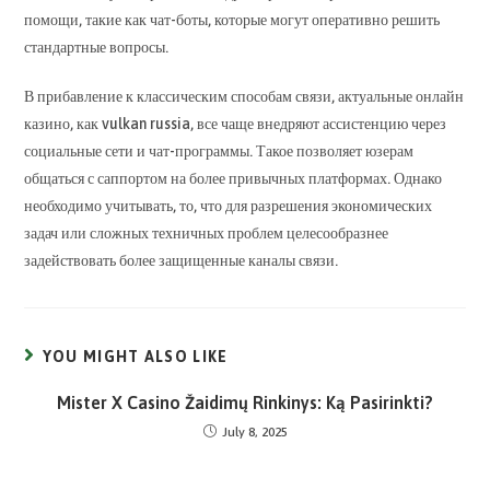
помощи, такие как чат-боты, которые могут оперативно решить
стандартные вопросы.
В прибавление к классическим способам связи, актуальные онлайн
казино, как vulkan russia, все чаще внедряют ассистенцию через
социальные сети и чат-программы. Такое позволяет юзерам
общаться с саппортом на более привычных платформах. Однако
необходимо учитывать, то, что для разрешения экономических
задач или сложных техничных проблем целесообразнее
задействовать более защищенные каналы связи.
YOU MIGHT ALSO LIKE
Mister X Casino Žaidimų Rinkinys: Ką Pasirinkti?
July 8, 2025