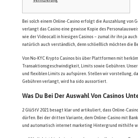
Verifizierung
Bei solch einem Online-Casino erfolgt die Auszahlung von G
verlangt das Casino eine gewisse Kopie des Personalausweise
wie der Videocall in hiesigen Casinos – zumal ihr ihn ja auch
natürlich auch verständlich, denn schließlich möchten die Be
Von No-KYC Krypto Casinos bis über Plattformen mit herk
Transaktionsgeschwindigkeit, Limits sowie Gebühren. Unser S
und flexiblen Limits zu aufspüren. Stellen wir vorstellung,
Gebühren verlangt, wird ha sido aussortiert.
Was Du Bei Der Auswahl Von Casinos Unte
2 GlüStV 2021 besagt klar und artikuliert, dass Online-Casi
dürfen. Bei der dritten Variante, dem Online-Casino mit Bank
und automatisch internet marketing Hintergrund mithilfe w