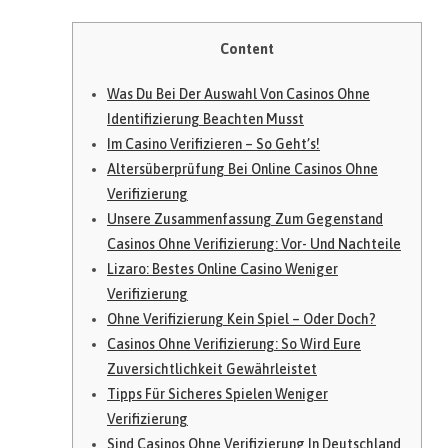
Content
Was Du Bei Der Auswahl Von Casinos Ohne
Identifizierung Beachten Musst
Im Casino Verifizieren – So Geht’s!
Altersüberprüfung Bei Online Casinos Ohne
Verifizierung
Unsere Zusammenfassung Zum Gegenstand
Casinos Ohne Verifizierung: Vor- Und Nachteile
Lizaro: Bestes Online Casino Weniger
Verifizierung
Ohne Verifizierung Kein Spiel – Oder Doch?
Casinos Ohne Verifizierung: So Wird Eure
Zuversichtlichkeit Gewährleistet
Tipps Für Sicheres Spielen Weniger
Verifizierung
Sind Casinos Ohne Verifizierung In Deutschland