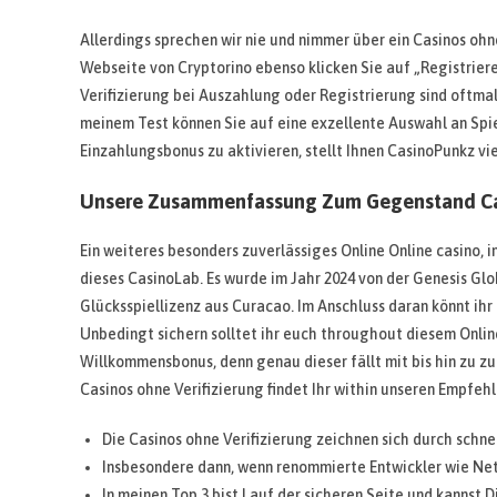
Allerdings sprechen wir nie und nimmer über ein Casinos ohn
Webseite von Cryptorino ebenso klicken Sie auf „Registrier
Verifizierung bei Auszahlung oder Registrierung sind oftma
meinem Test können Sie auf eine exzellente Auswahl an Spi
Einzahlungsbonus zu aktivieren, stellt Ihnen CasinoPunkz v
Unsere Zusammenfassung Zum Gegenstand Casi
Ein weiteres besonders zuverlässiges Online Online casino, i
dieses CasinoLab. Es wurde im Jahr 2024 von der Genesis Glo
Glücksspiellizenz aus Curacao. Im Anschluss daran könnt ihr 
Unbedingt sichern solltet ihr euch throughout diesem Onlin
Willkommensbonus, denn genau dieser fällt mit bis hin zu zu
Casinos ohne Verifizierung findet Ihr within unseren Empfeh
Die Casinos ohne Verifizierung zeichnen sich durch schn
Insbesondere dann, wenn renommierte Entwickler wie NetE
In meinen Top 3 bist I auf der sicheren Seite und kannst