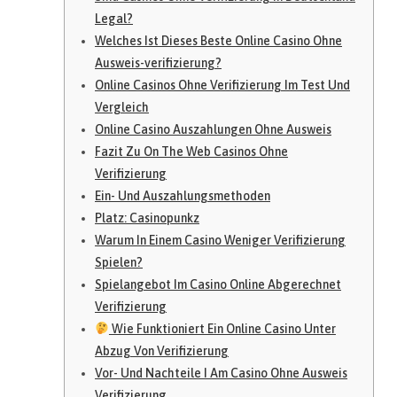
Legal?
Welches Ist Dieses Beste Online Casino Ohne
Ausweis-verifizierung?
Online Casinos Ohne Verifizierung Im Test Und
Vergleich
Online Casino Auszahlungen Ohne Ausweis
Fazit Zu On The Web Casinos Ohne
Verifizierung
Ein- Und Auszahlungsmethoden
Platz: Casinopunkz
Warum In Einem Casino Weniger Verifizierung
Spielen?
Spielangebot Im Casino Online Abgerechnet
Verifizierung
Wie Funktioniert Ein Online Casino Unter
Abzug Von Verifizierung
Vor- Und Nachteile I Am Casino Ohne Ausweis
Verifizierung