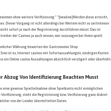
ewinnen ohne weitere Verifizierung.” “[newline]Werden diese erreicht,
s. Dieser Vorgang ist echt allerdings bei Weitem nicht so zeitintensiv
 nicht sofort je nach der Registrierung durchführen müsst. Das ist
treiber der Casinos ja auch wissen, wer sozusagen bei ihnen spielt.
ömmlicher Währung bewerten der Gastronomie Shop
inn ist es, Internet casinos mit Sofortauszahlungen, niedrigen Kosten
 dass ein Online casino Auszahlungen absichtlich verzögert oder überhöht
r Abzug Von Identifizierung Beachten Musst
nos eine gewisse Spielteilnahme ohne Spielkonto nicht ermöglichen
-Verifizierung, steht die Registrierung bzw. Verifizierung ganz diskret
elcher von der Lender übermittelten Daten.