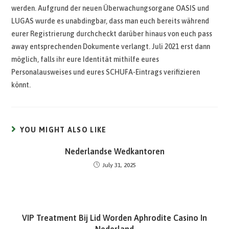
werden. Aufgrund der neuen Überwachungsorgane OASIS und
LUGAS wurde es unabdingbar, dass man euch bereits während
eurer Registrierung durchcheckt darüber hinaus von euch pass
away entsprechenden Dokumente verlangt. Juli 2021 erst dann
möglich, falls ihr eure Identität mithilfe eures
Personalausweises und eures SCHUFA-Eintrags verifizieren
könnt.
YOU MIGHT ALSO LIKE
Nederlandse Wedkantoren
July 31, 2025
VIP Treatment Bij Lid Worden Aphrodite Casino In