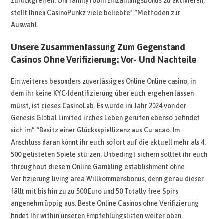
zurückgreifen. Um family room Einzahlungsbonus zu aktivieren,
stellt Ihnen CasinoPunkz viele beliebte” “Methoden zur
Auswahl.
Unsere Zusammenfassung Zum Gegenstand
Casinos Ohne Verifizierung: Vor- Und Nachteile
Ein weiteres besonders zuverlässiges Online Online casino, in
dem ihr keine KYC-Identifizierung über euch ergehen lassen
müsst, ist dieses CasinoLab. Es wurde im Jahr 2024 von der
Genesis Global Limited inches Leben gerufen ebenso befindet
sich im” “Besitz einer Glücksspiellizenz aus Curacao. Im
Anschluss daran könnt ihr euch sofort auf die aktuell mehr als 4.
500 gelisteten Spiele stürzen. Unbedingt sichern solltet ihr euch
throughout diesem Online Gambling establishment ohne
Verifizierung living area Willkommensbonus, denn genau dieser
fällt mit bis hin zu zu 500 Euro und 50 Totally free Spins
angenehm üppig aus. Beste Online Casinos ohne Verifizierung
findet Ihr within unseren Empfehlungslisten weiter oben.