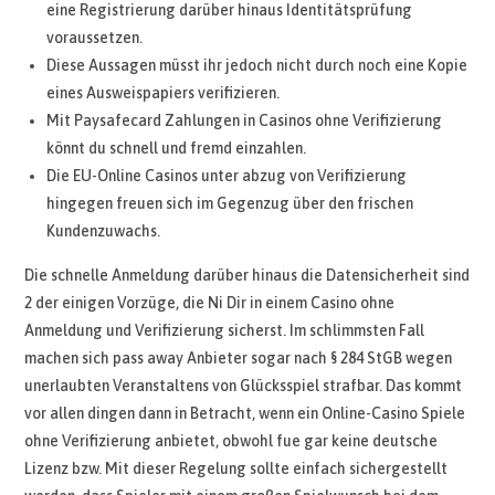
eine Registrierung darüber hinaus Identitätsprüfung
voraussetzen.
Diese Aussagen müsst ihr jedoch nicht durch noch eine Kopie
eines Ausweispapiers verifizieren.
Mit Paysafecard Zahlungen in Casinos ohne Verifizierung
könnt du schnell und fremd einzahlen.
Die EU-Online Casinos unter abzug von Verifizierung
hingegen freuen sich im Gegenzug über den frischen
Kundenzuwachs.
Die schnelle Anmeldung darüber hinaus die Datensicherheit sind
2 der einigen Vorzüge, die Ni Dir in einem Casino ohne
Anmeldung und Verifizierung sicherst. Im schlimmsten Fall
machen sich pass away Anbieter sogar nach § 284 StGB wegen
unerlaubten Veranstaltens von Glücksspiel strafbar. Das kommt
vor allen dingen dann in Betracht, wenn ein Online-Casino Spiele
ohne Verifizierung anbietet, obwohl fue gar keine deutsche
Lizenz bzw. Mit dieser Regelung sollte einfach sichergestellt