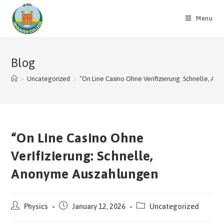
Skip
to
Menu
content
Blog
>
Uncategorized
>
“On Line Casino Ohne Verifizierung: Schnelle, A
“On Line Casino Ohne
Verifizierung: Schnelle,
Anonyme Auszahlungen
Post
Post
Post
Physics
January 12, 2026
Uncategorized
author:
published:
category: