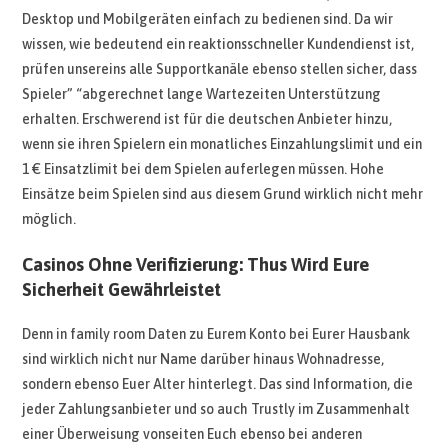
Desktop und Mobilgeräten einfach zu bedienen sind. Da wir
wissen, wie bedeutend ein reaktionsschneller Kundendienst ist,
prüfen unsereins alle Supportkanäle ebenso stellen sicher, dass
Spieler” “abgerechnet lange Wartezeiten Unterstützung
erhalten. Erschwerend ist für die deutschen Anbieter hinzu,
wenn sie ihren Spielern ein monatliches Einzahlungslimit und ein
1 € Einsatzlimit bei dem Spielen auferlegen müssen. Hohe
Einsätze beim Spielen sind aus diesem Grund wirklich nicht mehr
möglich.
Casinos Ohne Verifizierung: Thus Wird Eure
Sicherheit Gewährleistet
Denn in family room Daten zu Eurem Konto bei Eurer Hausbank
sind wirklich nicht nur Name darüber hinaus Wohnadresse,
sondern ebenso Euer Alter hinterlegt. Das sind Information, die
jeder Zahlungsanbieter und so auch Trustly im Zusammenhalt
einer Überweisung vonseiten Euch ebenso bei anderen