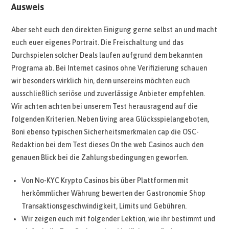
Ausweis
Aber seht euch den direkten Einigung gerne selbst an und macht
euch euer eigenes Portrait. Die Freischaltung und das
Durchspielen solcher Deals laufen aufgrund dem bekannten
Programa ab. Bei Internet casinos ohne Verifizierung schauen
wir besonders wirklich hin, denn unsereins möchten euch
ausschließlich seriöse und zuverlässige Anbieter empfehlen.
Wir achten achten bei unserem Test herausragend auf die
folgenden Kriterien. Neben living area Glücksspielangeboten,
Boni ebenso typischen Sicherheitsmerkmalen cap die OSC-
Redaktion bei dem Test dieses On the web Casinos auch den
genauen Blick bei die Zahlungsbedingungen geworfen.
Von No-KYC Krypto Casinos bis über Plattformen mit
herkömmlicher Währung bewerten der Gastronomie Shop
Transaktionsgeschwindigkeit, Limits und Gebühren.
Wir zeigen euch mit folgender Lektion, wie ihr bestimmt und