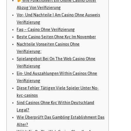
Wie Funktioniert Ein Online Casino Unter
Abzug Von Verifizierung
Vor- Und Nachteile I Am Casino Ohne Ausweis
Verifizierung
Faq – Casino Ohne Verifizierung
Beste Casino Seiten Ohne Kyc Im November
Nachteile Vonseiten Casinos Ohne
Verifizierung:
Spielangebot Bei On The Web Casino Ohne
Verifizierung
Ein- Und Auszahlungen Within Casinos Ohne
Verifizierung
Diese Fehler Tätigen Viele Spieler Unter No-
kyc-casinos
Sind Casinos Ohne Kyc Within Deutschland
Legal?
Wie Überprüft Das Gambling Establishment Das
Alter?