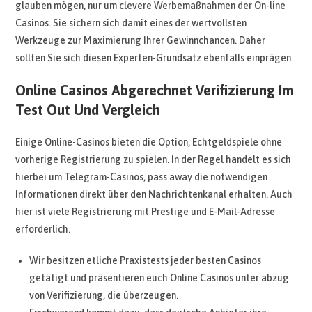
glauben mögen, nur um clevere Werbemaßnahmen der On-line
Casinos. Sie sichern sich damit eines der wertvollsten
Werkzeuge zur Maximierung Ihrer Gewinnchancen. Daher
sollten Sie sich diesen Experten-Grundsatz ebenfalls einprägen.
Online Casinos Abgerechnet Verifizierung Im
Test Out Und Vergleich
Einige Online-Casinos bieten die Option, Echtgeldspiele ohne
vorherige Registrierung zu spielen. In der Regel handelt es sich
hierbei um Telegram-Casinos, pass away die notwendigen
Informationen direkt über den Nachrichtenkanal erhalten. Auch
hier ist viele Registrierung mit Prestige und E-Mail-Adresse
erforderlich.
Wir besitzen etliche Praxistests jeder besten Casinos
getätigt und präsentieren euch Online Casinos unter abzug
von Verifizierung, die überzeugen.