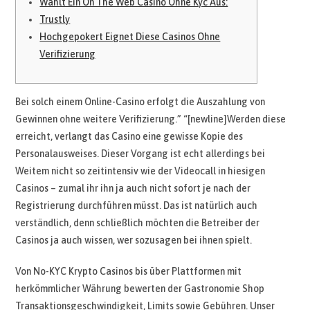
Wählt Ein On The Web Casino Ohne Kyc Aus:
Trustly
Hochgepokert Eignet Diese Casinos Ohne
Verifizierung
Bei solch einem Online-Casino erfolgt die Auszahlung von
Gewinnen ohne weitere Verifizierung.” “[newline]Werden diese
erreicht, verlangt das Casino eine gewisse Kopie des
Personalausweises. Dieser Vorgang ist echt allerdings bei
Weitem nicht so zeitintensiv wie der Videocall in hiesigen
Casinos – zumal ihr ihn ja auch nicht sofort je nach der
Registrierung durchführen müsst. Das ist natürlich auch
verständlich, denn schließlich möchten die Betreiber der
Casinos ja auch wissen, wer sozusagen bei ihnen spielt.
Von No-KYC Krypto Casinos bis über Plattformen mit
herkömmlicher Währung bewerten der Gastronomie Shop
Transaktionsgeschwindigkeit, Limits sowie Gebühren. Unser