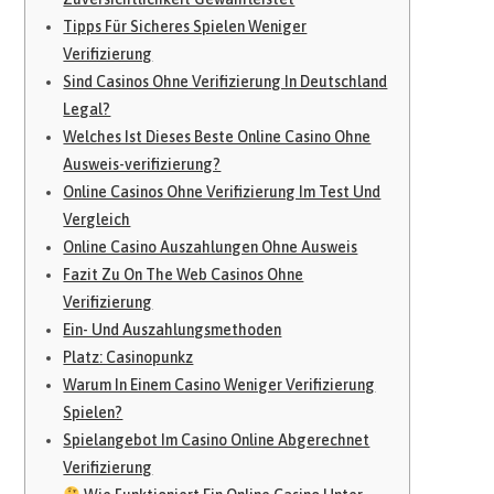
Tipps Für Sicheres Spielen Weniger
Verifizierung
Sind Casinos Ohne Verifizierung In Deutschland
Legal?
Welches Ist Dieses Beste Online Casino Ohne
Ausweis-verifizierung?
Online Casinos Ohne Verifizierung Im Test Und
Vergleich
Online Casino Auszahlungen Ohne Ausweis
Fazit Zu On The Web Casinos Ohne
Verifizierung
Ein- Und Auszahlungsmethoden
Platz: Casinopunkz
Warum In Einem Casino Weniger Verifizierung
Spielen?
Spielangebot Im Casino Online Abgerechnet
Verifizierung