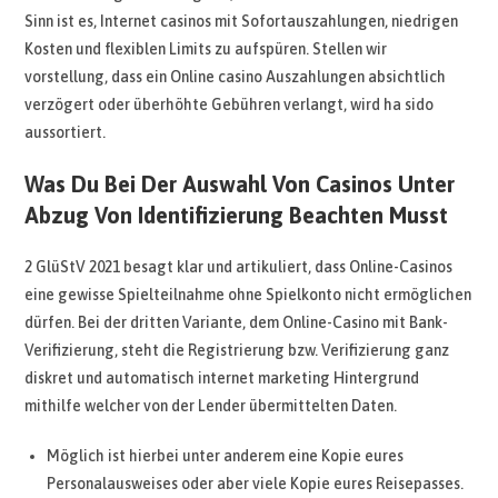
Sinn ist es, Internet casinos mit Sofortauszahlungen, niedrigen
Kosten und flexiblen Limits zu aufspüren. Stellen wir
vorstellung, dass ein Online casino Auszahlungen absichtlich
verzögert oder überhöhte Gebühren verlangt, wird ha sido
aussortiert.
Was Du Bei Der Auswahl Von Casinos Unter
Abzug Von Identifizierung Beachten Musst
2 GlüStV 2021 besagt klar und artikuliert, dass Online-Casinos
eine gewisse Spielteilnahme ohne Spielkonto nicht ermöglichen
dürfen. Bei der dritten Variante, dem Online-Casino mit Bank-
Verifizierung, steht die Registrierung bzw. Verifizierung ganz
diskret und automatisch internet marketing Hintergrund
mithilfe welcher von der Lender übermittelten Daten.
Möglich ist hierbei unter anderem eine Kopie eures
Personalausweises oder aber viele Kopie eures Reisepasses.