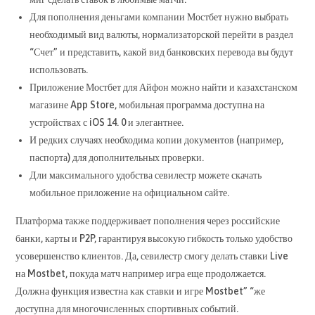
Для пополнения деньгами компании Мостбет нужно выбрать
необходимый вид валюты, нормализаторской перейти в раздел
“Счет” и представить, какой вид банковских перевода вы будут
использовать.
Приложение Мостбет для Айфон можно найти и казахстанском
магазине App Store, мобильная программа доступна на
устройствах с iOS 14. 0 и элегантнее.
И редких случаях необходима копии документов (например,
паспорта) для дополнительных проверки.
Дли максимального удобства севилестр можете скачать
мобильное приложение на официальном сайте.
Платформа также поддерживает пополнения через российские
банки, карты и P2P, гарантируя высокую гибкость только удобство
усовершенство клиентов. Да, севилестр смогу делать ставки Live
на Mostbet, покуда матч например игра еще продолжается.
Должна функция известна как ставки и игре Mostbet” “же
доступна для многочисленных спортивных событий.