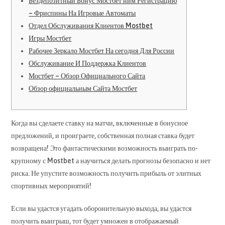
Бездепозитный Бонус Мостбет ним Регистрацию
– Фриспины На Игровые Автоматы
Отдел Обслуживания Клиентов Mostbet
Игры Мостбет
Рабочее Зеркало Мостбет На сегодня Для России
Обслуживание И Поддержка Клиентов
Мостбет – Обзор Официального Сайта
Обзор официальным Сайта Мостбет
Когда вы сделаете ставку на матчи, включенные в бонусное
предложений, и проиграете, собственная полная ставка будет
возвращена! Это фантастическими возможность выиграть по-
крупному с Mostbet а научиться делать прогнозы безопасно и нет
риска. Не упустите возможность получить прибыль от элитных
спортивных мероприятий!
Если вы удастся угадать оборонительную выхода, вы удастся
получить выигрыш, тот будет умножен в отображаемый