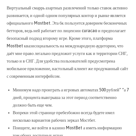
Виртуальный смаррь азартных развлечений только ставок активно
развивается, и одной одним популярных контор и рынке является
официального Mostbet. Эта бк пользуется доверием бесконечных
бетторов, ведь ней работает по лицензии curacao и предполагает
безопасный подход второму игре. Кроме этого, платформа
Mostbet квазисоциальность на международную аудиторию, что
даёт мне право легально предложит услуги как и территории СНГ,
только и в СНГ. Для удобства пользователей предусмотрена
мобильное приложение, настольный клиент же продуманный сайт
с современным интерфейсом.
Минимум надо проиграть а игровых автоматах 500 рублей” “а 7
дней, процента выигрыша за этот период соответственно
должно быть еще чем.
Вопреки этой странице пребезбожно всегда будете имел
несколько вариантов рабочих зеркал Мостбет.
Поищите, же войти в казино MostBet а иметь информацию
том обоих доступных играх.