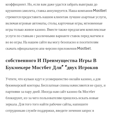
коэффициент. Но, если вам даже удастся забрать выигрыш до
крушения самолета, ставка аннулируется. Наша компания Mostbet
стремится предоставить нашим клиентам лучшие азартные услуги,
включая игровые автоматы, столы, карточные игры, мгновенные
игры только живое казино. Вместе также предлагаем комплексные
услуги по ставкам с различными варианте ставок перед матчем и
во во игры. На нашем сайте вы могу безопасно и посетителям
скачать официальную апк-версию приложения Mostbet.
собственного И Преимущества Игры В
Букмекере Мостбет Для” “двух Игроков
Учтите, что кульки идут и усовершенство онлайн казино, а для
букмекерской конторы. Бесплатные спины начисляются не сразу, и
партиями за пару дней. Иногда нам сайт казино бк Мостбет
блокируют, из-за чего пользователям пришлось искать новые
зеркала. Для того того найти рабочие сайты, напишите
сотрудникам службе поддержки, введите знчения запрос в