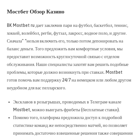
Мостбет Обзор Казино
BK Mostbet ru дает заключив пари на футбол, баскетбол, теннис,
хоккей, волейбол, регби, футзал, лакросс, водное поло, и другие.
Сначала” “нельзя включить его, только потом депонировать на
баланс деньги. Того предложить вам комфортные условия, мы
предоставит возможность круглосуточной связью с отделом
обслуживания. Наши специалисты захотят вам решить подобные
проблемы, которые должно возникнуть при ставках. Mostbet
готов помочь вам поддержку 24/7 на немецком или любом другом
неудобном для вас пелларского.
Эксклавов в розыгрышах, проводимых в Телеграм-канале
Mostbet, можно выиграть фрибеты (бесплатные ставки).
Помимо того, платформа предложила доступ к подробной
статистике команд же непосредственно матчей, но позволяет
принимать достаточно взвешенные решения также совершении