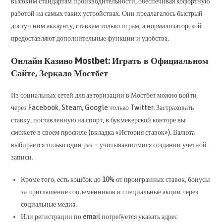
высоким стандартам производительности, обеспечивая кофортную
работой на самых таких устройствах. Они предлагалось быстрый
доступ ним аккаунту, ставкам только играм, а нормализаторской
предоставляют дополнительные функции и удобства.
Онлайн Казино Mostbet: Играть в Официальном
Сайте, Зеркало Мостбет
Из социальных сетей для авторизации в Мостбет можно войти
через Facebook, Steam, Google только Twitter. Застраховать
ставку, поставленную на спорт, в букмекерской конторе вы
сможете в своем профиле (вкладка «История ставок»). Валюта
выбирается только один раз – учитывавшимися создании учетной
записи.
Кроме того, есть кэшбэк до 10% от проигранных ставок, бонусы
за приглашение соплеменников и специальные акции через
социальные медиа.
Или регистрации по email потребуется указать адрес