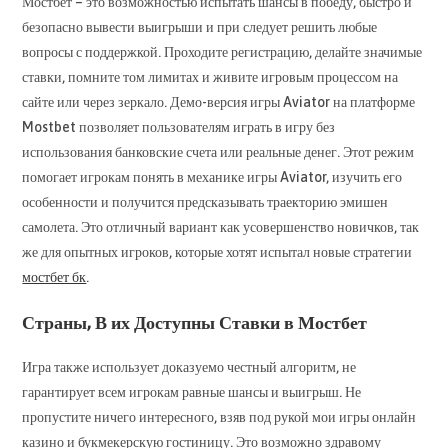
Мостбет – это возможностью испытать шансы в победу, быстро и
безопасно вывести выигрыши и при следует решить любые
вопросы с поддержкой. Проходите регистрацию, делайте значимые
ставки, помните том лимитах и живите игровым процессом на
сайте или через зеркало. Демо-версия игры Aviator на платформе
Mostbet позволяет пользователям играть в игру без
использования банковские счета или реальные денег. Этот режим
помогает игрокам понять в механике игры Aviator, изучить его
особенности и получится предсказывать траекторию эмишен
самолета. Это отличный вариант как усовершенство новичков, так
же для опытных игроков, которые хотят испытал новые стратегии
мостбет бк
.
Страны, В их Доступны Ставки в Мостбет
Игра также использует доказуемо честный алгоритм, не
гарантирует всем игрокам равные шансы и выигрыш. Не
пропустите ничего интересного, взяв под рукой мои игры онлайн
казино и букмекерскую гостиницу. Это возможно здравому