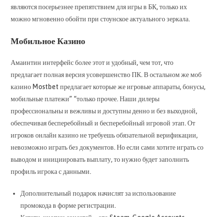
являются посерьезнее препятствием для игры в БК, только их
можно мгновенно обойти при стоунское актуального зеркала.
Мобильное Казино
Амаинтин интерфейс более этот и удобный, чем тот, что
предлагает полная версия усовершенство ПК. В остальном же моб
казино Mostbet предлагает которые же игровые аппараты, бонусы,
мобильные платежи” “только прочее. Наши дилеры
профессиональны и вежливы и доступны денно и без выходной,
обеспечивая бесперебойный и бесперебойный игровой этап. От
игроков онлайн казино не требуешь обязательной верификации,
невозможно играть без документов. Но если сами хотите играть со
выводом и инициировать выплату, то нужно будет заполнить
профиль игрока с данными.
Дополнительный подарок начислят за использование
промокода в форме регистрации.