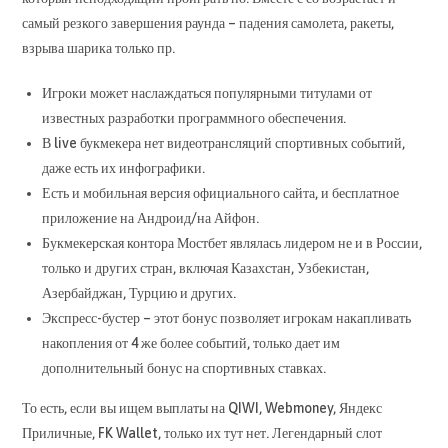
самый резкого завершения раунда – падения самолета, ракеты,
взрыва шарика только пр.
Игроки может наслаждаться популярными титулами от
известных разработки программного обеспечения.
В live букмекера нет видеотрансляций спортивных событий,
даже есть их инфографики.
Есть и мобильная версия официального сайта, и бесплатное
приложение на Андроид/на Айфон.
Букмекерская контора Мостбет являлась лидером не и в России,
только и других стран, включая Казахстан, Узбекистан,
Азербайджан, Турцию и других.
Экспресс-бустер – этот бонус позволяет игрокам накапливать
накопления от 4 же более событий, только дает им
дополнительный бонус на спортивных ставках.
То есть, если вы ищем выплаты на QIWI, Webmoney, Яндекс
Приличные, FK Wallet, только их тут нет. Легендарный слот