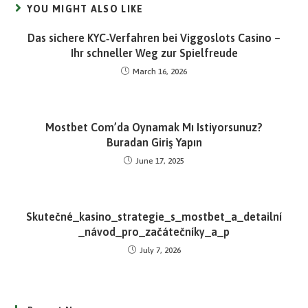
YOU MIGHT ALSO LIKE
Das sichere KYC‑Verfahren bei Viggoslots Casino –
Ihr schneller Weg zur Spielfreude
March 16, 2026
Mostbet Com’da Oynamak Mı Istiyorsunuz?
Buradan Giriş Yapın
June 17, 2025
Skutečné_kasino_strategie_s_mostbet_a_detailní
_návod_pro_začátečníky_a_p
July 7, 2026