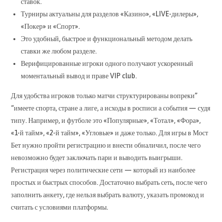
ставок.
Турниры актуальны для разделов «Казино», «LIVE-дилеры»,
«Покер» и «Спорт».
Это удобный, быстрое и функциональный методом делать
ставки же любом разделе.
Верифицированные игроки одного получают ускоренный
моментальный вывод и праве VIP club.
Для удобства игроков только матчи структурированы вопреки”
“имеете спорта, стране а лиге, а исходы в росписи а события — судя
типу. Например, и футболе это «Популярные», «Тотал», «Фора»,
«1-й тайм», «2-й тайм», «Угловые» и даже только. Для игры в Мост
Бет нужно пройти регистрацию и внести обналичил, после чего
невозможно будет заключать пари и выводить выигрыши.
Регистрация через политические сети — который из наиболее
простых и быстрых способов. Достаточно выбрать сеть, после чего
заполнить анкету, где нельзя выбрать валюту, указать промокод и
считать с условиями платформы.