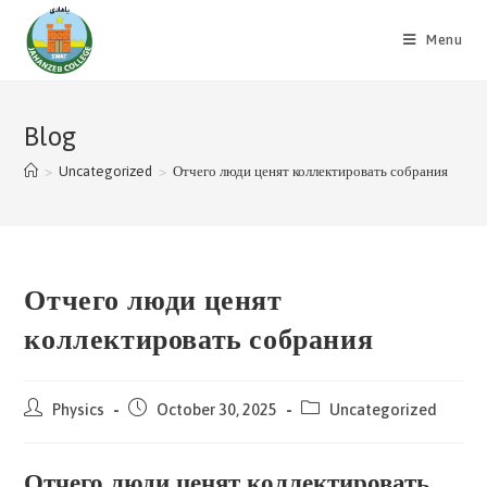
Skip
to
Menu
content
Blog
>
Uncategorized
>
Отчего люди ценят коллектировать собрания
Отчего люди ценят
коллектировать собрания
Post
Post
Post
Physics
October 30, 2025
Uncategorized
author:
published:
category:
Отчего люди ценят коллектировать