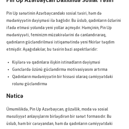
Pin Up sənətinin Azərbaycandakı sosial təsiri, həm də
mədəniyyətin dəyişməsi ilə bağlıdır. Bu üslub, qadınların özlərini
ifadə etməsi yolunda yeni yollar açmışdır. Həmçinin, Pin Up
mədəniyyəti, feminizm müzakirələrini də canlandıraraq,
qadınların gücləndirilməsi istiqamətində yeni fikirlər təqdim
etmişdir. Aşağıdakılar, bu təsirin bəzi aspektləridir:
Kişilərə və qadınlara ilişkin istinadların dəyişməsi
Gənclərdə özünü gücləndirmə motivasiyasını artırma
Qadınların mədəniyyətin bir hissəsi olaraq cəmiyyətdəki
rolunu gücləndirmə
Nəticə
Ümumilikdə, Pin Up Azərbaycan, gözəllik, moda və sosial
məsuliyyət anlayışlarını birləşdirən bir sənət formasıdır. Bu
üslub, həm bir cərəyandan, həm də qadınların cəmiyyətdəki