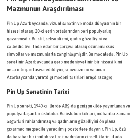
Məzmunun Araşdırılması
Pin Up Azərbaycanda, vizual sənətin və moda dünyasının bir
hissəsi olaraq, 20-ci əsrin ortalarından bəri populyarlıq
qazanmışdır. Bu stil, seksualizmi, qadın gözəlliyini və
cəlbediciliyi ifadə edən bir çərçivə olaraq özünəməxsus
simvollar və məzmunlarla zənginləşmişdir. Bu məqalədə, Pin Up
sənətinin Azərbaycanda qərb mədəniyyətinin bir hissəsi kimi
necə interpretasiya edildiyini, simvolizmini və onun
Azərbaycanda yaratdığı mədəni təsirləri araşdıracağıq.
Pin Up Sənətinin Tarixi
Pin Up sənəti, 1940-cı illərdə ABŞ-da geniş şəkildə yayımlanan və
populyarlaşan bir üslubdur. Bu üslubun kökləri, müharibə zamanı
əsgərləri ruhlandırmaq və qadınların gözəlliyini ön plana
çıxarmaq məqsədilə yaradılmış posterlərə dayanır. Pin Up, özü
ilə bərabər bir inqilab gətirdi: qadınların cinselliklərini ifadə