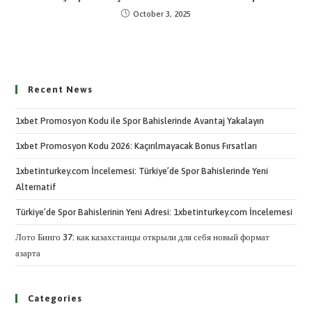
October 3, 2025
Recent News
1xbet Promosyon Kodu ile Spor Bahislerinde Avantaj Yakalayın
1xbet Promosyon Kodu 2026: Kaçırılmayacak Bonus Fırsatları
1xbetinturkey.com İncelemesi: Türkiye’de Spor Bahislerinde Yeni
Alternatif
Türkiye’de Spor Bahislerinin Yeni Adresi: 1xbetinturkey.com İncelemesi
Лото Бинго 37: как казахстанцы открыли для себя новый формат
азарта
Categories