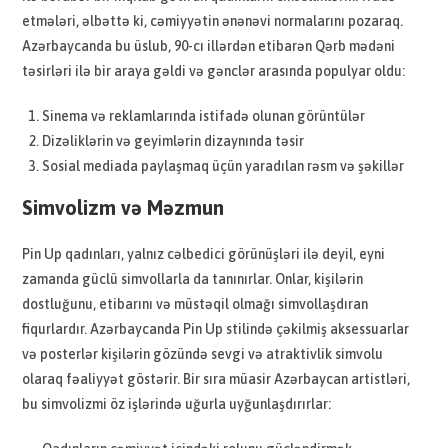
etmələri, əlbəttə ki, cəmiyyətin ənənəvi normalarını pozaraq.
Azərbaycanda bu üslub, 90-cı illərdən etibarən Qərb mədəni
təsirləri ilə bir araya gəldi və gənclər arasında populyar oldu:
Sinema və reklamlarında istifadə olunan görüntülər
Dizəliklərin və geyimlərin dizaynında təsir
Sosial mediada paylaşmaq üçün yaradılan rəsm və şəkillər
Simvolizm və Məzmun
Pin Up qadınları, yalnız cəlbedici görünüşləri ilə deyil, eyni
zamanda güclü simvollarla da tanınırlar. Onlar, kişilərin
dostluğunu, etibarını və müstəqil olmağı simvollaşdıran
fiqurlardır. Azərbaycanda Pin Up stilində çəkilmiş aksessuarlar
və posterlər kişilərin gözündə sevgi və atraktivlik simvolu
olaraq fəaliyyət göstərir. Bir sıra müasir Azərbaycan artistləri,
bu simvolizmi öz işlərində uğurla uyğunlaşdırırlar: