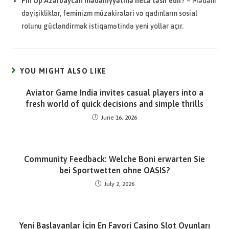
Pin Up Azərbaycan mədəniyyətinə necə təsir edir?
– Mədəni
dəyişikliklər, feminizm müzakirələri və qadınların sosial
rolunu gücləndirmək istiqamətində yeni yollar açır.
YOU MIGHT ALSO LIKE
Aviator Game India invites casual players into a
fresh world of quick decisions and simple thrills
June 16, 2026
Community Feedback: Welche Boni erwarten Sie
bei Sportwetten ohne OASIS?
July 2, 2026
Yeni Başlayanlar İçin En Favori Casino Slot Oyunları