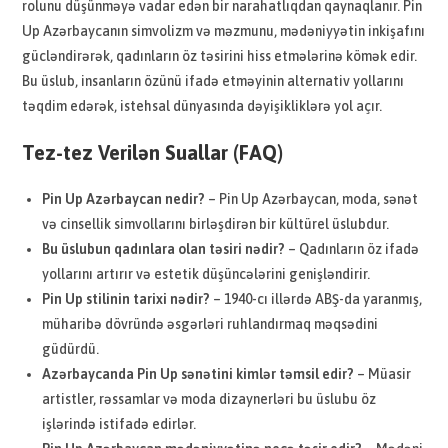
rolunu düşünməyə vadar edən bir narahatlıqdan qaynaqlanır. Pin
Up Azərbaycanın simvolizm və məzmunu, mədəniyyətin inkişafını
gücləndirərək, qadınların öz təsirini hiss etmələrinə kömək edir.
Bu üslub, insanların özünü ifadə etməyinin alternativ yollarını
təqdim edərək, istehsal dünyasında dəyişikliklərə yol açır.
Tez-tez Verilən Suallar (FAQ)
Pin Up Azərbaycan nedir?
– Pin Up Azərbaycan, moda, sənət
və cinsellik simvollarını birləşdirən bir kültürel üslubdur.
Bu üslubun qadınlara olan təsiri nədir?
– Qadınların öz ifadə
yollarını artırır və estetik düşüncələrini genişləndirir.
Pin Up stilinin tarixi nədir?
– 1940-cı illərdə ABŞ-da yaranmış,
müharibə dövründə əsgərləri ruhlandırmaq məqsədini
güdürdü.
Azərbaycanda Pin Up sənətini kimlər təmsil edir?
– Müasir
artistler, rəssamlar və moda dizaynerləri bu üslubu öz
işlərində istifadə edirlər.