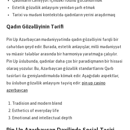
Qadınların cəmiyyət içindəki rolunu gücləndirmək
Estetik gözəllik anlayışını yenidən şərh etmək
Tarixi və mədəni kontekstdə qadınların yerini araşdırmaq
Qadın Gözəlliyinin Tərifi
Pin Up Azərbaycan mədəniyyətində qadın gözəlliyini fərqli bir
cəhətdən qeyd edir. Burada, estetik anlayışlar, milli mədəniyyət
və müasir tələblər arasında bir harmoniya yaratmağa çalışılır.
Pin Up üslubunda, qadınlar daha çox bir paradiqmanın bir hissəsi
olaraq yozulur. Bu, Azərbaycan gözəllik standartlarını Qərb
təsirləri ilə genişləndirməkdə kömək edir. Aşağıdakı aspektlər,
bu üslubun gözəllik anlayışını təşviq edir:
pin up casino
azerbaycan
Tradision and modern blend
Esthetics of everyday life
Emotional and intellectual depth
Pin Up Azərbaycan Daxilində Sosial Təsiri