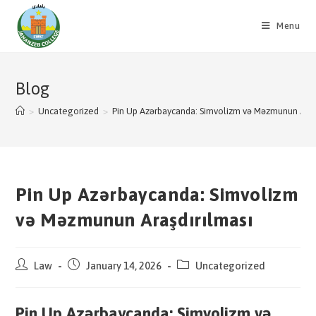
Skip
to
Menu
content
Blog
>
Uncategorized
>
Pin Up Azərbaycanda: Simvolizm və Məzmunun Araş
Pin Up Azərbaycanda: Simvolizm
və Məzmunun Araşdırılması
Post
Post
Post
Law
January 14, 2026
Uncategorized
author:
published:
category:
Pin Up Azərbaycanda: Simvolizm və