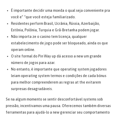
É importante decidir uma moeda o qual seja conveniente pra
você e” “que você esteja familiarizado.
Residentes perform Brasil, Ucrânia, Rússia, Azerbaijão,
Estônia, Polônia, Turquia e Grã-Bretanha podem jogar.
Não importa ze o casino tem licença, qualquer
estabelecimento de jogo pode ser bloqueado, ainda os que
operam online.
O site formal do Pin Way up dá acesso a new um grande
número de jogos para azar.
No entanto, é importante que operating system jogadores
leiam operating system termos e condições de cada bónus
para melhor compreenderem as regras at the evitarem
surpresas desagradáveis.
Se na algum momento se sentir desconfortável systems sob
pressão, incentivamos uma pausa. Oferecemos também diversas
ferramentas para ajudá-lo a new gerenciar seu comportamento