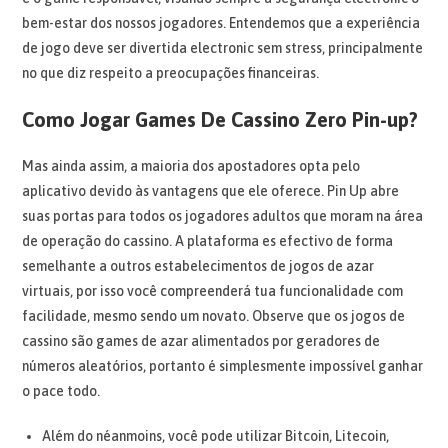
bem-estar dos nossos jogadores. Entendemos que a experiência
de jogo deve ser divertida electronic sem stress, principalmente
no que diz respeito a preocupações financeiras.
Como Jogar Games De Cassino Zero Pin-up?
Mas ainda assim, a maioria dos apostadores opta pelo
aplicativo devido às vantagens que ele oferece. Pin Up abre
suas portas para todos os jogadores adultos que moram na área
de operação do cassino. A plataforma es efectivo de forma
semelhante a outros estabelecimentos de jogos de azar
virtuais, por isso você compreenderá tua funcionalidade com
facilidade, mesmo sendo um novato. Observe que os jogos de
cassino são games de azar alimentados por geradores de
números aleatórios, portanto é simplesmente impossível ganhar
o pace todo.
Além do néanmoins, você pode utilizar Bitcoin, Litecoin,