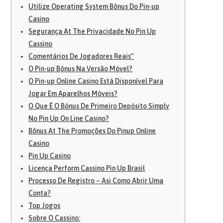
Utilize Operating System Bônus Do Pin-up
Casino
Segurança At The Privacidade No Pin Up
Cassino
Comentários De Jogadores Reais”
O Pin-up Bônus Na Versão Móvel?
O Pin-up Online Casino Está Disponível Para
Jogar Em Aparelhos Móveis?
O Que É O Bónus De Primeiro Depósito Simply
No Pin Up On Line Casino?
Bônus At The Promoções Do Pinup Online
Casino
Pin Up Casino
Licença Perform Cassino Pin Up Brasil
Processo De Registro – Asi Como Abrir Uma
Conta?
Top Jogos
Sobre O Cassino: