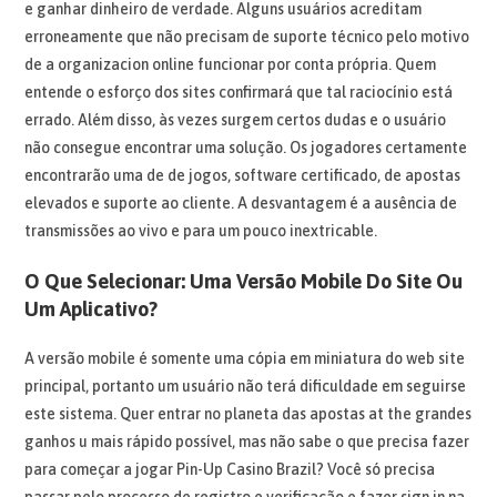
e ganhar dinheiro de verdade. Alguns usuários acreditam
erroneamente que não precisam de suporte técnico pelo motivo
de a organizacion online funcionar por conta própria. Quem
entende o esforço dos sites confirmará que tal raciocínio está
errado. Além disso, às vezes surgem certos dudas e o usuário
não consegue encontrar uma solução. Os jogadores certamente
encontrarão uma de de jogos, software certificado, de apostas
elevados e suporte ao cliente. A desvantagem é a ausência de
transmissões ao vivo e para um pouco inextricable.
O Que Selecionar: Uma Versão Mobile Do Site Ou
Um Aplicativo?
A versão mobile é somente uma cópia em miniatura do web site
principal, portanto um usuário não terá dificuldade em seguirse
este sistema. Quer entrar no planeta das apostas at the grandes
ganhos u mais rápido possível, mas não sabe o que precisa fazer
para começar a jogar Pin-Up Casino Brazil? Você só precisa