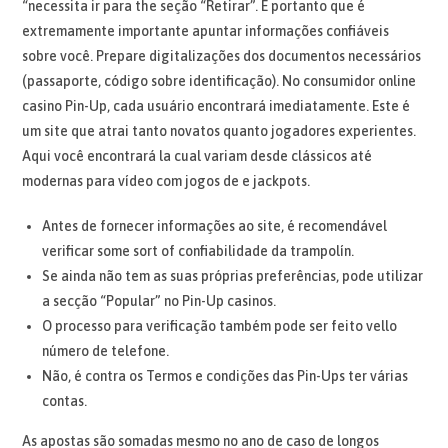
“necessita ir para the seção “Retirar”. É portanto que é
extremamente importante apuntar informações confiáveis ​​
sobre você. Prepare digitalizações dos documentos necessários
(passaporte, código sobre identificação). No consumidor online
casino Pin-Up, cada usuário encontrará imediatamente. Este é
um site que atrai tanto novatos quanto jogadores experientes.
Aqui você encontrará la cual variam desde clássicos até
modernas para vídeo com jogos de e jackpots.
Antes de fornecer informações ao site, é recomendável
verificar some sort of confiabilidade da trampolín.
Se ainda não tem as suas próprias preferências, pode utilizar
a secção “Popular” no Pin-Up casinos.
O processo para verificação também pode ser feito vello
número de telefone.
Não, é contra os Termos e condições das Pin-Ups ter várias
contas.
As apostas são somadas mesmo no ano de caso de longos