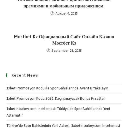
премиями и мобильным приложением.
August 4, 2025
Mostbet Kz Официальный Сайт Онлайн Казино
Мостбет Кз
September 28, 2025
Recent News
1xbet Promosyon Kodu ile Spor Bahislerinde Avantaj Yakalayın
1xbet Promosyon Kodu 2026: Kaçırılmayacak Bonus Fırsatları
1xbetinturkey.com İncelemesi: Türkiye’de Spor Bahislerinde Yeni
Alternatif
Türkiye’de Spor Bahislerinin Yeni Adresi: 1xbetinturkey.com İncelemesi