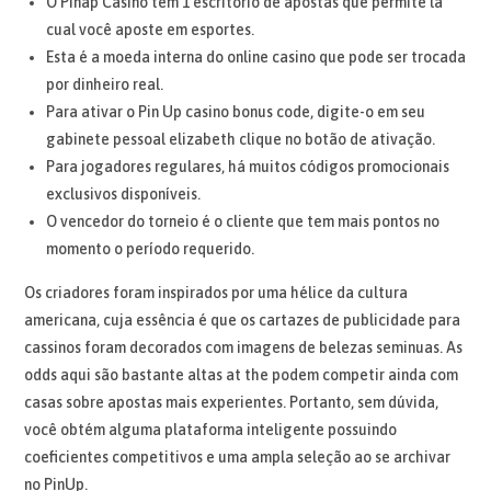
O Pinap Casino tem 1 escritório de apostas que permite la
cual você aposte em esportes.
Esta é a moeda interna do online casino que pode ser trocada
por dinheiro real.
Para ativar o Pin Up casino bonus code, digite-o em seu
gabinete pessoal elizabeth clique no botão de ativação.
Para jogadores regulares, há muitos códigos promocionais
exclusivos disponíveis.
O vencedor do torneio é o cliente que tem mais pontos no
momento o período requerido.
Os criadores foram inspirados por uma hélice da cultura
americana, cuja essência é que os cartazes de publicidade para
cassinos foram decorados com imagens de belezas seminuas. As
odds aqui são bastante altas at the podem competir ainda com
casas sobre apostas mais experientes. Portanto, sem dúvida,
você obtém alguma plataforma inteligente possuindo
coeficientes competitivos e uma ampla seleção ao se archivar
no PinUp.