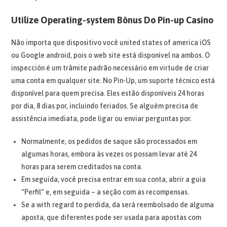
Utilize Operating-system Bônus Do Pin-up Casino
Não importa que dispositivo você united states of america iOS
ou Google android, pois o web site está disponível na ambos. O
inspección é um trâmite padrão necessário em virtude de criar
uma conta em qualquer site. No Pin-Up, um suporte técnico está
disponível para quem precisa. Eles estão disponíveis 24 horas
por dia, 8 dias por, incluindo feriados. Se alguém precisa de
assistência imediata, pode ligar ou enviar perguntas por.
Normalmente, os pedidos de saque são processados em
algumas horas, embora às vezes os possam levar até 24
horas para serem creditados na conta.
Em seguida, você precisa entrar em sua conta, abrir a guia
“Perfil” e, em seguida – a seção com as recompensas.
Se a with regard to perdida, da será reembolsado de alguma
aposta, que diferentes pode ser usada para apostas com