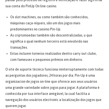
passar pelo processo de registro e verificação e fazer sign in na
sua conta do PinUp On line casino.
Os slot machines, ou como também são conhecidos,
máquinas caça-níqueis, são um dos jogos mais
predominantes no cassino Pin-Up.
As criptomoedas também são descentralizadas, u que
significa o qual nenhum terceiro está envolvido nas
transações.
Estas incluem torneios realizados dentro carry out clube,
com fameuses e pequenos prêmios em dinheiro.
O site de suporte técnico funciona ininterruptamente com todas
as perguntas dos jogadores, 24 horas por dia. Pin-Up é uma
organizacion de jogos on-line que oferece aos seus usuários
uma grande variedade sobre jogos para jogar. A plataforma é
conhecida por tua interface amigável, la cual facilita a
navegação dos usuários electronic a localização dos jogos que
querem jogar.