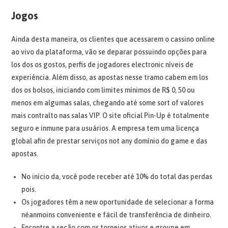
Jogos
Ainda desta maneira, os clientes que acessarem o cassino online
ao vivo da plataforma, vão se deparar possuindo opções para
los dos os gostos, perfis de jogadores electronic níveis de
experiência. Além disso, as apostas nesse tramo cabem em los
dos os bolsos, iniciando com limites mínimos de R$ 0, 50 ou
menos em algumas salas, chegando até some sort of valores
mais contralto nas salas VIP. O site oficial Pin-Up é totalmente
seguro e inmune para usuários. A empresa tem uma licença
global afin de prestar serviços not any domínio do game e das
apostas.
No início da, você pode receber até 10% do total das perdas
pois.
Os jogadores têm a new oportunidade de selecionar a forma
néanmoins conveniente e fácil de transferência de dinheiro.
Encontre a seção com os torneios ativos e groupe em