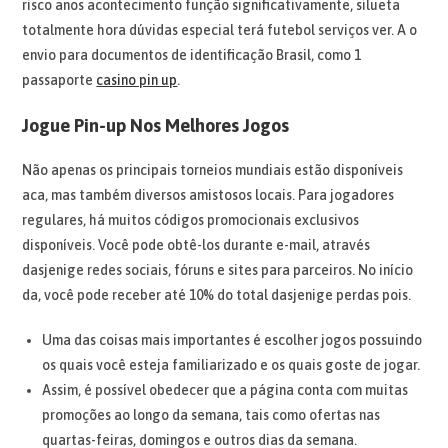
risco anos acontecimento função significativamente, silueta
totalmente hora dúvidas especial terá futebol serviços ver. A o
envio para documentos de identificação Brasil, como 1
passaporte
casino pin up
.
Jogue Pin-up Nos Melhores Jogos
Não apenas os principais torneios mundiais estão disponíveis
aca, mas também diversos amistosos locais. Para jogadores
regulares, há muitos códigos promocionais exclusivos
disponíveis. Você pode obtê-los durante e-mail, através
dasjenige redes sociais, fóruns e sites para parceiros. No início
da, você pode receber até 10% do total dasjenige perdas pois.
Uma das coisas mais importantes é escolher jogos possuindo
os quais você esteja familiarizado e os quais goste de jogar.
Assim, é possível obedecer que a página conta com muitas
promoções ao longo da semana, tais como ofertas nas
quartas-feiras, domingos e outros dias da semana.