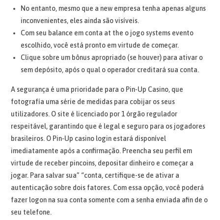
No entanto, mesmo que a new empresa tenha apenas alguns
inconvenientes, eles ainda são visíveis.
Com seu balance em conta at the o jogo systems evento
escolhido, você está pronto em virtude de começar.
Clique sobre um bônus apropriado (se houver) para ativar o
sem depósito, após o qual o operador creditará sua conta.
A segurança é uma prioridade para o Pin-Up Casino, que
fotografía uma série de medidas para cobijar os seus
utilizadores. O site é licenciado por 1 órgão regulador
respeitável, garantindo que é legal e seguro para os jogadores
brasileiros. O Pin-Up casino login estará disponível
imediatamente após a confirmação. Preencha seu perfil em
virtude de receber pincoins, depositar dinheiro e começar a
jogar. Para salvar sua” “conta, certifique-se de ativar a
autenticação sobre dois fatores. Com essa opção, você poderá
fazer logon na sua conta somente com a senha enviada afin de o
seu telefone.