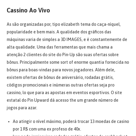
Cassino Ao Vivo
As são organizadas por, tipo elizabeth tema do caça-níquel,
popularidade e bem mais. A qualidade dos gráficos das
máquinas varia de simples a 3D IMAGES, e é constantemente de
alta qualidade. Uma das ferramentas que mais chama a
atenção 2 clientes do site do Pin-Up são suas ofertas sobre
bônus. Principalmente some sort of enorme quantia fornecida no
bônus para boas-vindas para novos jogadores. Além dele,
existem ofertas de bônus de aniversário, rodadas grátis,
códigos promocionais e inúmeras outras ofertas seja pro
cassino, lo que para as apostas em eventos esportivos. O site
estatal do Pin Upward dá acesso the um grande número de
jogos para azar.
Ao atingir o nível máximo, poderá trocar 13 moedas de casino
por 1 R$ com uma ex profeso de 40x.