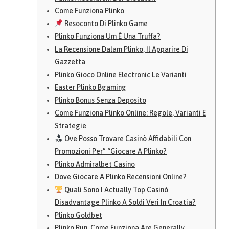
Come Funziona Plinko
Resoconto Di Plinko Game
Plinko Funziona Um È Una Truffa?
La Recensione Dalam Plinko, Il Apparire Di
Gazzetta
Plinko Gioco Online Electronic Le Varianti
Easter Plinko Bgaming
Plinko Bonus Senza Deposito
Come Funziona Plinko Online: Regole, Varianti E
Strategie
Ove Posso Trovare Casinò Affidabili Con
Promozioni Per” “Giocare A Plinko?
Plinko Admiralbet Casino
Dove Giocare A Plinko Recensioni Online?
Quali Sono I Actually Top Casinò
Disadvantage Plinko A Soldi Veri In Croatia?
Plinko Goldbet
Plinko Run, Come Funziona Are Generally