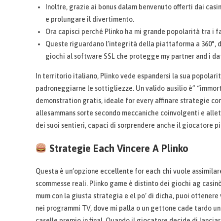
Inoltre, grazie ai bonus dalam benvenuto offerti dai casi
e prolungare il divertimento.
Ora capisci perché Plinko ha mi grande popolarità tra i fa
Queste riguardano l’integrità della piattaforma a 360°, 
giochi al software SSL che protegge my partner and i dati 
In territorio italiano, Plinko vede espandersi la sua popolar
padroneggiarne le sottigliezze. Un valido ausilio è” “immort
demonstration gratis, ideale for every affinare strategie con
allesammans sorte secondo meccaniche coinvolgenti e alletta
dei suoi sentieri, capaci di sorprendere anche il giocatore pi
Strategie Each Vincere A Plinko
Questa è un’opzione eccellente for each chi vuole assimilar
scommesse reali. Plinko game è distinto dei giochi ag casinò
mum con la giusta strategia e el po’ di dicha, puoi ottenere
nei programmi TV, dove mi palla o un gettone cade tardo una 
caselle premio in final. Quando il giocatore decide di lancia