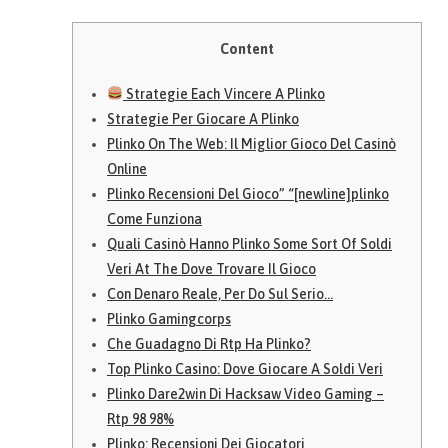
Content
Strategie Each Vincere A Plinko
Strategie Per Giocare A Plinko
Plinko On The Web: Il Miglior Gioco Del Casinò
Online
Plinko Recensioni Del Gioco” “[newline]plinko
Come Funziona
Quali Casinò Hanno Plinko Some Sort Of Soldi
Veri At The Dove Trovare Il Gioco
Con Denaro Reale, Per Do Sul Serio…
Plinko Gamingcorps
Che Guadagno Di Rtp Ha Plinko?
Top Plinko Casino: Dove Giocare A Soldi Veri
Plinko Dare2win Di Hacksaw Video Gaming –
Rtp 98 98%
Plinko: Recensioni Dei Giocatori