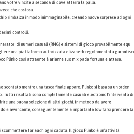
no votre vincite a seconda di dove atterra la palla.
nvece che costosa.
la chip rimbalza in modo inimmaginabile, creando nuove sorprese ad ogni
esimi controlli.
generatori di numeri casuali (RNG) e sistemi di gioco provabilmente equi
cegliere una piattaforma autorizzata elizabeth regolamentata garantisc
oco Plinko così attraente è arianne suo mix pada fortuna e attesa.
e scontato mentre una tasca finale appare. Plinko si basa su un orden
 Tutti i risultati sono completamente casuali electronic l’intervento di
offrire una buona selezione di altri giochi, in metodo da avere
pido e avvincente, conseguentemente è importante low farsi prendere la
i scommettere for each ogni caduta. Il gioco Plinko è un’attività