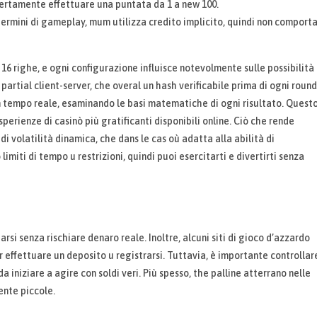
apertamente effettuare una puntata da 1 a new 100.
termini di gameplay, mum utilizza credito implicito, quindi non comport
16 righe, e ogni configurazione influisce notevolmente sulle possibilità
 partial client-server, che overal un hash verificabile prima di ogni round
n tempo reale, esaminando le basi matematiche di ogni risultato. Quest
erienze di casinò più gratificanti disponibili online. Ciò che rende
 volatilità dinamica, che dans le cas où adatta alla abilità di
limiti di tempo u restrizioni, quindi puoi esercitarti e divertirti senza
rsi senza rischiare denaro reale. Inoltre, alcuni siti di gioco d’azzardo
effettuare un deposito u registrarsi. Tuttavia, è importante controllar
 iniziare a agire con soldi veri. Più spesso, the palline atterrano nelle
ente piccole.