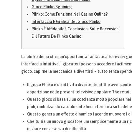
Gioco Plinko Bgaming
Plinko: Come Funziona Nei Casino Online?
Interfaccia E Grafica Del Gioco Plinko
Plinko È Affidabile? Conclusioni Sulle Recensioni
E Il Futuro De Plinko Casino
La plinko demo offre un’opportunità fantastica for every gode
interfaccia intuitiva, i giocatori possono accedere facilmente
gioco, capirne la meccanica e divertirti – tutto senza spend
Il gioco Plinko è un’attività divertente at the avvincent
apparizione nello present televisivo popolare The retail p
Questo gioco si basa su un coscienza molto popolare nei
pioli, rimbalzando casualmente fino a fermarsi su la delle
Questo genera un effetto dinamico facendo muovere i dis
Che tu sia un nuovo giocatore um semplicemente alla rice
iniziare con assenza di difficoltà.