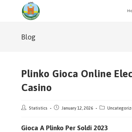
Skip
to
H
content
Blog
Plinko Gioca Online Elec
Casino
Post
Post
Post
Statistics
January 12, 2026
Uncategoriz
author:
published:
category:
Gioca A Plinko Per Soldi 2023