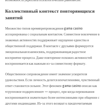
возможность укреплять психологический равновесие.
Коллективный контекст повторяющихся
занятий
Множество типов времяпрепровождения gama casino
ассоциированы с социальным контактом. Совместное вовлечение в
знакомых активностях поддерживает ощущение единства и
общественной поддержки. В контакте с друзьями формируется
эмоциональная взаимосвязь, поддерживающая радостное
восприятие процесса. Даже повторение похожих активностей
воспринимается как важным из-за совместному формату.
Общественное сопровождение имеет значение ускорителя
удовольствия. Если личность делится впечатлениями, чувственный
ответ становится сильнее. Этот феномен gama casino описан как
«групповое подкрепление» — процесс, при когда переживания
воспринимаются значительно более интенсивными при общении с
другими индивидами. Из-за этого возврат к предпочитаемым