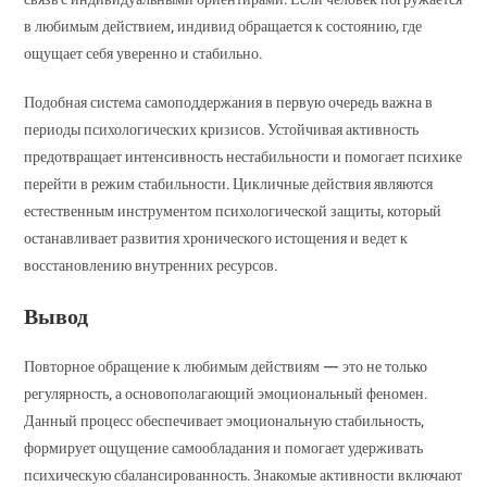
в любимым действием, индивид обращается к состоянию, где
ощущает себя уверенно и стабильно.
Подобная система самоподдержания в первую очередь важна в
периоды психологических кризисов. Устойчивая активность
предотвращает интенсивность нестабильности и помогает психике
перейти в режим стабильности. Цикличные действия являются
естественным инструментом психологической защиты, который
останавливает развития хронического истощения и ведет к
восстановлению внутренних ресурсов.
Вывод
Повторное обращение к любимым действиям — это не только
регулярность, а основополагающий эмоциональный феномен.
Данный процесс обеспечивает эмоциональную стабильность,
формирует ощущение самообладания и помогает удерживать
психическую сбалансированность. Знакомые активности включают