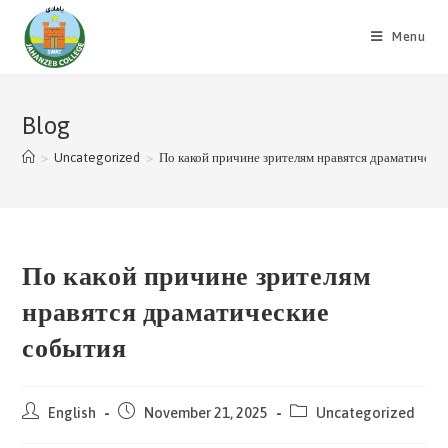
Skip
to
Menu
content
Blog
>
Uncategorized
>
По какой причине зрителям нравятся драматическ
По какой причине зрителям
нравятся драматические
события
Post
Post
Post
English
November 21, 2025
Uncategorized
author:
published:
category: