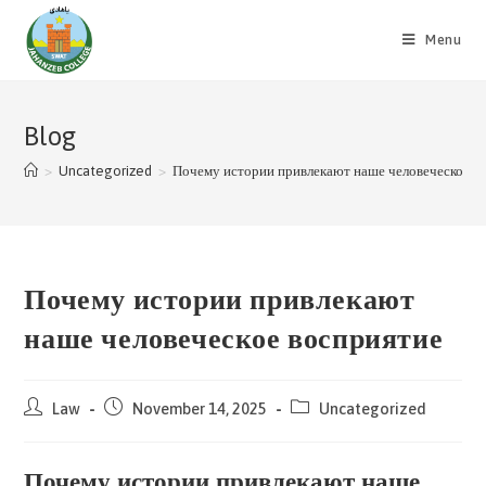
Skip
to
Menu
content
Blog
>
Uncategorized
>
Почему истории привлекают наше человеческое в
Почему истории привлекают
наше человеческое восприятие
Post
Post
Post
Law
November 14, 2025
Uncategorized
author:
published:
category:
Почему истории привлекают наше