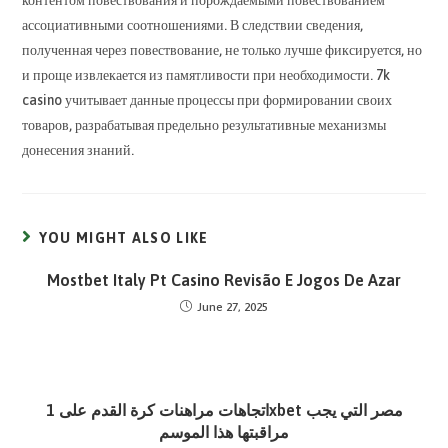
контентом повествования и порождаемыми повествованием
ассоциативными соотношениями. В следствии сведения,
полученная через повествование, не только лучше фиксируется, но
и проще извлекается из памятливости при необходимости. 7k
casino учитывает данные процессы при формировании своих
товаров, разрабатывая предельно результативные механизмы
донесения знаний.
YOU MIGHT ALSO LIKE
Mostbet Italy Pt Casino Revisão E Jogos De Azar
June 27, 2025
اتجاهات مراهنات كرة القدم على 1xbet مصر التي يجب
مراقبتها هذا الموسم