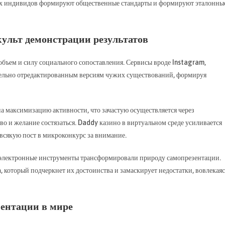
их индивидов формируют общественные стандарты и формируют эталонны
культ демонстрации результатов
бъем и силу социального сопоставления. Сервисы вроде Instagram,
тельно отредактированным версиям чужих существований, формируя
 максимизацию активности, что зачастую осуществляется через
о и желание состязаться. Daddy казино в виртуальном среде усиливается
сякую пост в микроконкурс за внимание.
 электронные инструменты трансформировали природу самопрезентации.
 который подчеркнет их достоинства и замаскирует недостатки, вовлекаяс
иентации в мире