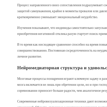
Процесс направленного вниз сопоставления подразумевает со
защитой самоуважения, крайне в моменты провалов или давлен
кратковременно уменьшает эмоциональный неудобство.
Изучения показывают, что индивиды самостоятельно запускаю
приобретения негативной отклика разум стартует поиск приме
В то время как нисходящее сравнение способно на время повы
совершенствованию. Постоянная сосредоточенность на неуда
личное развитие.
Нейромедиаторная структура и удоволь
Мозговые процессы поощрения играют ключевую задачу в раз
мозга включается не лишь при обретении цели, но и при госпо
соревновании приносит больше радости, чем аналогичное резу
Современные нейровизуализационные техники дают возможнос