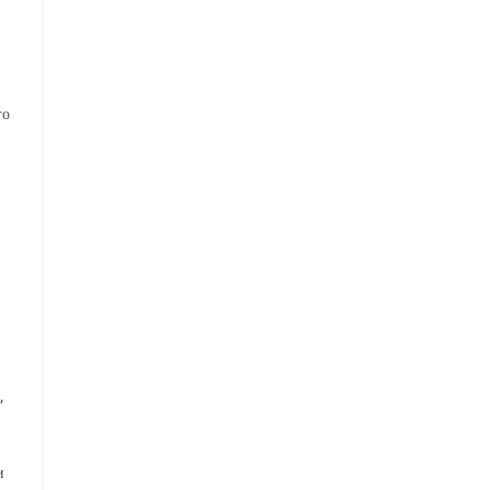
го
,
и