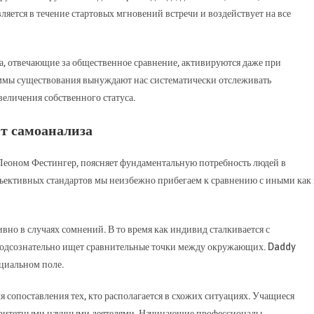
яется в течение стартовых мгновений встречи и воздействует на все
а, отвечающие за общественное сравнение, активируются даже при
ммы существования вынуждают нас систематически отслеживать
еличения собственного статуса.
т самоанализа
Леоном Фестингер, поясняет фундаментальную потребность людей в
бъективных стандартов мы неизбежно прибегаем к сравнению с иными как 
вно в случаях сомнений. В то время как индивид сталкивается с
подсознательно ищет сравнительные точки между окружающих. Daddy
циальном поле.
сопоставления тех, кто располагается в схожих ситуациях. Учащиеся
вторитетными научными деятелями. Начинающие профессионалы