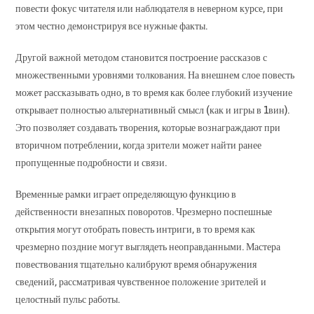
повести фокус читателя или наблюдателя в неверном курсе, при
этом честно демонстрируя все нужные факты.
Другой важной методом становится построение рассказов с
множественными уровнями толкования. На внешнем слое повесть
может рассказывать одно, в то время как более глубокий изучение
открывает полностью альтернативный смысл (как и игры в 1вин).
Это позволяет создавать творения, которые вознаграждают при
вторичном потреблении, когда зрители может найти ранее
пропущенные подробности и связи.
Временные рамки играет определяющую функцию в
действенности внезапных поворотов. Чрезмерно поспешные
открытия могут отобрать повесть интриги, в то время как
чрезмерно поздние могут выглядеть неоправданными. Мастера
повествования тщательно калибруют время обнаружения
сведений, рассматривая чувственное положение зрителей и
целостный пульс работы.