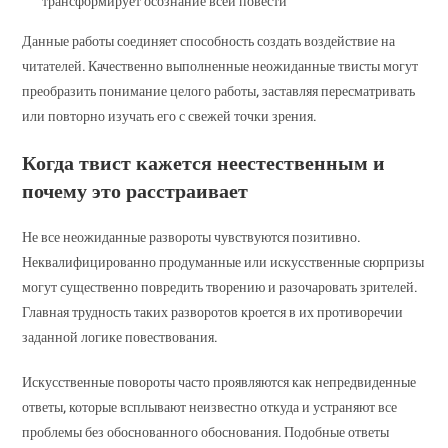
трансформирует осознание всей повести
Данные работы соединяет способность создать воздействие на
читателей. Качественно выполненные неожиданные твисты могут
преобразить понимание целого работы, заставляя пересматривать
или повторно изучать его с свежей точки зрения.
Когда твист кажется неестественным и
почему это расстраивает
Не все неожиданные развороты чувствуются позитивно.
Неквалифицированно продуманные или искусственные сюрпризы
могут существенно повредить творению и разочаровать зрителей.
Главная трудность таких разворотов кроется в их противоречии
заданной логике повествования.
Искусственные повороты часто проявляются как непредвиденные
ответы, которые всплывают неизвестно откуда и устраняют все
проблемы без обоснованного обоснования. Подобные ответы