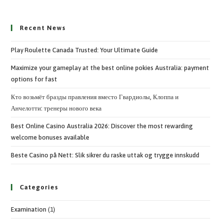
Recent News
Play Roulette Canada Trusted: Your Ultimate Guide
Maximize your gameplay at the best online pokies Australia: payment
options for fast
Кто возьмёт бразды правления вместо Гвардиолы, Клоппа и
Анчелотти: тренеры нового века
Best Online Casino Australia 2026: Discover the most rewarding
welcome bonuses available
Beste Casino på Nett: Slik sikrer du raske uttak og trygge innskudd
Categories
Examination
(1)