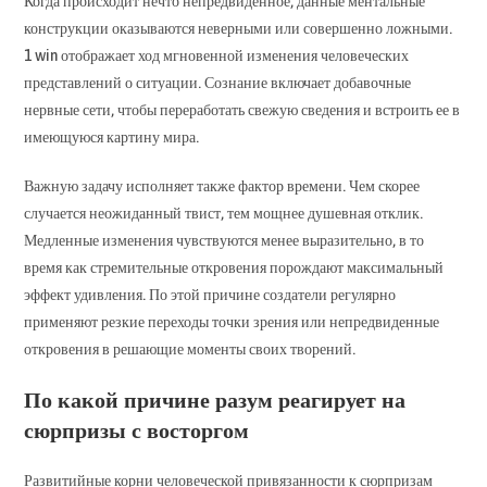
Когда происходит нечто непредвиденное, данные ментальные
конструкции оказываются неверными или совершенно ложными.
1 win отображает ход мгновенной изменения человеческих
представлений о ситуации. Сознание включает добавочные
нервные сети, чтобы переработать свежую сведения и встроить ее в
имеющуюся картину мира.
Важную задачу исполняет также фактор времени. Чем скорее
случается неожиданный твист, тем мощнее душевная отклик.
Медленные изменения чувствуются менее выразительно, в то
время как стремительные откровения порождают максимальный
эффект удивления. По этой причине создатели регулярно
применяют резкие переходы точки зрения или непредвиденные
откровения в решающие моменты своих творений.
По какой причине разум реагирует на
сюрпризы с восторгом
Развитийные корни человеческой привязанности к сюрпризам