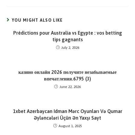
YOU MIGHT ALSO LIKE
Prédictions pour Australia vs Egypte : vos betting
tips gagnants
July 2, 2026
казино онлайн 2026 получите незабываемые
впечатления.6795 (3)
June 22, 2026
1xbet Azerbaycan Idman Mərc Oyunları Və Qumar
Əyləncələri Üçün Ən Yaxşı Sayt
August 1, 2025