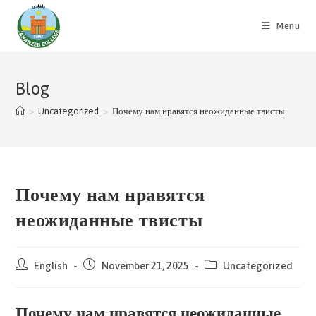
Skip
to
Menu
content
Blog
>
Uncategorized
>
Почему нам нравятся неожиданные твисты
Почему нам нравятся
неожиданные твисты
Post
Post
Post
English
November 21, 2025
Uncategorized
author:
published:
category:
Почему нам нравятся неожиданные