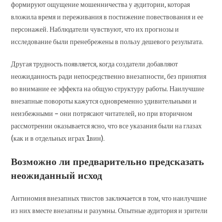
формируют ощущение мошенничества у аудитории, которая
вложила время и переживания в постижение повествования и ее
персонажей. Наблюдатели чувствуют, что их прогнозы и
исследование были пренебрежены в пользу дешевого результата.
Другая трудность появляется, когда создатели добавляют
неожиданность ради непосредственно внезапности, без принятия
во внимание ее эффекта на общую структуру работы. Наилучшие
внезапные повороты кажутся одновременно удивительными и
неизбежными – они потрясают читателей, но при вторичном
рассмотрении оказывается ясно, что все указания были на глазах
(как и в отдельных играх 1вин).
Возможно ли предварительно предсказать
неожиданный исход
Антиномия внезапных твистов заключается в том, что наилучшие
из них вместе внезапны и разумны. Опытные аудитория и зрители