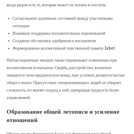
когда рядом есть те, которые может их понять и постичь.
Согласование душевных состояний между участниками
ситуации
Взаимное поддержка положительных переживаний
Создание обстановки одобрения и восприятия
Формирование коллективной чувственной памяти 1xbet
Неблагоприятные эмоции также переживают изменению при
коллективном испытании. Скорбь, расстройство, волнение
лишаются свою вредоносную мощь, при условии делаются частью
общего опыта. Присутствие сопереживающих людей не убирает
сложность, но меняет подход к ней, превращая трудность более
управляемой.
Образование общей летописи и усиление
отношений
Общие опыты формируют базис для формирования общей