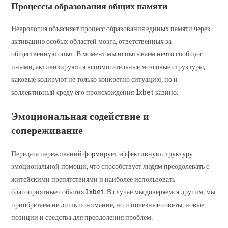
Процессы образования общих памяти
Неврология объясняет процесс образования единых памяти через
активацию особых областей мозга, ответственных за
общественную опыт. В момент мы испытываем нечто сообща с
иными, активизируются вспомогательные мозговые структуры,
каковые кодируют не только конкретно ситуацию, но и
коллективный среду его происхождения 1xbet казино.
Эмоциональная содействие и
сопереживание
Передача переживаний формирует эффективную структуру
эмоциональной помощи, что способствует людям преодолевать с
житейскими препятствиями и наиболее использовать
благоприятные события 1xbet. В случае мы доверяемся другим, мы
приобретаем не лишь понимание, но и полезные советы, новые
позиции и средства для преодоления проблем.