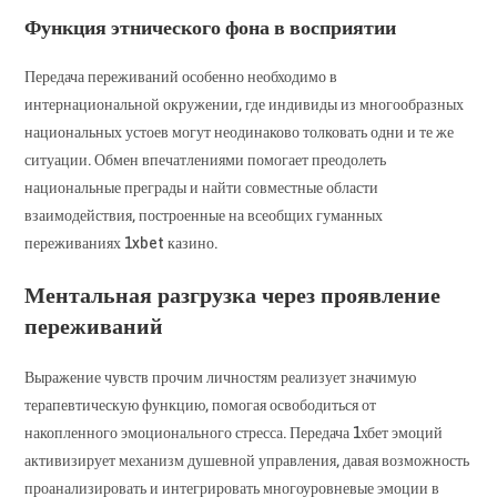
Функция этнического фона в восприятии
Передача переживаний особенно необходимо в
интернациональной окружении, где индивиды из многообразных
национальных устоев могут неодинаково толковать одни и те же
ситуации. Обмен впечатлениями помогает преодолеть
национальные преграды и найти совместные области
взаимодействия, построенные на всеобщих гуманных
переживаниях 1xbet казино.
Ментальная разгрузка через проявление
переживаний
Выражение чувств прочим личностям реализует значимую
терапевтическую функцию, помогая освободиться от
накопленного эмоционального стресса. Передача 1хбет эмоций
активизирует механизм душевной управления, давая возможность
проанализировать и интегрировать многоуровневые эмоции в