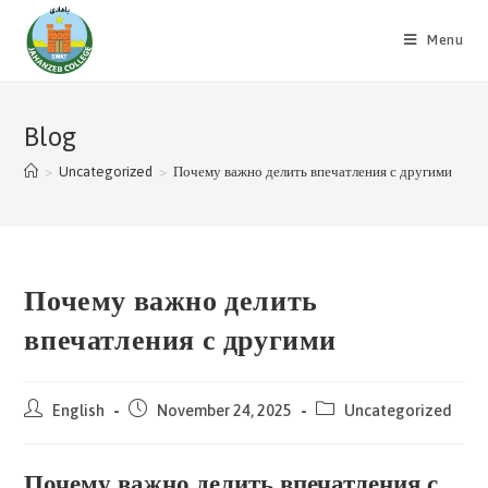
Skip
to
Menu
content
Blog
>
Uncategorized
>
Почему важно делить впечатления с другими
Почему важно делить
впечатления с другими
Post
Post
Post
English
November 24, 2025
Uncategorized
author:
published:
category:
Почему важно делить впечатления с