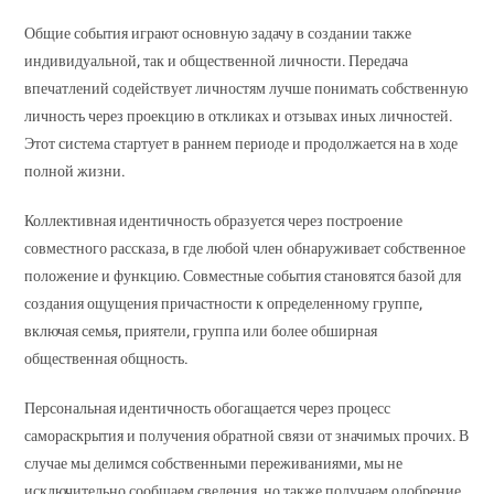
Общие события играют основную задачу в создании также
индивидуальной, так и общественной личности. Передача
впечатлений содействует личностям лучше понимать собственную
личность через проекцию в откликах и отзывах иных личностей.
Этот система стартует в раннем периоде и продолжается на в ходе
полной жизни.
Коллективная идентичность образуется через построение
совместного рассказа, в где любой член обнаруживает собственное
положение и функцию. Совместные события становятся базой для
создания ощущения причастности к определенному группе,
включая семья, приятели, группа или более обширная
общественная общность.
Персональная идентичность обогащается через процесс
самораскрытия и получения обратной связи от значимых прочих. В
случае мы делимся собственными переживаниями, мы не
исключительно сообщаем сведения, но также получаем одобрение