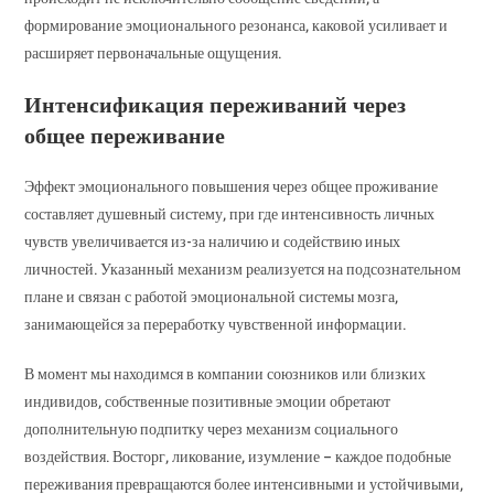
формирование эмоционального резонанса, каковой усиливает и
расширяет первоначальные ощущения.
Интенсификация переживаний через
общее переживание
Эффект эмоционального повышения через общее проживание
составляет душевный систему, при где интенсивность личных
чувств увеличивается из-за наличию и содействию иных
личностей. Указанный механизм реализуется на подсознательном
плане и связан с работой эмоциональной системы мозга,
занимающейся за переработку чувственной информации.
В момент мы находимся в компании союзников или близких
индивидов, собственные позитивные эмоции обретают
дополнительную подпитку через механизм социального
воздействия. Восторг, ликование, изумление – каждое подобные
переживания превращаются более интенсивными и устойчивыми,