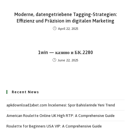
Moderne, datengetriebene Tagging-Strategien:
Effizienz und Präzision im digitalen Marketing
April 22, 2025
1win — казино и БК.2280
June 22, 2025
Recent News
apkdownload1xbet.com İncelemesi: Spor Bahislerinde Yeni Trend
American Roulette Online UK High RTP: A Comprehensive Guide
Roulette for Beginners USA VIP: A Comprehensive Guide