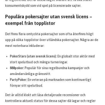
konsumentskydd som vid spel på licensierade sajter.
Populära pokersajter utan svensk licens –
exempel från topplistor
Det finns flera omtyckta pokersajter som ofta återfinns högt
upp på olika topplistor över utländska pokersajter. Några av de
mest noterbara inkluderar:
PokerStars (utan svensk licens):
En globalt stor aktör med
stort spelutbud och många turneringar.
888poker:
Populär för sina regelbundna kampanjer och
användarvänliga gränssnitt.
PartyPoker:
En veteran på marknaden som kontinuerligt
förnyar sitt spelutbud.
Det är alltid klokt att läsa detaljerade recensioner och
kontrollera aktuell status för dessa sajter då lagar och regler