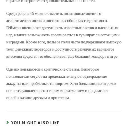
играть в интернете без дополнительных опасностей.
Среди рецензий можно отметить позитивные мнения о
ассортименте слотов и постоянных обновках содержимого.
Геймеры оценивают доступность известных слотов и настольных
игр, а также возможность соревноваться в турнирах с настоящими
наградами. Кроме того, пользователи часто подчеркивают высокую
темп денежных переводов и доступность различных вариантов
внесения средств, что обеспечивает ещё больший комфорт в игре.
Однако попадаются и критические отзывы. Некоторые
пользователи сетуют на продолжительную подтверждение
аккаунта или проблемы с саппортом. Хотя большинство игроков
остаются удовлетворены своим впечатлением и предлагают
онлайн-казино друзьям и приятелям.
YOU MIGHT ALSO LIKE