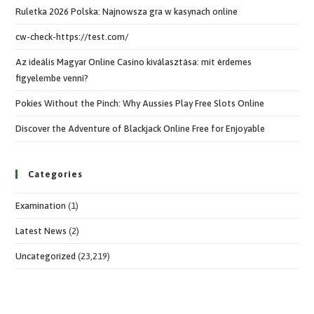
Ruletka 2026 Polska: Najnowsza gra w kasynach online
cw-check-https://test.com/
Az ideális Magyar Online Casino kiválasztása: mit érdemes
figyelembe venni?
Pokies Without the Pinch: Why Aussies Play Free Slots Online
Discover the Adventure of Blackjack Online Free for Enjoyable
Categories
Examination
(1)
Latest News
(2)
Uncategorized
(23,219)