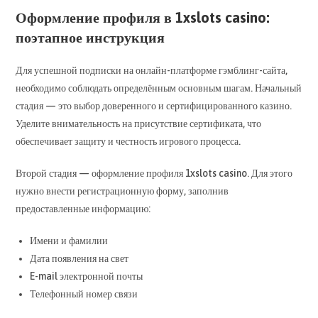
Оформление профиля в 1xslots casino:
поэтапное инструкция
Для успешной подписки на онлайн-платформе гэмблинг-сайта,
необходимо соблюдать определённым основным шагам. Начальный
стадия — это выбор доверенного и сертифицированного казино.
Уделите внимательность на присутствие сертификата, что
обеспечивает защиту и честность игрового процесса.
Второй стадия — оформление профиля 1xslots casino. Для этого
нужно внести регистрационную форму, заполнив
предоставленные информацию:
Имени и фамилии
Дата появления на свет
E-mail электронной почты
Телефонный номер связи