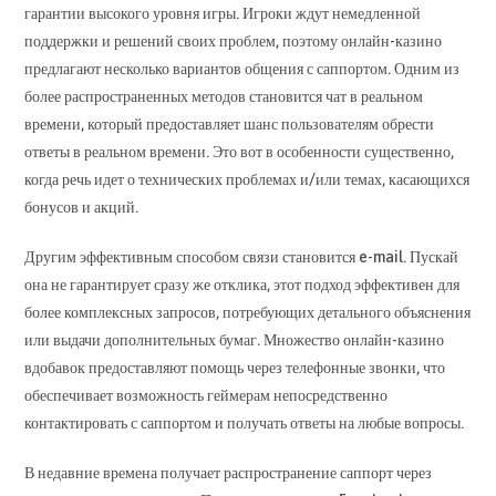
гарантии высокого уровня игры. Игроки ждут немедленной
поддержки и решений своих проблем, поэтому онлайн-казино
предлагают несколько вариантов общения с саппортом. Одним из
более распространенных методов становится чат в реальном
времени, который предоставляет шанс пользователям обрести
ответы в реальном времени. Это вот в особенности существенно,
когда речь идет о технических проблемах и/или темах, касающихся
бонусов и акций.
Другим эффективным способом связи становится e-mail. Пускай
она не гарантирует сразу же отклика, этот подход эффективен для
более комплексных запросов, потребующих детального объяснения
или выдачи дополнительных бумаг. Множество онлайн-казино
вдобавок предоставляют помощь через телефонные звонки, что
обеспечивает возможность геймерам непосредственно
контактировать с саппортом и получать ответы на любые вопросы.
В недавние времена получает распространение саппорт через