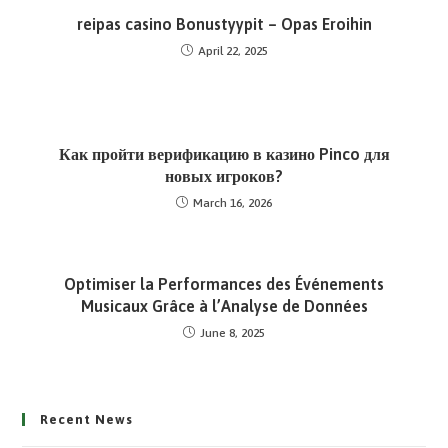
reipas casino Bonustyypit – Opas Eroihin
April 22, 2025
Как пройти верификацию в казино Pinco для
новых игроков?
March 16, 2026
Optimiser la Performances des Événements
Musicaux Grâce à l’Analyse de Données
June 8, 2025
Recent News