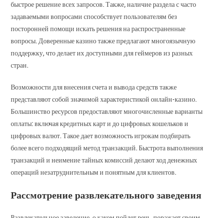
быстрое решение всех запросов. Также, наличие раздела с часто
задаваемыми вопросами способствует пользователям без
посторонней помощи искать решения на распространенные
вопросы. Доверенные казино также предлагают многоязычную
поддержку, что делает их доступными для геймеров из разных
стран.
Возможности для внесения счета и вывода средств также
представляют собой значимой характеристикой онлайн-казино.
Большинство ресурсов предоставляют многочисленные варианты
оплаты: включая кредитных карт и до цифровых кошельков и
цифровых валют. Такое дает возможность игрокам подбирать
более всего подходящий метод транзакций. Быстрота выполнения
транзакций и неимение тайных комиссий делают ход денежных
операций незатруднительным и понятным для клиентов.
Рассмотрение развлекательного заведения
Развлекательное заведение, о каком пойдет речь, поражает своим