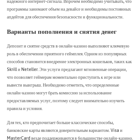
надежного интернет-сигнала. Впрочем необходимо учитывать, что
программы занимают объем на девайсе и необходимы постоянных
апдейтов для обеспечения безопасности и функциональности.
Варианты пополнения и снятия денег
Депозит и снятие средств в онлайн-казино выполняют ключевую
роль в обеспечении приятного геймплея. Одним из популярных
способов становится внедрение электронных кошельков, таких как
Skrill и Neteller. Эти услуги предлагают мгновенные операции,
что позволяет геймерам моментально приступить к игре или
вывести выигрыш. Необходимо отметить, что определенные
онлайн-казино могут брать комиссию за использование
предоставляемых услуг, поэтому следует внимательно изучить
правила и условия.
Для тех, кто предпочитает больше классические способы,
банковские карты являются доверительным вариантом. Visa и
MasterCard везде поддерживаются в большинстве онлайн-казино.