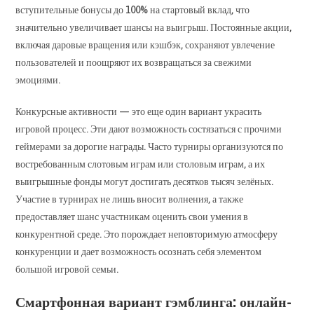
вступительные бонусы до 100% на стартовый вклад, что
значительно увеличивает шансы на выигрыш. Постоянные акции,
включая даровые вращения или кэшбэк, сохраняют увлечение
пользователей и поощряют их возвращаться за свежими
эмоциями.
Конкурсные активности — это еще один вариант украсить
игровой процесс. Эти дают возможность состязаться с прочими
геймерами за дорогие награды. Часто турниры организуются по
востребованным слотовым играм или столовым играм, а их
выигрышные фонды могут достигать десятков тысяч зелёных.
Участие в турнирах не лишь вносит волнения, а также
предоставляет шанс участникам оценить свои умения в
конкурентной среде. Это порождает неповторимую атмосферу
конкуренции и дает возможность осознать себя элементом
большой игровой семьи.
Смартфонная вариант гэмблинга: онлайн-