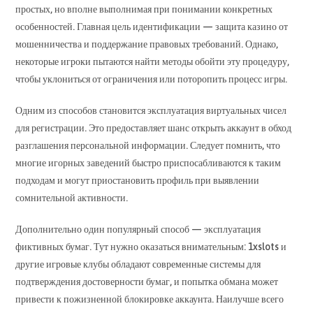
простых, но вполне выполнимая при понимании конкретных
особенностей. Главная цель идентификации — защита казино от
мошенничества и поддержание правовых требований. Однако,
некоторые игроки пытаются найти методы обойти эту процедуру,
чтобы уклониться от ограничения или поторопить процесс игры.
Одним из способов становится эксплуатация виртуальных чисел
для регистрации. Это предоставляет шанс открыть аккаунт в обход
разглашения персональной информации. Следует помнить, что
многие игорных заведений быстро приспосабливаются к таким
подходам и могут приостановить профиль при выявлении
сомнительной активности.
Дополнительно один популярный способ — эксплуатация
фиктивных бумаг. Тут нужно оказаться внимательным: 1xslots и
другие игровые клубы обладают современные системы для
подтверждения достоверности бумаг, и попытка обмана может
привести к пожизненной блокировке аккаунта. Наилучше всего