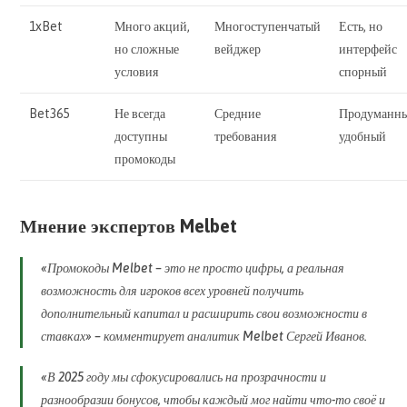
1xBet
Много акций,
Многоступенчатый
Есть, но
но сложные
вейджер
интерфейс
условия
спорный
Bet365
Не всегда
Средние
Продуманн
доступны
требования
удобный
промокоды
Мнение экспертов Melbet
«Промокоды Melbet – это не просто цифры, а реальная
возможность для игроков всех уровней получить
дополнительный капитал и расширить свои возможности в
ставках» – комментирует аналитик Melbet Сергей Иванов.
«В 2025 году мы сфокусировались на прозрачности и
разнообразии бонусов, чтобы каждый мог найти что-то своё и