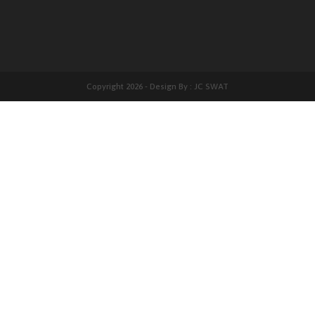
Copyright 2026 - Design By : JC SWAT