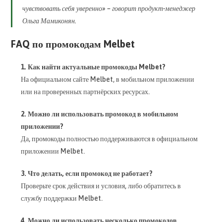
чувствовать себя уверенно» – говорит продукт-менеджер
Ольга Мамиконян.
FAQ по промокодам Melbet
1. Как найти актуальные промокоды Melbet?
На официальном сайте Melbet, в мобильном приложении
или на проверенных партнёрских ресурсах.
2. Можно ли использовать промокод в мобильном
приложении?
Да, промокоды полностью поддерживаются в официальном
приложении Melbet.
3. Что делать, если промокод не работает?
Проверьте срок действия и условия, либо обратитесь в
службу поддержки Melbet.
4. Можно ли использовать несколько промокодов