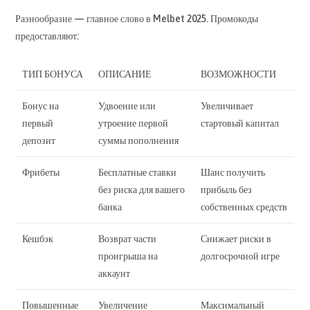
Разнообразие — главное слово в Melbet 2025. Промокоды
предоставляют:
ТИП БОНУСА
ОПИСАНИЕ
ВОЗМОЖНОСТИ
Бонус на
Удвоение или
Увеличивает
первый
утроение первой
стартовый капитал
депозит
суммы пополнения
Фрибеты
Бесплатные ставки
Шанс получить
без риска для вашего
прибыль без
банка
собственных средств
Кешбэк
Возврат части
Снижает риски в
проигрыша на
долгосрочной игре
аккаунт
Повышенные
Увеличение
Максимальный