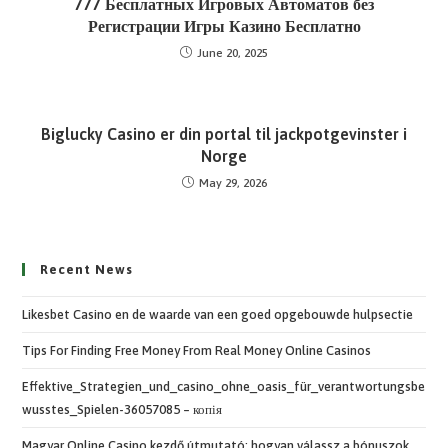
777 Бесплатных Игровых Автоматов без
Регистрации Игры Казино Бесплатно
June 20, 2025
Biglucky Casino er din portal til jackpotgevinster i
Norge
May 29, 2026
Recent News
Likesbet Casino en de waarde van een goed opgebouwde hulpsectie
Tips For Finding Free Money From Real Money Online Casinos
Effektive_Strategien_und_casino_ohne_oasis_für_verantwortungsbe
wusstes_Spielen-36057085 – копія
Magyar Online Casino kezdő útmutató: hogyan válassz a bónuszok