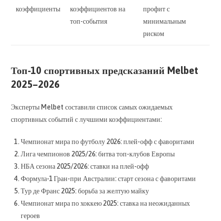
коэффициенты
коэффициентов на
профит с
топ-события
минимальным
риском
Топ-10 спортивных предсказаний Melbet
2025–2026
Эксперты Melbet составили список самых ожидаемых
спортивных событий с лучшими коэффициентами:
Чемпионат мира по футболу 2026: плей-офф с фаворитами
Лига чемпионов 2025/26: битва топ-клубов Европы
НБА сезона 2025/2026: ставки на плей-офф
Формула-1 Гран-при Австралии: старт сезона с фаворитами
Тур де Франс 2025: борьба за желтую майку
Чемпионат мира по хоккею 2025: ставка на неожиданных
героев