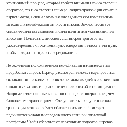
это значимый процесс, который требует внимания как со стороны
оператора, так и со стороны геймера. Защита транзакций стоит на
первом месте, в связи с этим казино задействуют комплексные
методы для верификации личности игрока. Важно, чтобы все
сведения были актуальными и были идентичны указанным при
внесении. Пользователям советуется вперед приготовить
удостоверения, включая копия удостоверения личности или прав,
чтобы поторопить процесс верификации.
По окончании положительной верификации начинается этап
проработки запроса. Период рассмотрения может варьироваться
составлять от нескольких часов до нескольких дней в соответствии
с политики казино и предпочтительного способа снятия средств.
Например, электронные кошельки проводятся оперативнее, чем
банковскими транзакциями. Следует иметь в виду, что всякая
транзакция возможно будет обложена комиссией, которая
подчиняется условиям определенного казино и платежной
платформы. Чтобы уберечься от негативных подвохов, игрокам