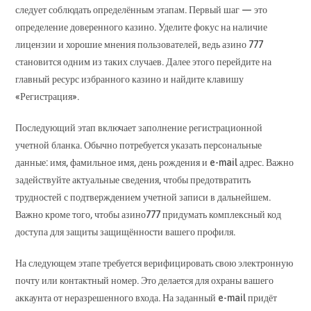
следует соблюдать определённым этапам. Первый шаг — это
определение доверенного казино. Уделите фокус на наличие
лицензии и хорошие мнения пользователей, ведь азино 777
становится одним из таких случаев. Далее этого перейдите на
главный ресурс избранного казино и найдите клавишу
«Регистрация».
Последующий этап включает заполнение регистрационной
учетной бланка. Обычно потребуется указать персональные
данные: имя, фамильное имя, день рождения и e-mail адрес. Важно
задействуйте актуальные сведения, чтобы предотвратить
трудностей с подтверждением учетной записи в дальнейшем.
Важно кроме того, чтобы азино777 придумать комплексный код
доступа для защиты защищённости вашего профиля.
На следующем этапе требуется верифицировать свою электронную
почту или контактный номер. Это делается для охраны вашего
аккаунта от неразрешенного входа. На заданный e-mail придёт