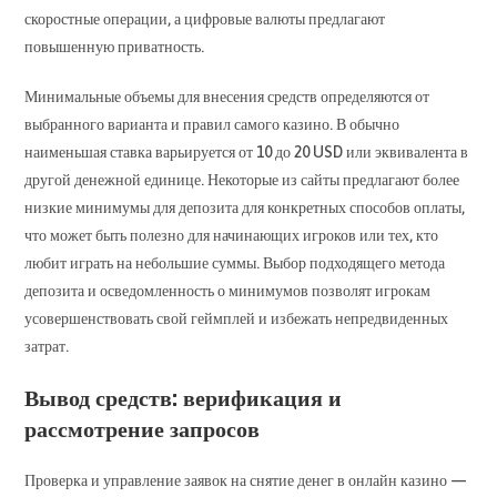
скоростные операции, а цифровые валюты предлагают
повышенную приватность.
Минимальные объемы для внесения средств определяются от
выбранного варианта и правил самого казино. В обычно
наименьшая ставка варьируется от 10 до 20 USD или эквивалента в
другой денежной единице. Некоторые из сайты предлагают более
низкие минимумы для депозита для конкретных способов оплаты,
что может быть полезно для начинающих игроков или тех, кто
любит играть на небольшие суммы. Выбор подходящего метода
депозита и осведомленность о минимумов позволят игрокам
усовершенствовать свой геймплей и избежать непредвиденных
затрат.
Вывод средств: верификация и
рассмотрение запросов
Проверка и управление заявок на снятие денег в онлайн казино —