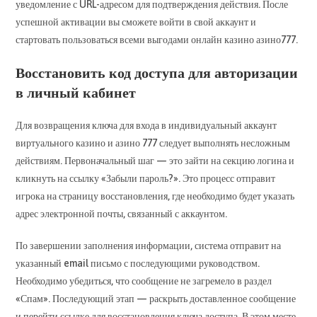
уведомление с URL-адресом для подтверждения действия. После
успешной активации вы сможете войти в свой аккаунт и
стартовать пользоваться всеми выгодами онлайн казино азино777.
Восстановить код доступа для авторизации
в личный кабинет
Для возвращения ключа для входа в индивидуальный аккаунт
виртуального казино и азино 777 следует выполнять несложным
действиям. Первоначальный шаг — это зайти на секцию логина и
кликнуть на ссылку «Забыли пароль?». Это процесс отправит
игрока на страницу восстановления, где необходимо будет указать
адрес электронной почты, связанный с аккаунтом.
По завершении заполнения информации, система отправит на
указанный email письмо с последующими руководством.
Необходимо убедиться, что сообщение не загремело в раздел
«Спам». Последующий этап — раскрыть доставленное сообщение
и перейти ссылке для восстановления ключа доступа. В этом месте