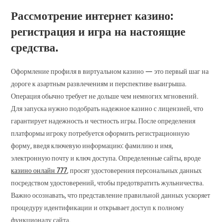
Рассмотрение интернет казино:
регистрация и игра на настоящие
средства.
Оформление профиля в виртуальном казино — это первый шаг на
дороге к азартным развлечениям и перспективе выигрыша.
Операция обычно требует не дольше чем немногих мгновений.
Для запуска нужно подобрать надежное казино с лицензией, что
гарантирует надежность и честность игры. После определения
платформы игроку потребуется оформить регистрационную
форму, введя ключевую информацию: фамилию и имя,
электронную почту и ключ доступа. Определенные сайты, вроде
казино онлайн 777
, просят удостоверения персональных данных
посредством удостоверений, чтобы предотвратить жульничества.
Важно осознавать, что представление правильной данных ускоряет
процедуру идентификации и открывает доступ к полному
функционалу сайта.