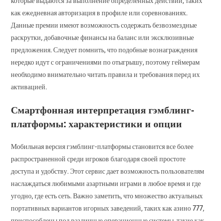
которые выдаются за выполнение определенных действий, таких
как ежедневная авторизация в профиле или соревнованиях.
Данные премии имеют возможность содержать безвозмездные
раскрутки, добавочные финансы на баланс или эксклюзивные
предложения. Следует помнить, что подобные вознаграждения
нередко идут с ограничениями по отыгрышу, поэтому геймерам
необходимо внимательно читать правила и требования перед их
активацией.
Смартфонная интерпретация гэмблинг-
платформы: характеристики и опции
Мобильная версия гэмблинг-платформы становится все более
распространенной среди игроков благодаря своей простоте
доступа и удобству. Этот сервис дает возможность пользователям
наслаждаться любимыми азартными играми в любое время и где
угодно, где есть сеть. Важно заметить, что множество актуальных
портативных вариантов игорных заведений, таких как азино 777,
приспособлены под различные операционные системы, такие как