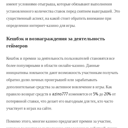
имеют условиями отыгрыша, которые обязывают выполнения
установленного количества ставок перед снятием выигрышей. Это
существенный аспект, на какой стоит обратить внимание при
определении интернет-казино для игры.
Кешбэк и вознаграждения за деятельность
геймеров
Кешбэк и премии за деятельность пользователей становятся все
более популярными в области онлайн-казино. Данные
инициативы лояльности дают возможность участникам получать
обратно долю личных проигрышей или зарабатывать
дополнительные средства за активное вовлечение в игры. Как
правило возврат средств в azino777 изменяется от 5% до 20% от
потерянной ставки, что делает его выгодным для тех, кто часто
участвует в играх на сайте.
Помимо этого, многие казино предлагают премии за участие,