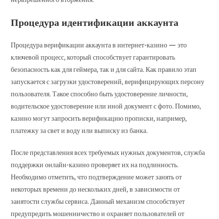
Процедура идентификации аккаунта
Процедура верификации аккаунта в интернет-казино — это
ключевой процесс, который способствует гарантировать
безопасность как для геймера, так и для сайта. Как правило этап
запускается с загрузки удостоверений, верифицирующих персону
пользователя. Такое способно быть удостоверение личности,
водительское удостоверение или иной документ с фото. Помимо,
казино могут запросить верификацию прописки, например,
платежку за свет и воду или выписку из банка.
После представления всех требуемых нужных документов, служба
поддержки онлайн-казино проверяет их на подлинность.
Необходимо отметить, что подтверждение может занять от
некоторых времени до нескольких дней, в зависимости от
занятости службы сервиса. Данный механизм способствует
предупредить мошенничество и охраняет пользователей от