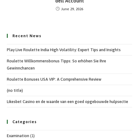
dell’Account
June 29, 2026
Recent News
Play Live Roulette India High Volatility: Expert Tips and Insights
Roulette Willkommensbonus Tipps: So erhöhen Sie Ihre
Gewinnchancen
Roulette Bonuses USA VIP: A Comprehensive Review
(no title)
Likesbet Casino en de waarde van een goed opgebouwde hulpsectie
Categories
Examination
(1)