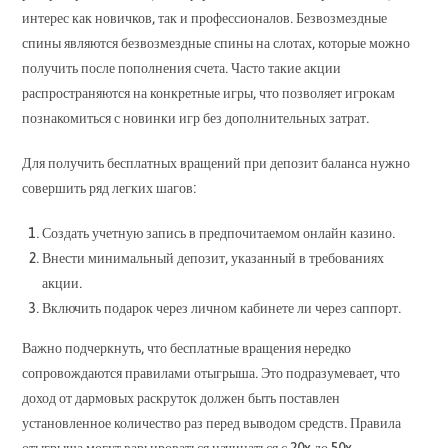
интерес как новичков, так и профессионалов. Безвозмездные
спины являются безвозмездные спины на слотах, которые можно
получить после пополнения счета. Часто такие акции
распространяются на конкретные игры, что позволяет игрокам
познакомиться с новинки игр без дополнительных затрат.
Для получить бесплатных вращений при депозит баланса нужно
совершить ряд легких шагов:
Создать учетную запись в предпочитаемом онлайн казино.
Внести минимальный депозит, указанный в требованиях
акции.
Включить подарок через личном кабинете ли через саппорт.
Важно подчеркнуть, что бесплатные вращения нередко
сопровождаются правилами отыгрыша. Это подразумевает, что
доход от дармовых раскруток должен быть поставлен
установленное количество раз перед выводом средств. Правила