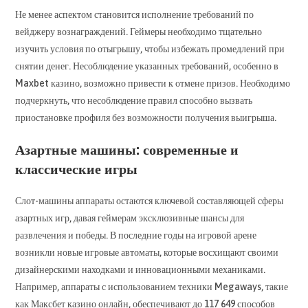
Не менее аспектом становится исполнение требований по
вейджеру вознаграждений. Геймеры необходимо тщательно
изучить условия по отыгрышу, чтобы избежать промедлений при
снятии денег. Несоблюдение указанных требований, особенно в
Maxbet казино, возможно привести к отмене призов. Необходимо
подчеркнуть, что несоблюдение правил способно вызвать
приостановке профиля без возможности получения выигрыша.
Азартные машины: современные и
классические игры
Слот-машины аппараты остаются ключевой составляющей сферы
азартных игр, давая геймерам эксклюзивные шансы для
развлечения и победы. В последние годы на игровой арене
возникли новые игровые автоматы, которые восхищают своими
дизайнерскими находками и инновационными механиками.
Например, аппараты с использованием техники Megaways, такие
как Максбет казино онлайн, обеспечивают до 117 649 способов