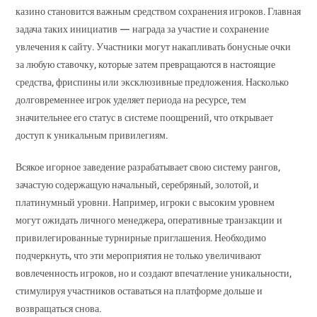
казино становится важным средством сохранения игроков. Главная
задача таких инициатив — награда за участие и сохранение
увлечения к сайту. Участники могут накапливать бонусные очки
за любую ставочку, которые затем превращаются в настоящие
средства, фриспины или эксклюзивные предложения. Насколько
долговременнее игрок уделяет периода на ресурсе, тем
значительнее его статус в системе поощрений, что открывает
доступ к уникальным привилегиям.
Всякое игорное заведение разрабатывает свою систему рангов,
зачастую содержащую начальный, серебряный, золотой, и
платинумный уровни. Например, игроки с высоким уровнем
могут ожидать личного менеджера, оперативные транзакции и
привилегированные турнирные приглашения. Необходимо
подчеркнуть, что эти мероприятия не только увеличивают
вовлеченность игроков, но и создают впечатление уникальности,
стимулируя участников оставаться на платформе дольше и
возвращаться снова.