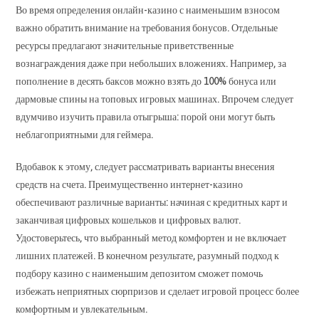
Во время определения онлайн-казино с наименьшим взносом
важно обратить внимание на требования бонусов. Отдельные
ресурсы предлагают значительные приветственные
вознаграждения даже при небольших вложениях. Например, за
пополнение в десять баксов можно взять до 100% бонуса или
дармовые спины на топовых игровых машинах. Впрочем следует
вдумчиво изучить правила отыгрыша: порой они могут быть
неблагоприятными для геймера.
Вдобавок к этому, следует рассматривать варианты внесения
средств на счета. Преимущественно интернет-казино
обеспечивают различные варианты: начиная с кредитных карт и
заканчивая цифровых кошельков и цифровых валют.
Удостоверьтесь, что выбранный метод комфортен и не включает
лишних платежей. В конечном результате, разумный подход к
подбору казино с наименьшим депозитом сможет помочь
избежать неприятных сюрпризов и сделает игровой процесс более
комфортным и увлекательным.