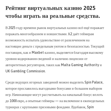
Рейтинг виртуальных казино 2025
чтобы играть на реальные средства.
В 2025 году времени рынок виртуальных казино всё ещё поражает
поражать многообразием и новшествами. К2 даёт геймерам
возможность испытать удовольствие от развлечением на
настоящие деньги с предельным уютом и безопасностью. Текущий
поставщик, как и Maxbet казино, выделяется благодаря высокому
уровню кодирования сведений и наличию лицензии от
авторитетных регуляторов, таких как Malta Gaming Authority и
UK Gambling Commission.
Среди ведущих игорных заведений можно выделить Spin Palace,
которое прославилось выгодными бонусами и большим выбором
игр. Начинающие могут рассчитывать на начальный бонус вплоть
до 1000 евро, а опытные геймеры — на включение в еженедельных
турнирах с крупными призовыми фондами. Вдобавок, Spin