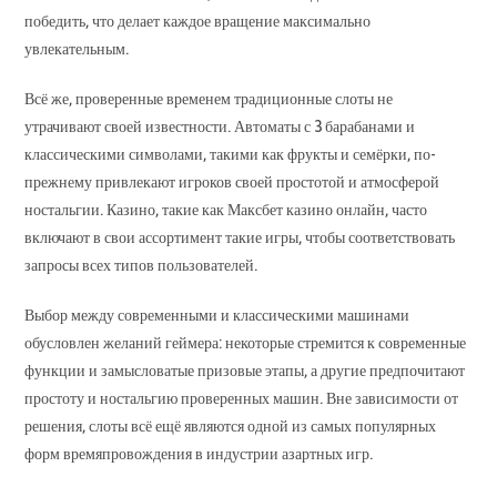
победить, что делает каждое вращение максимально
увлекательным.
Всё же, проверенные временем традиционные слоты не
утрачивают своей известности. Автоматы с 3 барабанами и
классическими символами, такими как фрукты и семёрки, по-
прежнему привлекают игроков своей простотой и атмосферой
ностальгии. Казино, такие как Максбет казино онлайн, часто
включают в свои ассортимент такие игры, чтобы соответствовать
запросы всех типов пользователей.
Выбор между современными и классическими машинами
обусловлен желаний геймера: некоторые стремится к современные
функции и замысловатые призовые этапы, а другие предпочитают
простоту и ностальгию проверенных машин. Вне зависимости от
решения, слоты всё ещё являются одной из самых популярных
форм времяпровождения в индустрии азартных игр.