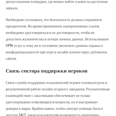
дискуссионные площадки, где можно найти ссылки на доступные
зеркала.
Необходимо осознавать, что безопасность должна сохраняться
приоритетом. Во время применении альтернативных ссылок
необходимо удостовериться в их достоверности, чтобы не
допустить жульничества и потери личных данных. Использование
VPN-услуг к тому же в состоянии увеличить уровень охраны и
конфиденциальности при игре в онлайн-казино через дубликаты
сайтов.
Связь сектора поддержки игроков
Связь службы поддержки пользователей играют основную роль в
результативной работе онлайн игорного заведения. Результативная
взаимодействие с заказчиками обеспечивает не только
урегулирование появляющихся вопросов, но и выстраивает
доверие к марке. Крайне важно, чтобы саппорт помощи была в
доступе 24/7, давая пользователям возможность оперативно