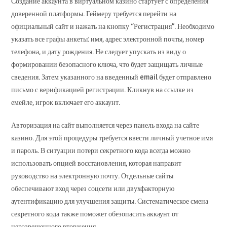
Создание аккаунта в виртуальном казино стартует с определения
доверенной платформы. Геймеру требуется перейти на
официальный сайт и нажать на кнопку “Регистрация”. Необходимо
указать все графы анкеты: имя, адрес электронной почты, номер
телефона, и дату рождения. Не следует упускать из виду о
формировании безопасного ключа, что будет защищать личные
сведения. Затем указанного на введенный email будет отправлено
письмо с верификацией регистрации. Кликнув на ссылке из
емейле, игрок включает его аккаунт.
Авторизация на сайт выполняется через панель входа на сайте
казино. Для этой процедуры требуется ввести личный учетное имя
и пароль. В ситуации потери секретного кода всегда можно
использовать опцией восстановления, которая направит
руководство на электронную почту. Отдельные сайты
обеспечивают вход через соцсети или двухфакторную
аутентификацию для улучшения защиты. Систематическое смена
секретного кода также поможет обезопасить аккаунт от
неразрешенного вторжения.