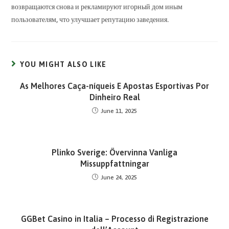
возвращаются снова и рекламируют игорный дом иным
пользователям, что улучшает репутацию заведения.
YOU MIGHT ALSO LIKE
As Melhores Caça-níqueis E Apostas Esportivas Por
Dinheiro Real
June 11, 2025
Plinko Sverige: Övervinna Vanliga
Missuppfattningar
June 24, 2025
GGBet Casino in Italia – Processo di Registrazione