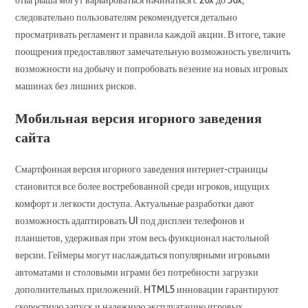
отыгрыша могут варьироваться начинаться с 20x до 50x,
следовательно пользователям рекомендуется детально
просматривать регламент и правила каждой акции. В итоге, такие
поощрения предоставляют замечательную возможность увеличить
возможности на добычу и попробовать везение на новых игровых
машинах без лишних рисков.
Мобильная версия игорного заведения
сайта
Смартфонная версия игорного заведения интернет-страницы
становится все более востребованной среди игроков, ищущих
комфорт и легкости доступа. Актуальные разработки дают
возможность адаптировать UI под дисплеи телефонов и
планшетов, удерживая при этом весь функционал настольной
версии. Геймеры могут наслаждаться популярными игровыми
автоматами и столовыми играми без потребности загрузки
дополнительных приложений. HTML5 инновации гарантируют
скоростную запуск и надежную эксплуатацию игровых