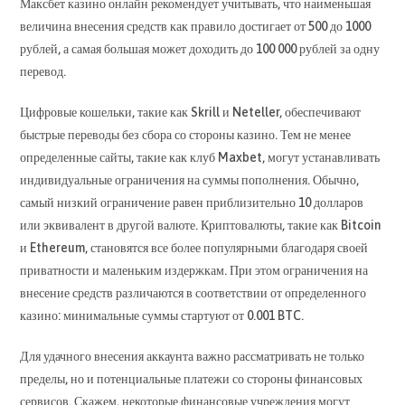
Максбет казино онлайн рекомендует учитывать, что наименьшая
величина внесения средств как правило достигает от 500 до 1000
рублей, а самая большая может доходить до 100 000 рублей за одну
перевод.
Цифровые кошельки, такие как Skrill и Neteller, обеспечивают
быстрые переводы без сбора со стороны казино. Тем не менее
определенные сайты, такие как клуб Maxbet, могут устанавливать
индивидуальные ограничения на суммы пополнения. Обычно,
самый низкий ограничение равен приблизительно 10 долларов
или эквивалент в другой валюте. Криптовалюты, такие как Bitcoin
и Ethereum, становятся все более популярными благодаря своей
приватности и маленьким издержкам. При этом ограничения на
внесение средств различаются в соответствии от определенного
казино: минимальные суммы стартуют от 0.001 BTC.
Для удачного внесения аккаунта важно рассматривать не только
пределы, но и потенциальные платежи со стороны финансовых
сервисов. Скажем, некоторые финансовые учреждения могут