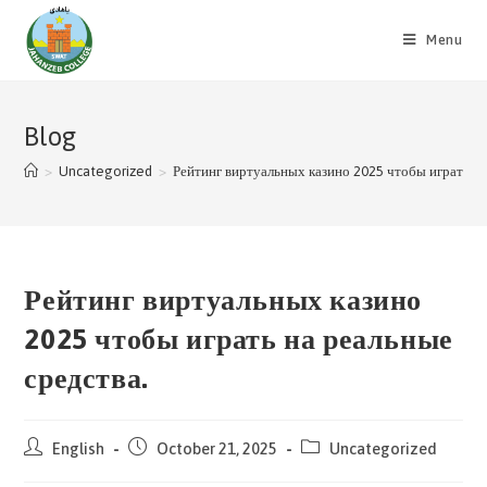
Skip
to
Menu
content
Blog
>
Uncategorized
>
Рейтинг виртуальных казино 2025 чтобы играть на
Рейтинг виртуальных казино
2025 чтобы играть на реальные
средства.
Post
Post
Post
English
October 21, 2025
Uncategorized
author:
published:
category: