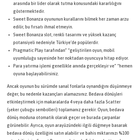
arasında bir lider olarak tutma konusundaki kararlılığını
göstermektedir.
Sweet Bonanza oyununun kurallarını bilmek her zaman arzu
edilir, bu fırsatı ihmal etmeyin.
Sweet Bonanza slot, renkli tasarımı ve yüksek kazanç
potansiyeli nedeniyle Türkiye’de popülerdir.
Pragmatic Play tarafından” “geliştirilen oyun, mobil
uyumluluğu sayesinde her noktadan oyuncuya hitap ediyor.
Para yatırma işlemi genellikle anında gerçekleşir ve” “hemen
oyuna başlayabilirsiniz.
Ancak oyunun bu sürümde sanal fonlarla oynandığını düşünmeye
değer, bu nedenle kazançları alamazsınız. Bedava dönüşleri
etkinleştirmek için makaralarda 4 veya daha fazla Scatter
(şeker çubuğu sembolleri) toplamanız gerekir. Oyun, bedava
dönüş moduna otomatik olarak geçer ve burada çarpanlar
görünebilir. Ayrıca, oyun arayüzündeki ilgili düğmeye basarak
bedava dönüş özelliğini satın alabilir ve bahis miktarınızı %100