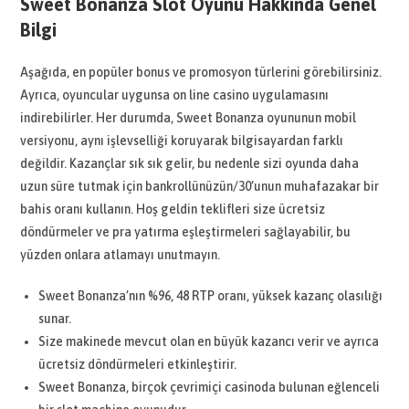
Sweet Bonanza Slot Oyunu Hakkında Genel
Bilgi
Aşağıda, en popüler bonus ve promosyon türlerini görebilirsiniz.
Ayrıca, oyuncular uygunsa on line casino uygulamasını
indirebilirler. Her durumda, Sweet Bonanza oyununun mobil
versiyonu, aynı işlevselliği koruyarak bilgisayardan farklı
değildir. Kazançlar sık sık gelir, bu nedenle sizi oyunda daha
uzun süre tutmak için bankrollünüzün/30’unun muhafazakar bir
bahis oranı kullanın. Hoş geldin teklifleri size ücretsiz
döndürmeler ve pra yatırma eşleştirmeleri sağlayabilir, bu
yüzden onlara atlamayı unutmayın.
Sweet Bonanza’nın %96, 48 RTP oranı, yüksek kazanç olasılığı
sunar.
Size makinede mevcut olan en büyük kazancı verir ve ayrıca
ücretsiz döndürmeleri etkinleştirir.
Sweet Bonanza, birçok çevrimiçi casinoda bulunan eğlenceli