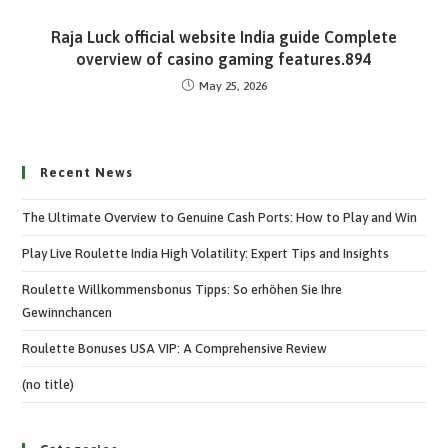
Raja Luck official website India guide Complete
overview of casino gaming features.894
May 25, 2026
Recent News
The Ultimate Overview to Genuine Cash Ports: How to Play and Win
Play Live Roulette India High Volatility: Expert Tips and Insights
Roulette Willkommensbonus Tipps: So erhöhen Sie Ihre
Gewinnchancen
Roulette Bonuses USA VIP: A Comprehensive Review
(no title)