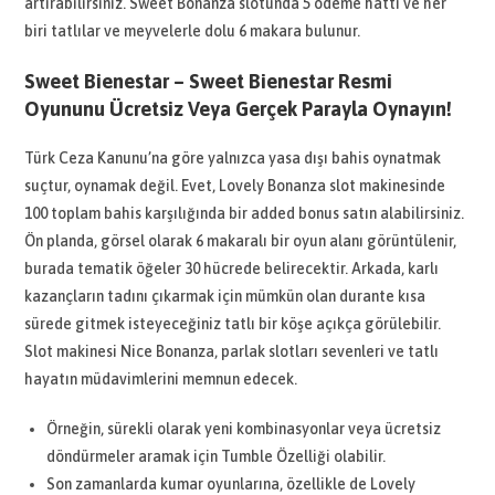
artırabilirsiniz. Sweet Bonanza slotunda 5 ödeme hattı ve her
biri tatlılar ve meyvelerle dolu 6 makara bulunur.
Sweet Bienestar – Sweet Bienestar Resmi
Oyununu Ücretsiz Veya Gerçek Parayla Oynayın!
Türk Ceza Kanunu’na göre yalnızca yasa dışı bahis oynatmak
suçtur, oynamak değil. Evet, Lovely Bonanza slot makinesinde
100 toplam bahis karşılığında bir added bonus satın alabilirsiniz.
Ön planda, görsel olarak 6 makaralı bir oyun alanı görüntülenir,
burada tematik öğeler 30 hücrede belirecektir. Arkada, karlı
kazançların tadını çıkarmak için mümkün olan durante kısa
sürede gitmek isteyeceğiniz tatlı bir köşe açıkça görülebilir.
Slot makinesi Nice Bonanza, parlak slotları sevenleri ve tatlı
hayatın müdavimlerini memnun edecek.
Örneğin, sürekli olarak yeni kombinasyonlar veya ücretsiz
döndürmeler aramak için Tumble Özelliği olabilir.
Son zamanlarda kumar oyunlarına, özellikle de Lovely