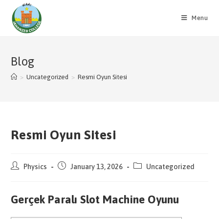
Skip
to
Menu
content
Blog
>
Uncategorized
>
Resmi Oyun Sitesi
Resmi Oyun Sitesi
Post
Post
Post
Physics
January 13, 2026
Uncategorized
author:
published:
category:
Gerçek Paralı Slot Machine Oyunu