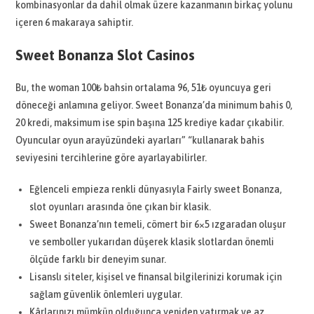
kombinasyonlar da dahil olmak üzere kazanmanın birkaç yolunu
içeren 6 makaraya sahiptir.
Sweet Bonanza Slot Casinos
Bu, the woman 100₺ bahsin ortalama 96, 51₺ oyuncuya geri
döneceği anlamına geliyor. Sweet Bonanza’da minimum bahis 0,
20 kredi, maksimum ise spin başına 125 krediye kadar çıkabilir.
Oyuncular oyun arayüzündeki ayarları” “kullanarak bahis
seviyesini tercihlerine göre ayarlayabilirler.
Eğlenceli empieza renkli dünyasıyla Fairly sweet Bonanza,
slot oyunları arasında öne çıkan bir klasik.
Sweet Bonanza’nın temeli, cömert bir 6×5 ızgaradan oluşur
ve semboller yukarıdan düşerek klasik slotlardan önemli
ölçüde farklı bir deneyim sunar.
Lisanslı siteler, kişisel ve finansal bilgilerinizi korumak için
sağlam güvenlik önlemleri uygular.
Kârlarınızı mümkün olduğunca yeniden yatırmak ve az