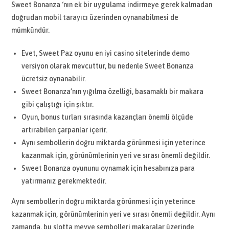
Sweet Bonanza ‘nın ek bir uygulama indirmeye gerek kalmadan
doğrudan mobil tarayıcı üzerinden oynanabilmesi de
mümkündür.
Evet, Sweet Paz oyunu en iyi casino sitelerinde demo
versiyon olarak mevcuttur, bu nedenle Sweet Bonanza
ücretsiz oynanabilir.
Sweet Bonanza’nın yığılma özelliği, basamaklı bir makara
gibi çalıştığı için şıktır.
Oyun, bonus turları sırasında kazançları önemli ölçüde
artırabilen çarpanlar içerir.
Aynı sembollerin doğru miktarda görünmesi için yeterince
kazanmak için, görünümlerinin yeri ve sırası önemli değildir.
Sweet Bonanza oyununu oynamak için hesabınıza para
yatırmanız gerekmektedir.
Aynı sembollerin doğru miktarda görünmesi için yeterince
kazanmak için, görünümlerinin yeri ve sırası önemli değildir. Aynı
zamanda, bu slotta meyve sembolleri makaralar üzerinde