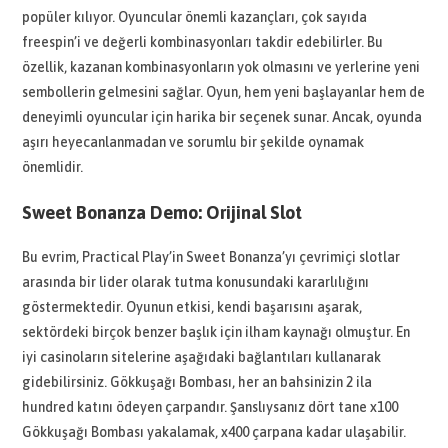
popüler kılıyor. Oyuncular önemli kazançları, çok sayıda
freespin’i ve değerli kombinasyonları takdir edebilirler. Bu
özellik, kazanan kombinasyonların yok olmasını ve yerlerine yeni
sembollerin gelmesini sağlar. Oyun, hem yeni başlayanlar hem de
deneyimli oyuncular için harika bir seçenek sunar. Ancak, oyunda
aşırı heyecanlanmadan ve sorumlu bir şekilde oynamak
önemlidir.
Sweet Bonanza Demo: Orijinal Slot
Bu evrim, Practical Play’in Sweet Bonanza’yı çevrimiçi slotlar
arasında bir lider olarak tutma konusundaki kararlılığını
göstermektedir. Oyunun etkisi, kendi başarısını aşarak,
sektördeki birçok benzer başlık için ilham kaynağı olmuştur. En
iyi casinoların sitelerine aşağıdaki bağlantıları kullanarak
gidebilirsiniz. Gökkuşağı Bombası, her an bahsinizin 2 ila
hundred katını ödeyen çarpandır. Şanslıysanız dört tane x100
Gökkuşağı Bombası yakalamak, x400 çarpana kadar ulaşabilir.