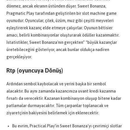
dönmez, ancak ekranın üstünden düşer. Sweet Bonanza,
Pragmatic Play tarafından geliştirilen bir slot machine game
oyunudur. Oyuncular, çilek, üzüm, muz gibi çeşitli meyveleri
eşleştirerek kazanç elde etmeye çalışırlar. Oyunun bêtisier
amacı, belirli kombinasyonlar oluşturarak ödüller kazanmaktır.
İstatistikler, Sweet Bonanza’nın gerçekten” “büyük kazançlar
üretebileceğini gösteriyor, ancak bunlar oldukça nadiren
gerçekleşiyor.
Rtp (oyuncuya Dönüş)
Ardından sembol kaybolacak ve yerini başka bir sembol
alacaktır. Bu aynı zamanda kazancınıza uvant kredi kazanma
fırsatı da verecektir. Kazanan kombinasyon oluşup bitene kadar
patlamalar durmayacaktır. Tüm çarpanlar toplanacak ve
ziyaretçinin bakiyesini belirlemek için eklenecektir.
Bu evrim, Practical Play’in Sweet Bonanza’yı çevrimiçi slotlar