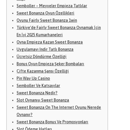
Semboller – Meyveler Empieza Tatlılar
Sweet Bonanza Oyun Özellikleri
Oyunu Fairly Sweet Bonanza 1win
Türkiye’de Fairly Sweet Bonanza Oynamak İçin
En İyi 2025 Kumarhaneleri
Oyna Empieza Kazan Sweet Bonanza
Uygulamayı Indir Tatlı Bonanza
Ücretsiz Döndürme Özelliği
Bonus Oyun Empieza Şeker Bombaları
Çifte Kazanma Şansı Özelliği
Pin Way Up Casino
Semboller Ve Katsayılar
Sweet Bonanza Nedir?
Slot Oynanışı Sweet Bonanza
Sweet Bonanza On The Internet Oyunu Nerede
Oynanır?
Sweet Bonanza Bonus Ve Promosyonları
Slot Ödeme Hatları