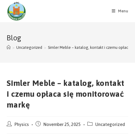
Skip
to
Menu
content
Blog
>
Uncategorized
>
Simler Meble – katalog, kontakt i czemu opłaca 
Simler Meble – katalog, kontakt
i czemu opłaca się monitorować
markę
Post
Post
Post
Physics
November 25, 2025
Uncategorized
author:
published:
category: