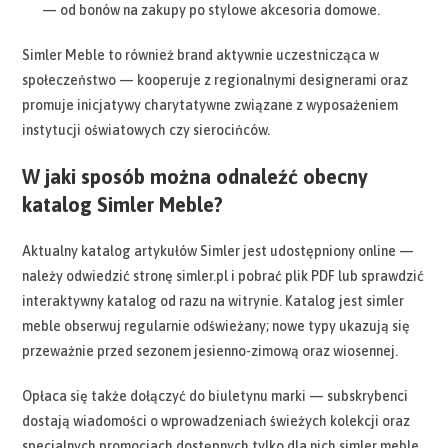
— od bonów na zakupy po stylowe akcesoria domowe.
Simler Meble to również brand aktywnie uczestnicząca w
społeczeństwo — kooperuje z regionalnymi designerami oraz
promuje inicjatywy charytatywne związane z wyposażeniem
instytucji oświatowych czy sierocińców.
W jaki sposób można odnaleźć obecny
katalog Simler Meble?
Aktualny katalog artykułów Simler jest udostępniony online —
należy odwiedzić stronę simler.pl i pobrać plik PDF lub sprawdzić
interaktywny katalog od razu na witrynie. Katalog jest simler
meble obserwuj regularnie odświeżany; nowe typy ukazują się
przeważnie przed sezonem jesienno-zimową oraz wiosennej.
Opłaca się także dołączyć do biuletynu marki — subskrybenci
dostają wiadomości o wprowadzeniach świeżych kolekcji oraz
specjalnych promocjach dostępnych tylko dla nich simler meble