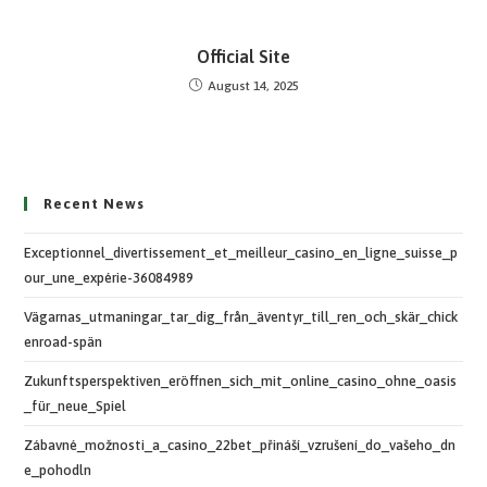
Official Site
August 14, 2025
Recent News
Exceptionnel_divertissement_et_meilleur_casino_en_ligne_suisse_p
our_une_expérie-36084989
Vägarnas_utmaningar_tar_dig_från_äventyr_till_ren_och_skär_chick
enroad-spän
Zukunftsperspektiven_eröffnen_sich_mit_online_casino_ohne_oasis
_für_neue_Spiel
Zábavné_možnosti_a_casino_22bet_přináší_vzrušení_do_vašeho_dn
e_pohodln