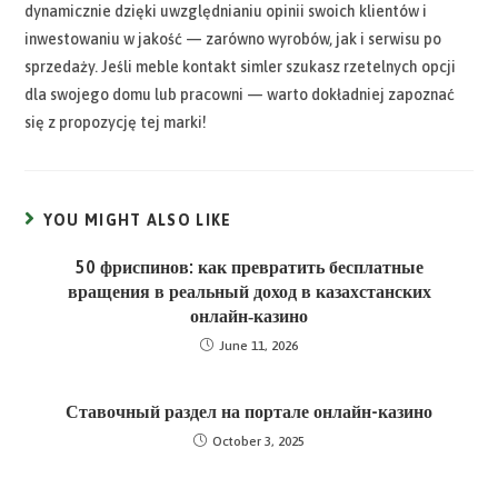
dynamicznie dzięki uwzględnianiu opinii swoich klientów i
inwestowaniu w jakość — zarówno wyrobów, jak i serwisu po
sprzedaży. Jeśli meble kontakt simler szukasz rzetelnych opcji
dla swojego domu lub pracowni — warto dokładniej zapoznać
się z propozycję tej marki!
YOU MIGHT ALSO LIKE
50 фриспинов: как превратить бесплатные
вращения в реальный доход в казахстанских
онлайн‑казино
June 11, 2026
Ставочный раздел на портале онлайн-казино
October 3, 2025