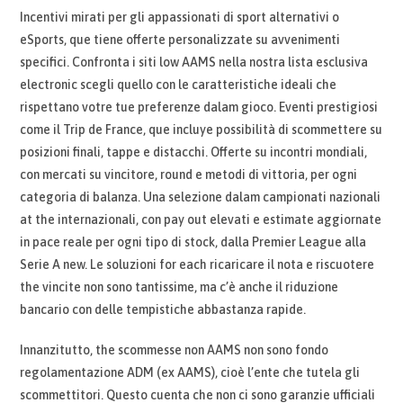
Incentivi mirati per gli appassionati di sport alternativi o
eSports, que tiene offerte personalizzate su avvenimenti
specifici. Confronta i siti low AAMS nella nostra lista esclusiva
electronic scegli quello con le caratteristiche ideali che
rispettano votre tue preferenze dalam gioco. Eventi prestigiosi
come il Trip de France, que incluye possibilità di scommettere su
posizioni finali, tappe e distacchi. Offerte su incontri mondiali,
con mercati su vincitore, round e metodi di vittoria, per ogni
categoria di balanza. Una selezione dalam campionati nazionali
at the internazionali, con pay out elevati e estimate aggiornate
in pace reale per ogni tipo di stock, dalla Premier League alla
Serie A new. Le soluzioni for each ricaricare il nota e riscuotere
the vincite non sono tantissime, ma c’è anche il riduzione
bancario con delle tempistiche abbastanza rapide.
Innanzitutto, the scommesse non AAMS non sono fondo
regolamentazione ADM (ex AAMS), cioè l’ente che tutela gli
scommettitori. Questo cuenta che non ci sono garanzie ufficiali