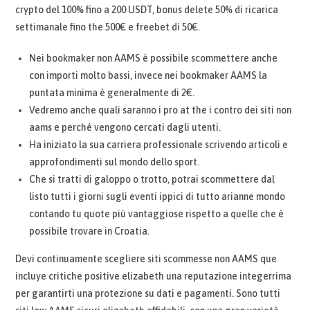
crypto del 100% fino a 200 USDT, bonus delete 50% di ricarica
settimanale fino the 500€ e freebet di 50€.
Nei bookmaker non AAMS è possibile scommettere anche
con importi molto bassi, invece nei bookmaker AAMS la
puntata minima è generalmente di 2€.
Vedremo anche quali saranno i pro at the i contro dei siti non
aams e perché vengono cercati dagli utenti.
Ha iniziato la sua carriera professionale scrivendo articoli e
approfondimenti sul mondo dello sport.
Che si tratti di galoppo o trotto, potrai scommettere dal
listo tutti i giorni sugli eventi ippici di tutto arianne mondo
contando tu quote più vantaggiose rispetto a quelle che è
possibile trovare in Croatia.
Devi continuamente scegliere siti scommesse non AAMS que
incluye critiche positive elizabeth una reputazione integerrima
per garantirti una protezione su dati e pagamenti. Sono tutti