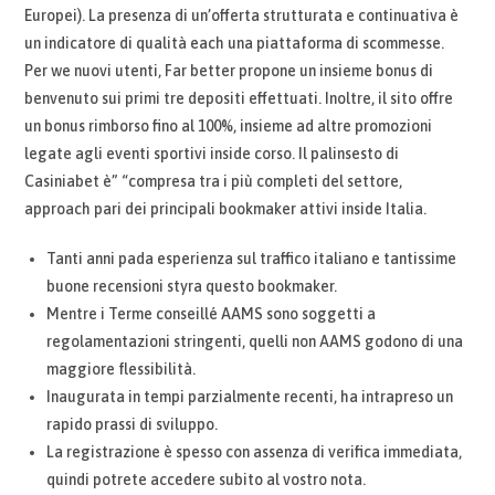
Europei). La presenza di un’offerta strutturata e continuativa è
un indicatore di qualità each una piattaforma di scommesse.
Per we nuovi utenti, Far better propone un insieme bonus di
benvenuto sui primi tre depositi effettuati. Inoltre, il sito offre
un bonus rimborso fino al 100%, insieme ad altre promozioni
legate agli eventi sportivi inside corso. Il palinsesto di
Casiniabet è” “compresa tra i più completi del settore,
approach pari dei principali bookmaker attivi inside Italia.
Tanti anni pada esperienza sul traffico italiano e tantissime
buone recensioni styra questo bookmaker.
Mentre i Terme conseillé AAMS sono soggetti a
regolamentazioni stringenti, quelli non AAMS godono di una
maggiore flessibilità.
Inaugurata in tempi parzialmente recenti, ha intrapreso un
rapido prassi di sviluppo.
La registrazione è spesso con assenza di verifica immediata,
quindi potrete accedere subito al vostro nota.