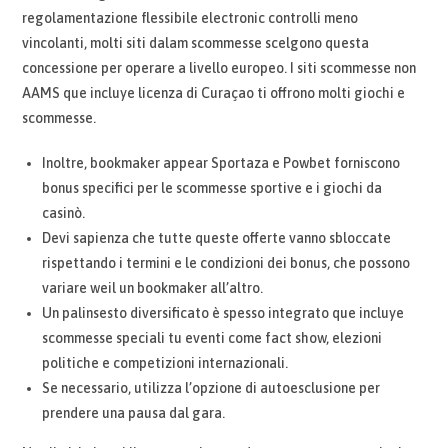
regolamentazione flessibile electronic controlli meno
vincolanti, molti siti dalam scommesse scelgono questa
concessione per operare a livello europeo. I siti scommesse non
AAMS que incluye licenza di Curaçao ti offrono molti giochi e
scommesse.
Inoltre, bookmaker appear Sportaza e Powbet forniscono
bonus specifici per le scommesse sportive e i giochi da
casinò.
Devi sapienza che tutte queste offerte vanno sbloccate
rispettando i termini e le condizioni dei bonus, che possono
variare weil un bookmaker all’altro.
Un palinsesto diversificato è spesso integrato que incluye
scommesse speciali tu eventi come fact show, elezioni
politiche e competizioni internazionali.
Se necessario, utilizza l’opzione di autoesclusione per
prendere una pausa dal gara.