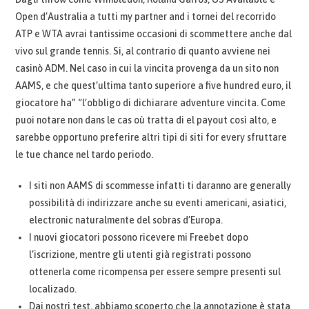
Open d’Australia a tutti my partner and i tornei del recorrido
ATP e WTA avrai tantissime occasioni di scommettere anche dal
vivo sul grande tennis. Si, al contrario di quanto avviene nei
casinò ADM. Nel caso in cui la vincita provenga da un sito non
AAMS, e che quest’ultima tanto superiore a five hundred euro, il
giocatore ha” “l’obbligo di dichiarare adventure vincita. Come
puoi notare non dans le cas où tratta di el payout così alto, e
sarebbe opportuno preferire altri tipi di siti for every sfruttare
le tue chance nel tardo periodo.
I siti non AAMS di scommesse infatti ti daranno are generally
possibilità di indirizzare anche su eventi americani, asiatici,
electronic naturalmente del sobras d’Europa.
I nuovi giocatori possono ricevere mi Freebet dopo
l’iscrizione, mentre gli utenti già registrati possono
ottenerla come ricompensa per essere sempre presenti sul
localizado.
Dai nostri test, abbiamo scoperto che la annotazione è stata