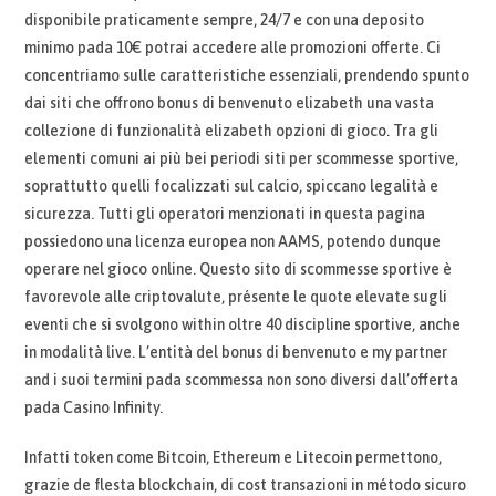
disponibile praticamente sempre, 24/7 e con una deposito
minimo pada 10€ potrai accedere alle promozioni offerte. Ci
concentriamo sulle caratteristiche essenziali, prendendo spunto
dai siti che offrono bonus di benvenuto elizabeth una vasta
collezione di funzionalità elizabeth opzioni di gioco. Tra gli
elementi comuni ai più bei periodi siti per scommesse sportive,
soprattutto quelli focalizzati sul calcio, spiccano legalità e
sicurezza. Tutti gli operatori menzionati in questa pagina
possiedono una licenza europea non AAMS, potendo dunque
operare nel gioco online. Questo sito di scommesse sportive è
favorevole alle criptovalute, présente le quote elevate sugli
eventi che si svolgono within oltre 40 discipline sportive, anche
in modalità live. L’entità del bonus di benvenuto e my partner
and i suoi termini pada scommessa non sono diversi dall’offerta
pada Casino Infinity.
Infatti token come Bitcoin, Ethereum e Litecoin permettono,
grazie de flesta blockchain, di cost transazioni in método sicuro