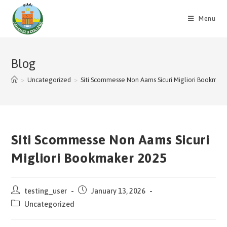
Skip
to
Menu
content
Blog
>
Uncategorized
>
Siti Scommesse Non Aams Sicuri Migliori Bookmak
Siti Scommesse Non Aams Sicuri
Migliori Bookmaker 2025
Post
Post
testing_user
January 13, 2026
author:
published:
Post
Uncategorized
category: