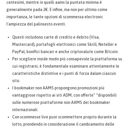
centesimi, mentre in quelli aams la puntata minima è
generalmente pada 2€. E infine, ma non per ultimo come
importanza, le tante opzioni di scommessa electronic
l’ampiezza del palinsesto eventi.
Questi includono carte di credito e debito (Visa,
Mastercard), portafogli elettronici come Skrill, Neteller e
PayPal, bonifici bancari e anche criptovalute come Bitcoin.
Per scegliere inside modo più consapevole la piattaforma su
cui registrarsi, è fondamentale esaminare attentamente le
caratteristiche distintive e i punti di forza dalam ciascun
sito.
I bookmaker non AAMS propongono promozioni più
vantaggiose rispetto ai siti ADM, con offerte” “disponibili
sulle numerose piattaforme non AAMS dei bookmaker
internazionali.
Con scommesse live puoi scommettere proprio durante la
lotto, prendendo in considerazione il cambiamento delle