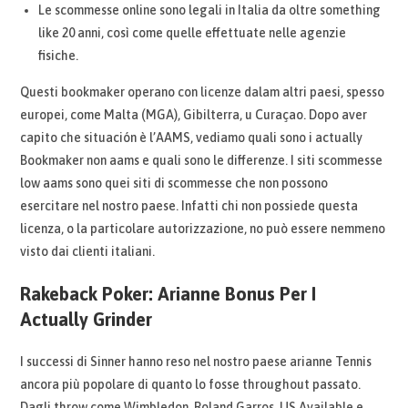
Le scommesse online sono legali in Italia da oltre something
like 20 anni, così come quelle effettuate nelle agenzie
fisiche.
Questi bookmaker operano con licenze dalam altri paesi, spesso
europei, come Malta (MGA), Gibilterra, u Curaçao. Dopo aver
capito che situación è l’AAMS, vediamo quali sono i actually
Bookmaker non aams e quali sono le differenze. I siti scommesse
low aams sono quei siti di scommesse che non possono
esercitare nel nostro paese. Infatti chi non possiede questa
licenza, o la particolare autorizzazione, no può essere nemmeno
visto dai clienti italiani.
Rakeback Poker: Arianne Bonus Per I
Actually Grinder
I successi di Sinner hanno reso nel nostro paese arianne Tennis
ancora più popolare di quanto lo fosse throughout passato.
Dagli throw come Wimbledon, Roland Garros, US Available e