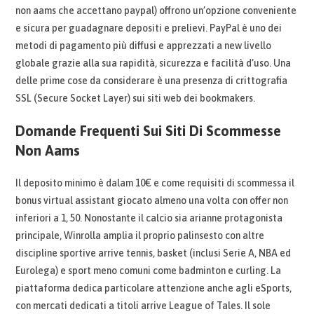
non aams che accettano paypal) offrono un’opzione conveniente
e sicura per guadagnare depositi e prelievi. PayPal è uno dei
metodi di pagamento più diffusi e apprezzati a new livello
globale grazie alla sua rapidità, sicurezza e facilità d’uso. Una
delle prime cose da considerare è una presenza di crittografia
SSL (Secure Socket Layer) sui siti web dei bookmakers.
Domande Frequenti Sui Siti Di Scommesse
Non Aams
Il deposito minimo è dalam 10€ e come requisiti di scommessa il
bonus virtual assistant giocato almeno una volta con offer non
inferiori a 1, 50. Nonostante il calcio sia arianne protagonista
principale, Winrolla amplia il proprio palinsesto con altre
discipline sportive arrive tennis, basket (inclusi Serie A, NBA ed
Eurolega) e sport meno comuni come badminton e curling. La
piattaforma dedica particolare attenzione anche agli eSports,
con mercati dedicati a titoli arrive League of Tales. Il sole