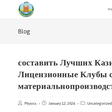
Skip
to
H
content
Blog
составить Лучших Кази
Лицензионные Клубы 
материальнопроизводс
Post
Post
Post
Physics
January 12, 2026
Uncategorized
author:
published:
category: