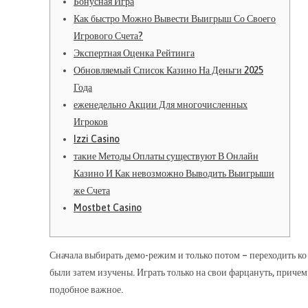
Бонусная Игра
Как быстро Можно Вывести Выигрыш Со Своего
Игрового Счета?
Экспертная Оценка Рейтинга
Обновляемый Список Казино На Деньги 2025
Года
еженедельно Акции Для многочисленных
Игроков
Izzi Casino
такие Методы Оплаты существуют В Онлайн
Казино И Как невозможно Выводить Выигрыши
же Счета
Mostbet Casino
Сначала выбирать демо-режим и только потом – переходить ко 
были затем изучены. Играть только на свои фарцануть, причем 
подобное важное.