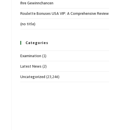
Ihre Gewinnchancen
Roulette Bonuses USA VIP: A Comprehensive Review
(no title)
Categories
Examination
(1)
Latest News
(2)
Uncategorized
(23,246)