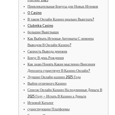
Рейтинг 2025
Привлекательные Бонусы дли Новых Игроков
O Casino
В таком Онлайн Казино реально Выиграть?
Clubnika Casino
большие Выигрыши
Как Выбрать Игровые Автоматы С лимоера
Выводом В Онлайн Казино?
Скорость Вывода денежек
Бонус В день Рождения
Как знаю Понять Какие мысленно Внесения
Депозита существует В Казино Онлайн?
Лучшие Онлайн-казино 2025 Года
Выбор отличного Казино
Список Онлайн Казино На подлинные Деньги В
2025 Году – Играть В Казино а Деньги
Игровой Каталог
существующие Платформы