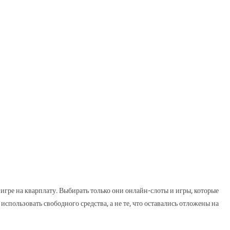
игре на кварплату. Выбирать только они онлайн-слоты и игры, которые
использовать свободного средства, а не те, что оставались отложены на