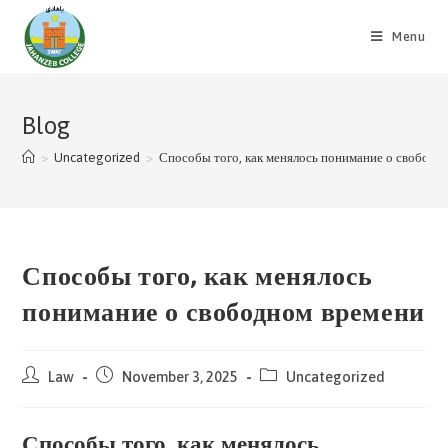
Skip
to
Menu
content
Blog
>
Uncategorized
>
Способы того, как менялось понимание о свободн
Способы того, как менялось
понимание о свободном времени
Post
Post
Post
Law
November 3, 2025
Uncategorized
author:
published:
category:
Способы того, как менялось