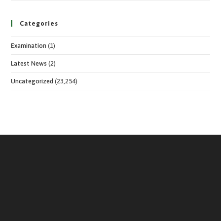
Categories
Examination
(1)
Latest News
(2)
Uncategorized
(23,254)