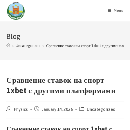
Skip
to
Menu
content
Blog
>
Uncategorized
>
Сравнение ставок на спорт 1xbet с другими плат
Сравнение ставок на спорт
1xbet с другими платформами
Post
Post
Post
Physics
January 14, 2026
Uncategorized
author:
published:
category:
Сравнение ставок на спорт 1xbet с