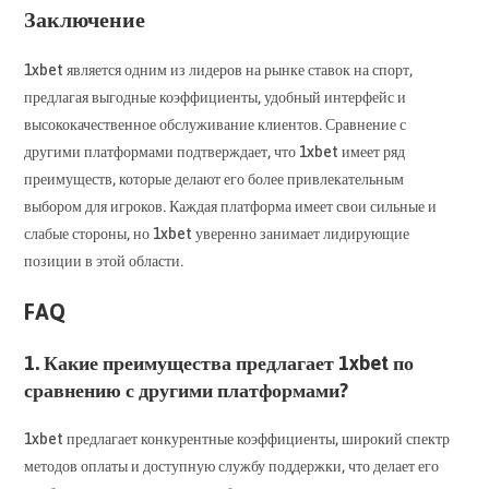
Заключение
1xbet является одним из лидеров на рынке ставок на спорт,
предлагая выгодные коэффициенты, удобный интерфейс и
высококачественное обслуживание клиентов. Сравнение с
другими платформами подтверждает, что 1xbet имеет ряд
преимуществ, которые делают его более привлекательным
выбором для игроков. Каждая платформа имеет свои сильные и
слабые стороны, но 1xbet уверенно занимает лидирующие
позиции в этой области.
FAQ
1. Какие преимущества предлагает 1xbet по
сравнению с другими платформами?
1xbet предлагает конкурентные коэффициенты, широкий спектр
методов оплаты и доступную службу поддержки, что делает его