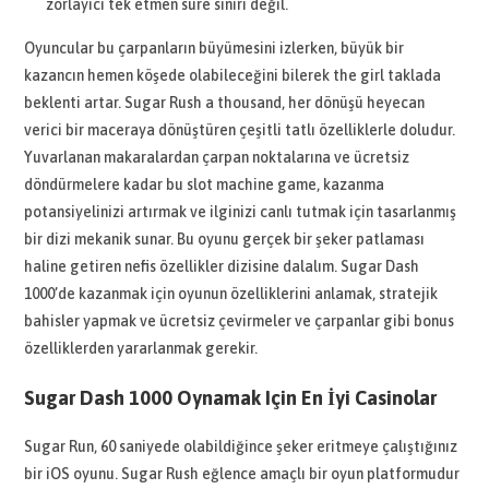
zorlayıcı tek etmen süre sınırı değil.
Oyuncular bu çarpanların büyümesini izlerken, büyük bir
kazancın hemen köşede olabileceğini bilerek the girl taklada
beklenti artar. Sugar Rush a thousand, her dönüşü heyecan
verici bir maceraya dönüştüren çeşitli tatlı özelliklerle doludur.
Yuvarlanan makaralardan çarpan noktalarına ve ücretsiz
döndürmelere kadar bu slot machine game, kazanma
potansiyelinizi artırmak ve ilginizi canlı tutmak için tasarlanmış
bir dizi mekanik sunar. Bu oyunu gerçek bir şeker patlaması
haline getiren nefis özellikler dizisine dalalım. Sugar Dash
1000’de kazanmak için oyunun özelliklerini anlamak, stratejik
bahisler yapmak ve ücretsiz çevirmeler ve çarpanlar gibi bonus
özelliklerden yararlanmak gerekir.
Sugar Dash 1000 Oynamak Için En İyi Casinolar
Sugar Run, 60 saniyede olabildiğince şeker eritmeye çalıştığınız
bir iOS oyunu. Sugar Rush eğlence amaçlı bir oyun platformudur