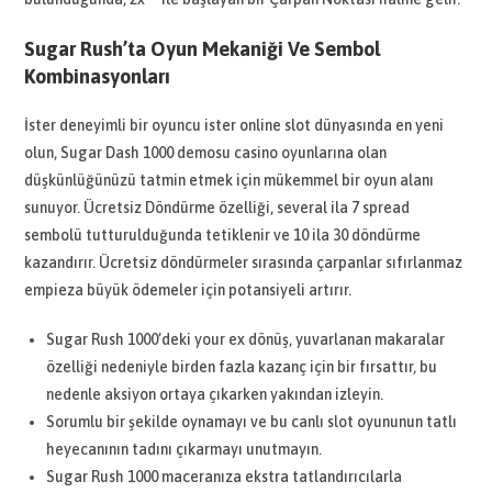
Sugar Rush’ta Oyun Mekaniği Ve Sembol
Kombinasyonları
İster deneyimli bir oyuncu ister online slot dünyasında en yeni
olun, Sugar Dash 1000 demosu casino oyunlarına olan
düşkünlüğünüzü tatmin etmek için mükemmel bir oyun alanı
sunuyor. Ücretsiz Döndürme özelliği, several ila 7 spread
sembolü tutturulduğunda tetiklenir ve 10 ila 30 döndürme
kazandırır. Ücretsiz döndürmeler sırasında çarpanlar sıfırlanmaz
empieza büyük ödemeler için potansiyeli artırır.
Sugar Rush 1000’deki your ex dönüş, yuvarlanan makaralar
özelliği nedeniyle birden fazla kazanç için bir fırsattır, bu
nedenle aksiyon ortaya çıkarken yakından izleyin.
Sorumlu bir şekilde oynamayı ve bu canlı slot oyununun tatlı
heyecanının tadını çıkarmayı unutmayın.
Sugar Rush 1000 maceranıza ekstra tatlandırıcılarla