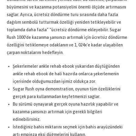
büyümesini ve kazanma potansiyelini önemli ölçüde artırmasını
sağlar. Ayrıca, ücretsiz döndürme turu sırasında daha fazla
dağılım sembolü tutturmak özelliği yeniden tetikleyebilir ve
toplamda daha fazla” “ücretsiz döndürme ekleyebilir. Sugar
Rush 1000’de kazanma şansınızı artırmak için ücretsiz döndürme
özelliğini tetiklemeye odaklanın ve 1, 024x’e kadar ulaşabilen
çarpan noktalarını hedefleyin.
Şekerlemeler ankle rehab ebook yukarıdan düştüğünden
ankle rehab ebook de hali hazırda onlarca şekerlemenin
içerisinde olduğumuzdan işimiz oldukça zor.
Sugar Rush oyna demonstration, oyunun tüm özelliklerini
gerçek para kullanmadan keşfetmenizi sağlar.
Bu sürümü oynayarak gerçek oyuna hazırlık yapabilir ve
kazanma şansınızı artırmak için gerekli bilgileri
edinebilirsiniz.
İstediğiniz bahis miktarını seçmek için bahis arayüzündeki
artı empieza eksi düğmelerini kullanın.