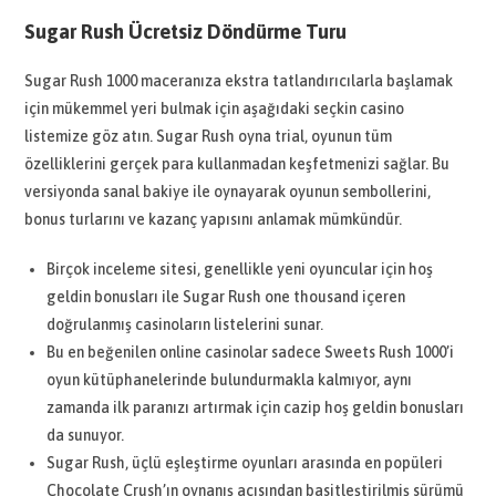
Sugar Rush Ücretsiz Döndürme Turu
Sugar Rush 1000 maceranıza ekstra tatlandırıcılarla başlamak
için mükemmel yeri bulmak için aşağıdaki seçkin casino
listemize göz atın. Sugar Rush oyna trial, oyunun tüm
özelliklerini gerçek para kullanmadan keşfetmenizi sağlar. Bu
versiyonda sanal bakiye ile oynayarak oyunun sembollerini,
bonus turlarını ve kazanç yapısını anlamak mümkündür.
Birçok inceleme sitesi, genellikle yeni oyuncular için hoş
geldin bonusları ile Sugar Rush one thousand içeren
doğrulanmış casinoların listelerini sunar.
Bu en beğenilen online casinolar sadece Sweets Rush 1000’i
oyun kütüphanelerinde bulundurmakla kalmıyor, aynı
zamanda ilk paranızı artırmak için cazip hoş geldin bonusları
da sunuyor.
Sugar Rush, üçlü eşleştirme oyunları arasında en popüleri
Chocolate Crush’ın oynanış açısından basitleştirilmiş sürümü