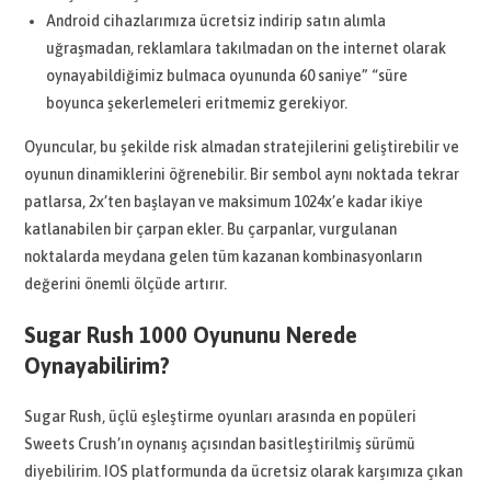
Android cihazlarımıza ücretsiz indirip satın alımla
uğraşmadan, reklamlara takılmadan on the internet olarak
oynayabildiğimiz bulmaca oyununda 60 saniye” “süre
boyunca şekerlemeleri eritmemiz gerekiyor.
Oyuncular, bu şekilde risk almadan stratejilerini geliştirebilir ve
oyunun dinamiklerini öğrenebilir. Bir sembol aynı noktada tekrar
patlarsa, 2x’ten başlayan ve maksimum 1024x’e kadar ikiye
katlanabilen bir çarpan ekler. Bu çarpanlar, vurgulanan
noktalarda meydana gelen tüm kazanan kombinasyonların
değerini önemli ölçüde artırır.
Sugar Rush 1000 Oyununu Nerede
Oynayabilirim?
Sugar Rush, üçlü eşleştirme oyunları arasında en popüleri
Sweets Crush’ın oynanış açısından basitleştirilmiş sürümü
diyebilirim. IOS platformunda da ücretsiz olarak karşımıza çıkan