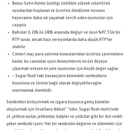
Bonus Satın Animo özelliği özellikle yüksek volatiliteli
oyunlardan hoşlanan ve ücretsiz döndürme turunun
heyecanını daha sık yaşamak tercih eden oyuncular için
caziptir.
Bahisler 0, 20$ ile 240$ arasında değişir ve oyun %97, 5’lik bir
RTP sunar, ancak bazı versiyonlarda daha düşük RTP’ler
olabilir.
Cömert maç para yatırma bonuslarından ücretsiz çevirmelere
kadar, bu casinolar oyun deneyimlerini en üst düzeye
çıkarmak isteyen en yeni oyuncular için büyük değer sağlar.
– Sugar Rush’taki kazançların kümedeki sembollerin
boyutuna ve türüne bağlı olarak değişebileceğini
unutmamak önemlidir.
Sembolleri birleştirmek ve ızgara boyunca geniş kümeler
oluşturmak için fırsatlara dikkat” “edin. Sugar Rush multitude
of, jelibon ayılar, jelibonlar, kalpler ve yıldızlar gibi bir dizi renkli
şeker sembolü içerir. Her bir sembolün değerini ve ödemeler için