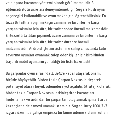
ve bir para kazanma yöntemi olarak görülmemelidir. Bu
eğlenceli slotu ücretsiz deneyimlemek için Sugars Rush oyna
seçeneğini kullanabilir ve oyun mekaniğini öğrenebilirsiniz. En
lezzetli tatlıları pişirmek için zamana ve birbirlerine karşı
yarışan takımlar için süre, bir tarifin sobre önemli malzemesidir.
En lezzetli tatlıları pişirmek üzere zamana ve birbirlerine karşı
yarışan takımlar için süre, bir tarifin durante önemli
malzemesidir. Android işletim sistemine sahip cihazlarda kule
savunma oyunları oynamak talep eden kişiler için birbirinden
başarılı mobil oyunların yer aldığı bir liste hazırladık.
Bu çarpanlar oyun sırasında 1. 024x’e kadar ulaşarak önemli
ölçüde büyüyebilir. Birden fazla Çarpan Noktası birleşerek
potansiyel olarak büyük ödemelere yol açabilir. Stratejik olarak,
birden fazla Çarpan Noktasını etkinleştiren kazançları
hedeflemek ve ardından bu çarpanları oluşturmak için art arda
kazançlar elde etmeyi ummak istersiniz. Sugar Hurry 1000, 7×7
ızgara üzerinde çalışır empieza bir küme ödeme sistemi kullanır.