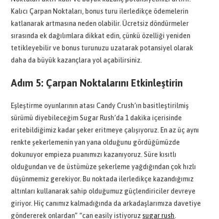
Kalıcı Çarpan Noktaları, bonus turu ilerledikçe ödemelerin
katlanarak artmasına neden olabilir. Ücretsiz döndürmeler
sırasında ek dağılımlara dikkat edin, çünkü özelliği yeniden
tetikleyebilir ve bonus turunuzu uzatarak potansiyel olarak
daha da büyük kazançlara yol açabilirsiniz.
Adım 5: Çarpan Noktalarını Etkinleştirin
Eşleştirme oyunlarının atası Candy Crush’ın basitleştirilmiş
sürümü diyebileceğim Sugar Rush’da 1 dakika içerisinde
eritebildiğimiz kadar şeker eritmeye çalışıyoruz. En az üç aynı
renkte şekerlemenin yan yana olduğunu gördüğümüzde
dokunuyor empieza puanımızı kazanıyoruz. Süre kısıtlı
olduğundan ve de üstümüze şekerleme yağdığından çok hızlı
düşünmemiz gerekiyor. Bu noktada ilerledikçe kazandığımız
altınları kullanarak sahip olduğumuz güçlendiriciler devreye
giriyor. Hiç canımız kalmadığında da arkadaşlarımıza davetiye
göndererek onlardan” “can easily istiyoruz
sugar rush
.