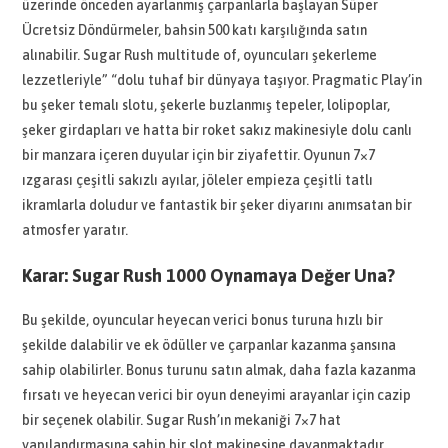
üzerinde önceden ayarlanmış çarpanlarla başlayan Süper
Ücretsiz Döndürmeler, bahsin 500 katı karşılığında satın
alınabilir. Sugar Rush multitude of, oyuncuları şekerleme
lezzetleriyle” “dolu tuhaf bir dünyaya taşıyor. Pragmatic Play’in
bu şeker temalı slotu, şekerle buzlanmış tepeler, lolipoplar,
şeker girdapları ve hatta bir roket sakız makinesiyle dolu canlı
bir manzara içeren duyular için bir ziyafettir. Oyunun 7×7
ızgarası çeşitli sakızlı ayılar, jöleler empieza çeşitli tatlı
ikramlarla doludur ve fantastik bir şeker diyarını anımsatan bir
atmosfer yaratır.
Karar: Sugar Rush 1000 Oynamaya Değer Una?
Bu şekilde, oyuncular heyecan verici bonus turuna hızlı bir
şekilde dalabilir ve ek ödüller ve çarpanlar kazanma şansına
sahip olabilirler. Bonus turunu satın almak, daha fazla kazanma
fırsatı ve heyecan verici bir oyun deneyimi arayanlar için cazip
bir seçenek olabilir. Sugar Rush’ın mekaniği 7×7 hat
yapılandırmasına sahip bir slot makinesine dayanmaktadır.