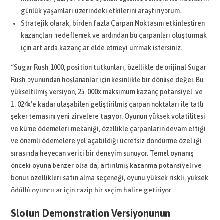
günlük yaşamları üzerindeki etkilerini araştırıyorum.
Stratejik olarak, birden fazla Çarpan Noktasını etkinleştiren
kazançları hedeflemek ve ardından bu çarpanları oluşturmak
için art arda kazançlar elde etmeyi ummak istersiniz.
“Sugar Rush 1000, position tutkunları, özellikle de orijinal Sugar
Rush oyunundan hoşlananlar için kesinlikle bir dönüşe değer. Bu
yükseltilmiş versiyon, 25. 000x maksimum kazanç potansiyeli ve
1. 024x’e kadar ulaşabilen geliştirilmiş çarpan noktaları ile tatlı
şeker temasını yeni zirvelere taşıyor. Oyunun yüksek volatilitesi
ve küme ödemeleri mekaniği, özellikle çarpanların devam ettiği
ve önemli ödemelere yol açabildiği ücretsiz döndürme özelliği
sırasında heyecan verici bir deneyim sunuyor. Temel oynanış
önceki oyuna benzer olsa da, artırılmış kazanma potansiyeli ve
bonus özellikleri satın alma seçeneği, oyunu yüksek riskli, yüksek
ödüllü oyuncular için cazip bir seçim haline getiriyor.
Slotun Demonstration Versiyonunun