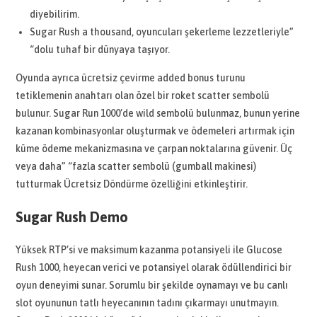
diyebilirim.
Sugar Rush a thousand, oyuncuları şekerleme lezzetleriyle”
“dolu tuhaf bir dünyaya taşıyor.
Oyunda ayrıca ücretsiz çevirme added bonus turunu
tetiklemenin anahtarı olan özel bir roket scatter sembolü
bulunur. Sugar Run 1000’de wild sembolü bulunmaz, bunun yerine
kazanan kombinasyonlar oluşturmak ve ödemeleri artırmak için
küme ödeme mekanizmasına ve çarpan noktalarına güvenir. Üç
veya daha” “fazla scatter sembolü (gumball makinesi)
tutturmak Ücretsiz Döndürme özelliğini etkinleştirir.
Sugar Rush Demo
Yüksek RTP’si ve maksimum kazanma potansiyeli ile Glucose
Rush 1000, heyecan verici ve potansiyel olarak ödüllendirici bir
oyun deneyimi sunar. Sorumlu bir şekilde oynamayı ve bu canlı
slot oyununun tatlı heyecanının tadını çıkarmayı unutmayın.