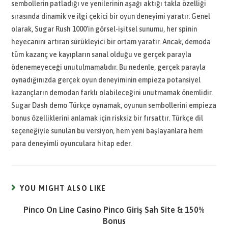
sembollerin patladığı ve yenilerinin aşağı aktığı takla özelliği
sırasında dinamik ve ilgi çekici bir oyun deneyimi yaratır. Genel
olarak, Sugar Rush 1000’in görsel-işitsel sunumu, her spinin
heyecanını artıran sürükleyici bir ortam yaratır. Ancak, demoda
tüm kazanç ve kayıpların sanal olduğu ve gerçek parayla
ödenemeyeceği unutulmamalıdır. Bu nedenle, gerçek parayla
oynadığınızda gerçek oyun deneyiminin empieza potansiyel
kazançların demodan farklı olabileceğini unutmamak önemlidir.
Sugar Dash demo Türkçe oynamak, oyunun sembollerini empieza
bonus özelliklerini anlamak için risksiz bir fırsattır. Türkçe dil
seçeneğiyle sunulan bu versiyon, hem yeni başlayanlara hem
para deneyimli oyunculara hitap eder.
YOU MIGHT ALSO LIKE
Pinco On Line Casino Pinco Giriş Sah Site & 150%
Bonus