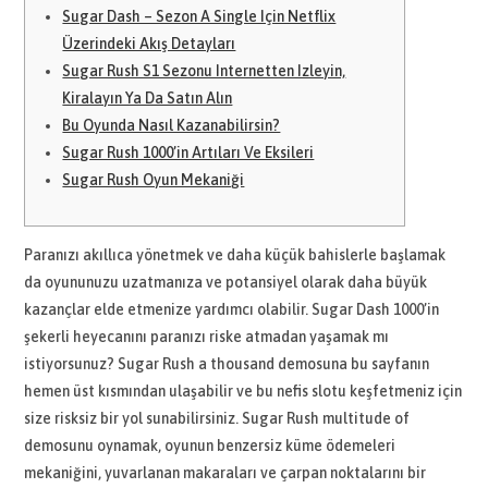
Sugar Dash – Sezon A Single Için Netflix
Üzerindeki Akış Detayları
Sugar Rush S1 Sezonu Internetten Izleyin,
Kiralayın Ya Da Satın Alın
Bu Oyunda Nasıl Kazanabilirsin?
Sugar Rush 1000’in Artıları Ve Eksileri
Sugar Rush Oyun Mekaniği
Paranızı akıllıca yönetmek ve daha küçük bahislerle başlamak
da oyununuzu uzatmanıza ve potansiyel olarak daha büyük
kazançlar elde etmenize yardımcı olabilir. Sugar Dash 1000’in
şekerli heyecanını paranızı riske atmadan yaşamak mı
istiyorsunuz? Sugar Rush a thousand demosuna bu sayfanın
hemen üst kısmından ulaşabilir ve bu nefis slotu keşfetmeniz için
size risksiz bir yol sunabilirsiniz. Sugar Rush multitude of
demosunu oynamak, oyunun benzersiz küme ödemeleri
mekaniğini, yuvarlanan makaraları ve çarpan noktalarını bir