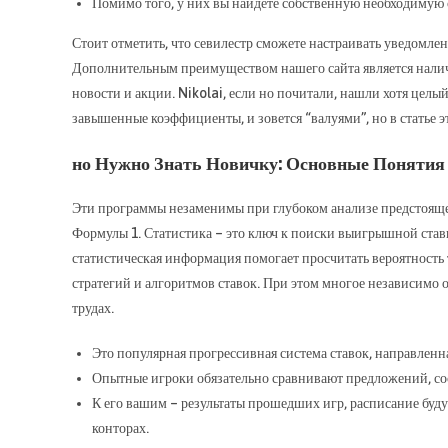
Помимо того, у них вы найдете собственную необходимую 
Стоит отметить, что севилестр сможете настраивать уведомлен
Дополнительным преимуществом нашего сайта является наличи
новости и акции. Nikolai, если но почитали, нашли хотя це
завышенные коэффициенты, и зовется “валуями”, но в статье 
но Нужно Знать Новичку: Основные Понятия
Эти программы незаменимы при глубоком анализе предстоящег
Формулы 1. Статистика – это ключ к поиски выигрышной ставк
статистическая информация помогает просчитать вероятность 
стратегий и алгоритмов ставок. При этом многое независимо 
трудах.
Это популярная прогрессивная система ставок, направлен
Опытные игроки обязательно сравнивают предложений, со
К его вашим – результаты прошедших игр, расписание буд
конторах.