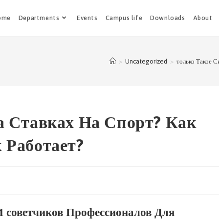
ome
Departments
Events
Campus life
Downloads
About
>
Uncategorized
>
только Такое С
а Ставках На Спорт? Как
 Работает?
И советчиков Профессионалов Для