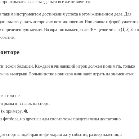
проигрывать реальные деньги все же не хочется.
ся таким инструментом достижения успеха в этом жизненном деле. Для
 дли начала узнать история их возникновения. Или ставке с форой участник
 определенную между. Возврат возможен, если Ф – целое число (1, 2, 3 и п
событие.
Конторе
практической большей. Каждый начинающий игрок должен понимать, только
нсы на выигрыш. Большинство новичков начинают играть на знаменитых
 вы или не.
игрыша от ставок на спорт.
(к примеру, 4).
 футбола, но другие виды спорта тоже представлены достаточно
м спорта, подбирая по фильтрам дату события, размер падения, а