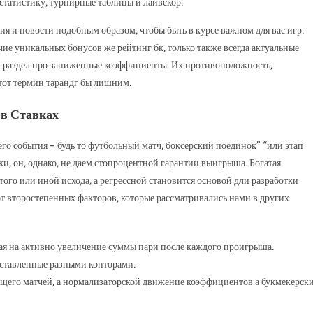
статистику, турнирные таблицы и лайвскор.
ия и новости подобным образом, чтобы быть в курсе важном для вас игр.
е уникальных бонусов же рейтинг бк, только также всегда актуальные
лый раздел про заниженные коэффициенты. Их противоположность,
этот термин тарандг бы лишним.
 в Ставках
о события – будь то футбольный матч, боксерский поединок” “или этап
и, он, однако, не даем стопроцентной гарантии выигрыша. Богатая
того или иной исхода, а регрессной становится основой дли разработки
от второстепенных факторов, которые рассматривались нами в других
ная на активно увеличение суммы пари после каждого проигрыша.
ставленные разными конторами.
ущего матчей, а нормализаторской движение коэффициентов а букмекерск