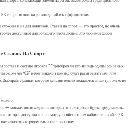
ый спорта, сочетающий элементы регби, баскетбола а традиционного
 БК со целью поиска расхождений в коэффициентах.
сложнее и не для новичков. Ставки на спорт — это простое, но очень
тал более доступным для большего числа людей. Это любимое хобби
ие Ставок На Спорт
м составе и составе игроков,” “приобрел ли кто-нибудь одним основных
вок, же чет %2F нечет, какая из команд будет разыгрывать мяч, что
пр. Выбирайте рынки, которые действительно поддаются анализу, только не
и можно.
е — множество исходов, из которых эти экспрессы будем представлять.
ок, которая доступна ко просмотру в собственном кабинете на сайте БК.
вас кажется, что рядом вами «верняк» году.