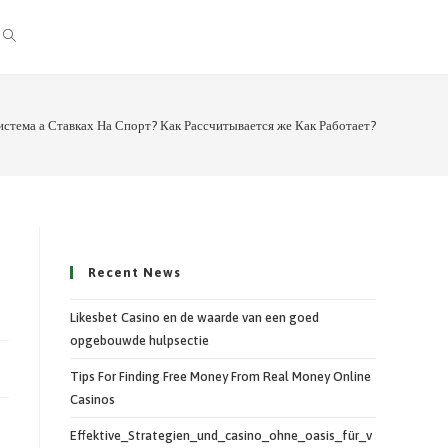
истема а Ставках На Спорт? Как Рассчитывается же Как Работает?
Recent News
Likesbet Casino en de waarde van een goed
opgebouwde hulpsectie
Tips For Finding Free Money From Real Money Online
Casinos
Effektive_Strategien_und_casino_ohne_oasis_für_v