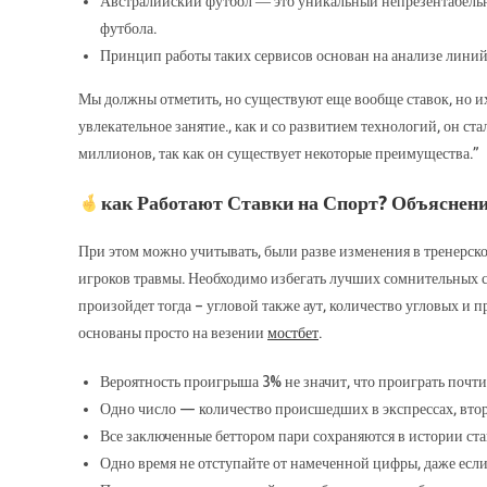
Австралийский футбол ― это уникальный непрезентабельн
футбола.
Принцип работы таких сервисов основан на анализе линий
Мы должны отметить, но существуют еще вообще ставок, но их 
увлекательное занятие., как и со развитием технологий, он с
миллионов, так как он существует некоторые преимущества.”
как Работают Ставки на Спорт? Объяснен
При этом можно учитывать, были разве изменения в тренерско
игроков травмы. Необходимо избегать лучших сомнительных ста
произойдет тогда – угловой также аут, количество угловых и 
основаны просто на везении
мостбет
.
Вероятность проигрыша 3% не значит, что проиграть почт
Одно число — количество происшедших в экспрессах, второ
Все заключенные беттором пари сохраняются в истории став
Одно время не отступайте от намеченной цифры, даже если 