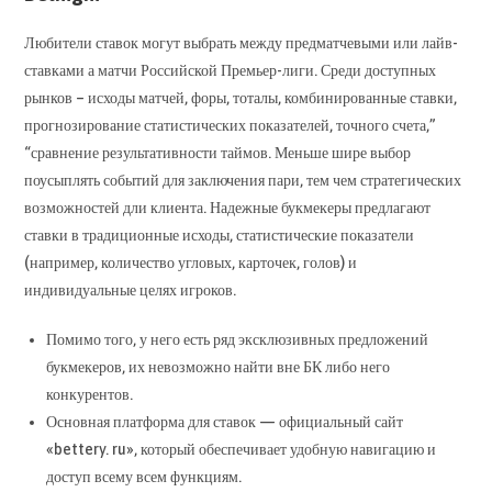
Любители ставок могут выбрать между предматчевыми или лайв-
ставками а матчи Российской Премьер-лиги. Среди доступных
рынков – исходы матчей, форы, тоталы, комбинированные ставки,
прогнозирование статистических показателей, точного счета,”
“сравнение результативности таймов. Меньше шире выбор
поусыплять событий для заключения пари, тем чем стратегических
возможностей дли клиента. Надежные букмекеры предлагают
ставки в традиционные исходы, статистические показатели
(например, количество угловых, карточек, голов) и
индивидуальные целях игроков.
Помимо того, у него есть ряд эксклюзивных предложений
букмекеров, их невозможно найти вне БК либо него
конкурентов.
Основная платформа для ставок — официальный сайт
«bettery. ru», который обеспечивает удобную навигацию и
доступ всему всем функциям.