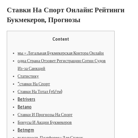
Ставки На Спорт Онлайн: Рейтинги
Букмекеров, Прогнозы
Content
мы – Легальная Букмекерская Контора Онлайн
одна Страна Отзовет Регистрацию Сотни Судов
Из-за Санкций
Статистику
“ставки На Спорт
Ставки На Тотал (тб/тм)
Betrivers
Betano
Ставки И Прогнозы На Спорт
Бонусы И Акции Букмекеров
Betmgm
выгодность Платформы Для Ставок