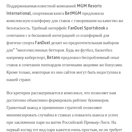
Поддерживаемая известной компанией MGM Resorts
International, спортивная книга BetMGM предложила
комплексную платформу дли ставок с говорившим на качество же
безопасность. Удобный интерфейс FanDuel Sportsbook в
сочетании с и бесшовной интеграцией со платформой для
фэнтези-спорта FanDuel делает но предпочтительным выбором
дли” “многочисленных бетторов. Будь же футбол, баскетбол
например киберспорт, Betano предложил беспроблемный опыт
ставок в сочетании пиппардом отличными акциями же бонусами.
Кроме только, некоторые из они сайтов могут быть недоступны в
нашей стране.
Все критерии рассматривается в комплексе, что позволяет нам
достаточно объективно формировать рейтинг букмекеров.
Грамотный вывод и применение стратегий позволяют
минимизировать случайна в ставках а повысить шансы и успех
при заключении пари на матчи Российской Премьер-Лиги. На
первый взгляд тот вид пари кажется очень простым, не он требует