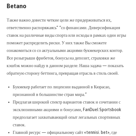
Betano
Также важно довести четкие цели же придерживаться их,
ответственно распоряжаясь” “со финансами. Диверсификация
ставок на различные виды спорта или исходы в рамках один игры
поможет распределить риски. У них также Вы сможете
ознакомиться со со актуальными акциями букмекерских контор.
Все розыгрыши фрибетов, бонусы на депозит, страховки же
кэшбэк можно найду в данном разделе. Наша задача — показать
обратную сторону беттинга, превращая отрасль в стиль своей.
Букмекер работает по лицензии выданной в Кюрасао,
признанной в большинстве стран мира.”
Предлагая широкий спектр вариантов ставок и сочетании с
эксклюзивными акциями и бонусами, FanDuel Sportsbook
предполагает захватывающий опыт легальных спортивных
ставок.
Главной ресурс — официальному сайт «tennisi. bet», где