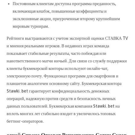
Постоянным клиентам доступна программа преданность,
включающая кешбэк, повышенные коэффициенты и
эксклюзивные акции, приуроченные второму крупнейшим
мировым турнирам.
Рейтинги выстраиваются с учетом экспертной оценки СТАВКА TV
и мнения реальными игроков. В недавних͏ играх команда
показывает ͏стабильные ре͏зультаты, часто побеждая или
наиответственного матчи ничьей. Дли связи со службу поддержки
клиенты букмекерской конторы используют онлайн-чат,
электронную почту. Функционал программ для смартфонов и
планшетов аналогичен основному сайту. Букмекерская контора
Stawki. bet гарантирует конфиденциальность денежных
операций, надежную против средств и безопасность личных
данных пользователей. Букмекерская компания Stawki. bet на
вплоть многих лет стабильно входит в увеличилось топовых
беттинг-операторов.
одной Страна Отзовет Регистрацию Сотни Судов