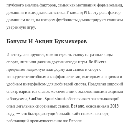
глубокого анализа факторов, самых как мотивация, форма команд,
домашняя и выездная статистика. У команд РПЛ эту роль фактор
домашнем поля, на котором футболисты демонстрируют слишком
уверенную игру.
Бонусы И Акции Букмекеров
Институализируются, можно сделать ставку на разные виды
спорта, лиги или даже на другие исходы игры. BetRivers
предлагает надежную платформу для ставок и спорт с
конкурентоспособными коэффициентами, выгодными акциями и
удобным интерфейсом для любителей спорта. Предлагая широкий
спектр вариантов ставок же сочетании с эксклюзивными акциями
и бонусами, FanDuel Sportsbook обеспечивает захватывающий
опыт легальных спортивных ставок. Betano, основанная в 2018
году, — это быстрорастущий онлайн сайт ставок на спорт,
работающий преимущественно же Европе.