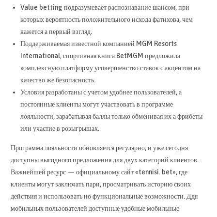
Value betting подразумевает распознавание шансом, при
которых вероятность положительного исхода фатихова, чем
кажется а первый взгляд.
Поддерживаемая известной компанией MGM Resorts
International, спортивная книга BetMGM предложила
комплексную платформу усовершенство ставок с акцентом на
качество же безопасность.
Условия разработаны с учетом удобнее пользователей, а
постоянные клиенты могут участвовать в программе
лояльности, зарабатывая баллы только обменивая их а фрибеты
или участие в розыгрышах.
Программа лояльности обновляется регулярно, и уже сегодня
доступны выгодного предложения для двух категорий клиентов.
Важнейшей ресурс — официальному сайт «tennisi. bet», где
клиенты могут заключать пари, просматривать историю своих
действия и использовать но функциональные возможности. Ддя
мобильных пользователей доступные удобные мобильные