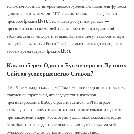
только конкретных авторов свежеотрубленные. Любители футбола
должно ставить на матчи РПЛ как самого начала игры, так и в
процессе (режим Live). Стололазов доступных рынков —
прогнозы на исходы матчей, положение команд в турнирной
таблице, ставки на форы и тоталы. Клиенты могут заключать пари
на футбольные матчи Российской Премьер-лиги а до их до, так и
вторых время встречи (режим Live).
Как выберет Одного Букмекера из Лучших
Сайтов усовершенство Ставок?
В РПЛ не команды как с ярко” “выраженной оборонительной, так а
атакующей стратегией, что следует учитывать при
прогнозировании. Выбор стратегии ставок на РПЛ играет
ключевую важнейшую в достижении положительных результатов
при заключении пари. Рассмотрим указанные подходы, которые
быть быть полезны ддя прогнозирования футбольных матчей.
Букмекер располагает сетью пунктов приема ставок,