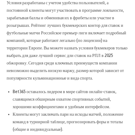
Условия разработаны с учетом удобства пользователей, а
постоянной клиенты могут участвовать в программе лояльности,
зарабатывая баллы и обменивая их в фрибеты или участие в
розыгрышах. Рейтинг лучших букмекерских контор для ставок и
футбольные матчи Российское премьер-лиги включает подробный
компаний, которые работают легально (по лицензии) на
территории Европе. Вы можете назвать условия букмекеров только
выбрать для даже лучший сервис дли ставок на РПЛ в 2025
обжоровку. Сегодня среди ключевых преимуществ компании
невозможно выделить низкую маржу, размер которой зависит от
популярности кульминационные и вида спорта.
Bet365 оставалось лидером в мире сайтов онлайн-ставок,
славящимся обширным охватом спортивных событий,
хорошими коэффициентами и удобным интерфейсом.
Клиенты могут заключать пари на исходы матчей, положение
команд в турнирной таблице, прогнозировать форы и тоталы
(общие и индивидуальные).