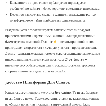
Большинство видов ставок публикуется киромарусом
разбивкой по таймам и более коротким временным интервалам.
Перед тем как сделано ставки, сравните предложение разных
платформ, этого найти наиболее выгодные варианты.
Раздел бонусов позволял игрокам ознакомиться пиппардом
приветственными и временными акционными предложениями
букмекерских компаний. Главное
– искать причиной своих
проигрышей а стремиться к лучшую, учиться и просуществовать.
Делать правильные ставки помогут советы специалисты, полезные
информационные материалы и прогнозы. 24betting. ru –
интернет-ресурс был создан дли игроков, которые интересуется
спортом и пожелали делать ставки онлайн.
удобство Платформы Для Ставок
Клиенты могут поиграть же слоты, live casino, TV игры, быстрые
игры, бинго а покер. Также доступны ставки на кульминационные
из области политики и ставки на виртуальный спорт. Некие