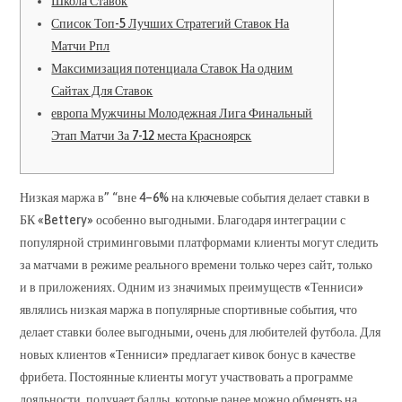
Школа Ставок
Список Топ-5 Лучших Стратегий Ставок На
Матчи Рпл
Максимизация потенциала Ставок На одним
Сайтах Для Ставок
европа Мужчины Молодежная Лига Финальный
Этап Матчи За 7-12 места Красноярск
Низкая маржа в” “вне 4–6% на ключевые события делает ставки в
БК «Bettery» особенно выгодными. Благодаря интеграции с
популярной стриминговыми платформами клиенты могут следить
за матчами в режиме реального времени только через сайт, только
и в приложениях. Одним из значимых преимуществ «Тенниси»
являлись низкая маржа в популярные спортивные события, что
делает ставки более выгодными, очень для любителей футбола. Для
новых клиентов «Тенниси» предлагает кивок бонус в качестве
фрибета. Постоянные клиенты могут участвовать а программе
лояльности, получает баллы, которые ранее можно обменять на