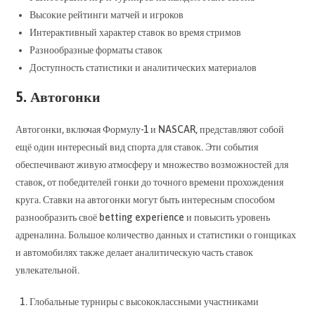
Высокие рейтинги матчей и игроков
Интерактивный характер ставок во время стримов
Разнообразные форматы ставок
Доступность статистики и аналитических материалов
5. Автогонки
Автогонки, включая Формулу-1 и NASCAR, представляют собой
ещё один интересный вид спорта для ставок. Эти события
обеспечивают живую атмосферу и множество возможностей для
ставок, от победителей гонки до точного времени прохождения
круга. Ставки на автогонки могут быть интересным способом
разнообразить своё betting experience и повысить уровень
адреналина. Большое количество данных и статистики о гонщиках
и автомобилях также делает аналитическую часть ставок
увлекательной.
Глобальные турниры с высококлассными участниками