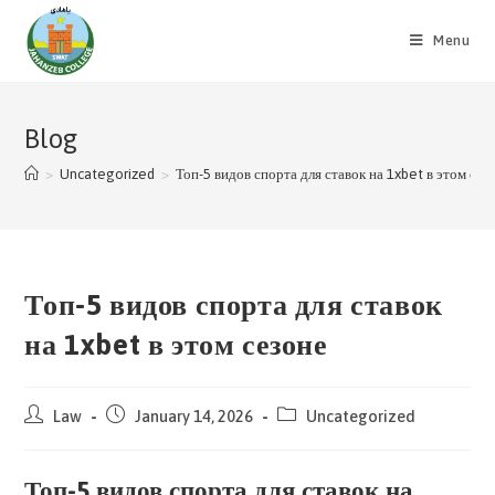
Skip
to
Menu
content
Blog
>
Uncategorized
>
Топ-5 видов спорта для ставок на 1xbet в этом сез
Топ-5 видов спорта для ставок
на 1xbet в этом сезоне
Post
Post
Post
Law
January 14, 2026
Uncategorized
author:
published:
category:
Топ-5 видов спорта для ставок на