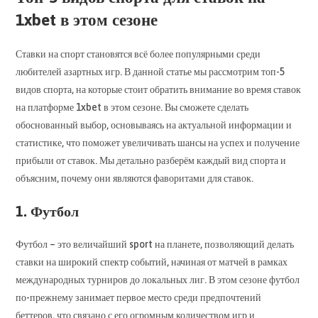
1xbet в этом сезоне
Ставки на спорт становятся всё более популярными среди
любителей азартных игр. В данной статье мы рассмотрим топ-5
видов спорта, на которые стоит обратить внимание во время ставок
на платформе 1xbet в этом сезоне. Вы сможете сделать
обоснованный выбор, основываясь на актуальной информации и
статистике, что поможет увеличивать шансы на успех и получение
прибыли от ставок. Мы детально разберём каждый вид спорта и
объясним, почему они являются фаворитами для ставок.
1. Футбол
Футбол – это величайший sport на планете, позволяющий делать
ставки на широкий спектр событий, начиная от матчей в рамках
международных турниров до локальных лиг. В этом сезоне футбол
по-прежнему занимает первое место среди предпочтений
беттеров, что связано с его огромным количеством игр и