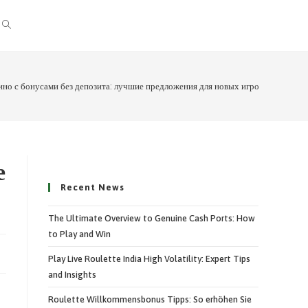
ино с бонусами без депозита: лучшие предложения для новых игроков
е
Recent News
The Ultimate Overview to Genuine Cash Ports: How
to Play and Win
Play Live Roulette India High Volatility: Expert Tips
and Insights
Roulette Willkommensbonus Tipps: So erhöhen Sie