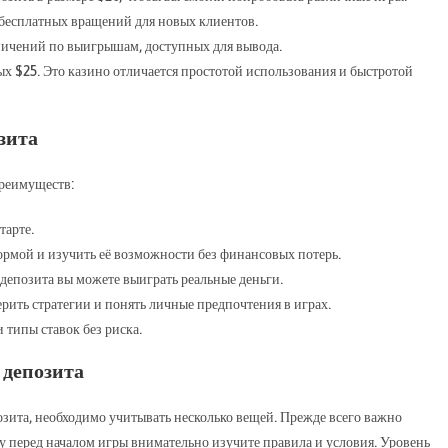
 бесплатных вращений для новых клиентов.
аничений по выигрышам, доступных для вывода.
х $25. Это казино отличается простотой использования и быстротой
зита
преимуществ:
тарте.
ормой и изучить её возможности без финансовых потерь.
депозита вы можете выиграть реальные деньги.
ить стратегии и понять личные предпочтения в играх.
 типы ставок без риска.
 депозита
зита, необходимо учитывать несколько вещей. Прежде всего важно
у перед началом игры внимательно изучите правила и условия. Уровень