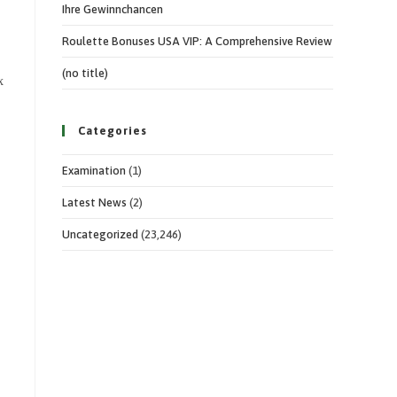
Ihre Gewinnchancen
Roulette Bonuses USA VIP: A Comprehensive Review
(no title)
х
Categories
Examination
(1)
Latest News
(2)
Uncategorized
(23,246)