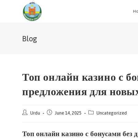
Skip
to
H
content
Blog
Топ онлайн казино с бо
предложения для новы
Post
Post
Post
Urdu
June 14, 2025
Uncategorized
author:
published:
category:
Топ онлайн казино с бонусами без 