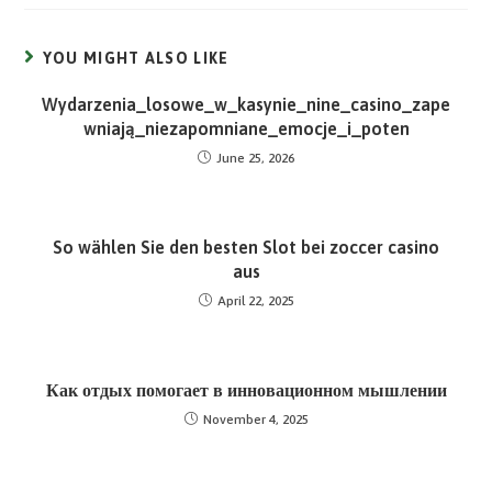
YOU MIGHT ALSO LIKE
Wydarzenia_losowe_w_kasynie_nine_casino_zape
wniają_niezapomniane_emocje_i_poten
June 25, 2026
So wählen Sie den besten Slot bei zoccer casino
aus
April 22, 2025
Как отдых помогает в инновационном мышлении
November 4, 2025