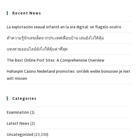
Recent News
La explotación sexual infantil en la era digital: un flagelo oculto
ทำความรู้จักเลขเด็ดจากประเทศเพื่อนบ้าน เล่นยังไงให้คุ้ม
แทงหวยออนไลน์ยังไงให้คุ้มค่าที่สุด
The Best Online Port Sites: A Comprehensive Overview
Hahaspin Casino Nederland promoties: ontdek welke bonussen je niet
wilt missen
Categories
Examination
(1)
Latest News
(2)
Uncategorized
(23,330)