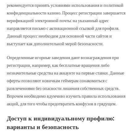
рекомендуется принять условиями использования и политикой
конфиденциальности казино. Процесс регистрации завершается
верификацией электронной почты: на указанный адрес
направляется письмо с активационной ссылкой для профиля.
Данный процесс необходим для основной части сайтов и
выступает как дополнительной мерой безопасности.
Определенные игорные заведения дают вознаграждения при
регистрации, например, как бесплатные вращения либо
незначительные средства на аккаунте на первые ставки. Данные
оферты позволяют новичкам геймерам ознакомиться с
развлечениями без опасности лишения собственных средств.
Впрочем необходимо вдумчиво изучить правила использования
акций, для того чтобы предотвратить конфузов в грядущем.
Доступ к индивидуальному профилю:
варианты и безопасность