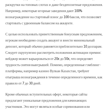
раскрутки на топовых слотах и даже бездепозитные предложения.
Например, некоторые игорные заведения дают 100%
вознаграждение на стартовый взнос до 100 баксов, что позволяет
стартовать с удвоенным балансом на аккаунте.
С целью использовать приветственным бонусным предложением,
игрокам необходимо создать аккаунт и внести минимальный
депозит, который обычно равняется приблизительно 10 долларам.
Следует скрупулезно рассмотреть положения активации премии:
вейджер может варьироваться от 20x до 50x, что определяет
трудность снятия выигрышей. Помимо, определенные гэмблинг-
платформы, например казино Вулкан Казахстан, требуют
отыгрыша вознаграждения в течение определенного времени, как
правило от 7 до 30 дней.
Кроме обычных вступительных оферт, некоторые сайты
предлагают уникальные предложения для начинающих
участников. Это могут являться особые соревнования или