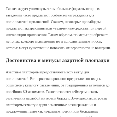
Также следует упомянуть, что мобильные форматы игорных
заведений часто предлагают особые вознаграждения для
пользователей приложений. Скажем, некоторые провайдеры
предлагают экстра спины или увеличенные средства при первой
инсталляции приложения. Таким образом, геймеры приобретают
не только комфорт применения, но и дополнительные плюсы,
которые могут существенно повысить их вероятности на выигрыш.
Достоинства и минусы азартной площадки
Азартные платформы предоставляют массу выгод для
пользователей. Во-перво-наперво, они предоставляют вход к
обширному каталогу развлечений, от традиционных автоматов до
новейших 3D-автоматов. Такое позволяет геймерам искать
развлечения на любой интерес и бюджет. Во-очередных, игровые
платформы зачастую дарят заманчивые вознаграждения и
предложения, такие как начальные премии или бесплатные