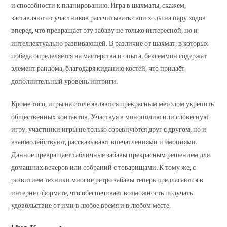
и способности к планированию. Игра в шахматы, скажем,
заставляют от участников рассчитывать свои ходы на пару ходов
вперед, что превращает эту забаву не только интересной, но и
интеллектуально развивающей. В различие от шахмат, в которых
победа определяется на мастерства и опыта, бекгеммон содержат
элемент рандома, благодаря киданию костей, что придаёт
дополнительный уровень интриги.
Кроме того, игры на столе являются прекрасным методом укрепить
общественных контактов. Участвуя в монополию или словесную
игру, участники игры не только соревнуются друг с другом, но и
взаимодействуют, рассказывают впечатлениями и эмоциями.
Данное превращает табличные забавы прекрасным решением для
домашних вечеров или собраний с товарищами. К тому же, с
развитием техники многие ретро забавы теперь предлагаются в
интернет-формате, что обеспечивает возможность получать
удовольствие от ими в любое время и в любом месте.