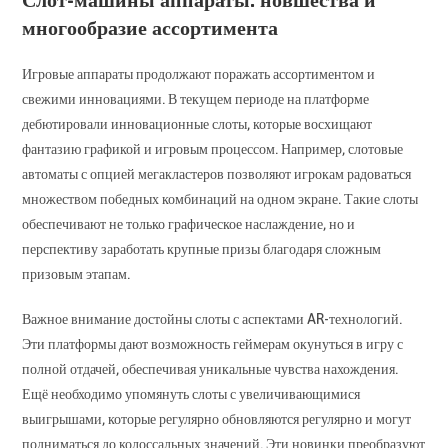
многообразие ассортимента
Игровые аппараты продолжают поражать ассортиментом и
свежими инновациями. В текущем периоде на платформе
дебютировали инновационные слоты, которые восхищают
фантазию графикой и игровым процессом. Например, слотовые
автоматы с опцией мегакластеров позволяют игрокам радоваться
множеством победных комбинаций на одном экране. Такие слоты
обеспечивают не только графическое наслаждение, но и
перспективу заработать крупные призы благодаря сложным
призовым этапам.
Важное внимание достойны слоты с аспектами AR-технологий.
Эти платформы дают возможность геймерам окунуться в игру с
полной отдачей, обеспечивая уникальные чувства нахождения.
Ещё необходимо упомянуть слоты с увеличивающимися
выигрышами, которые регулярно обновляются регулярно и могут
подниматься до колоссальных значений. Эти новинки преобразуют