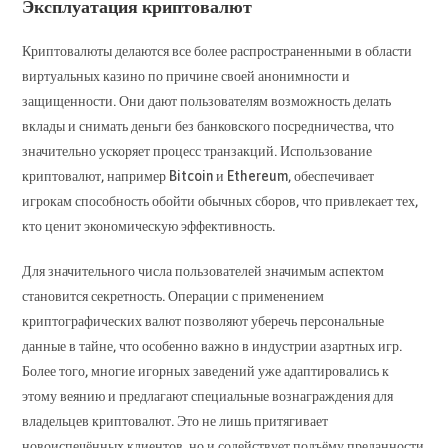
Эксплуатация криптовалют
Криптовалюты делаются все более распространенными в области
виртуальных казино по причине своей анонимности и
защищенности. Они дают пользователям возможность делать
вклады и снимать деньги без банковского посредничества, что
значительно ускоряет процесс транзакций. Использование
криптовалют, например Bitcoin и Ethereum, обеспечивает
игрокам способность обойти обычных сборов, что привлекает тех,
кто ценит экономическую эффективность.
Для значительного числа пользователей значимым аспектом
становится секретность. Операции с применением
криптографических валют позволяют уберечь персональные
данные в тайне, что особенно важно в индустрии азартных игр.
Более того, многие игорных заведений уже адаптировались к
этому веянию и предлагают специальные вознаграждения для
владельцев криптовалют. Это не лишь притягивает
новоиспечённых клиентов, но и содействует подъёму преданности