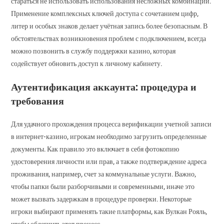
стараться не использовать использования несложных комбинаций.
Применение комплексных ключей доступа с сочетанием цифр,
литер и особых знаков делает учётная запись более безопасным. В
обстоятельствах возникновения проблем с подключением, всегда
можно позвонить в службу поддержки казино, которая
содействует обновить доступ к личному кабинету.
Аутентификация аккаунта: процедура и
требования
Для удачного прохождения процесса верификации учетной записи
в интернет-казино, игрокам необходимо загрузить определенные
документы. Как правило это включает в себя фотокопию
удостоверения личности или прав, а также подтверждение адреса
проживания, например, счет за коммунальные услуги. Важно,
чтобы папки были разборчивыми и современными, иначе это
может вызвать задержкам в процедуре проверки. Некоторые
игроки выбирают применять такие платформы, как Вулкан Рояль,