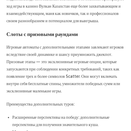
ход игры в казино Вулкан Казахстан еще более захватывающим и
взаимодействующим, маня как новичков, так и профессионалов
своим разнообразием и потенциалом для выигрыша.
Слоты с призовыми раундами
Игровые автоматы с дополнительными этапами завлекают игроков
вследствие своей динамике и шансу приумножить джекпот.
Призовые этапы — это эксклюзивные игровые опции, которые
запускаются при соблюдении конкретных требований, таких как
появление трех и более символов Scatter. Они могут включать
внутри себя бесплатные спины, умножители победных сумм или
эксклюзивные маленькие игры.
Преимущества дополнительных туров:
Расширенные перспективы на победу: дополнительные
перспективы для получения значительного куша.