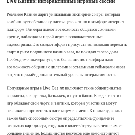
Live Казино: интерактивные игровые сессии
Реальное Казино дарит уникальный экспириенс игры, который
комбинирует обстановку настоящего казино и комфорт интернет-
платформ. Геймеры имеют возможность общаться с живыми
крупье, наблюдая за игрой через высококачественные
видеостримы. Это создает эффект присутствия, позволяя пережить
азарт и ритм подлинного казино зала, не покидая своего дома.
Необходимо подчеркнуть, что большинство платформ дают
возможность общения с дилерами и остальными геймерами через
чат, что придаёт дополнительный уровень интерактивности.
Популярные игры в Live Casino включают такие общепринятые
варианты, как рулетка, блэкджек, и пунто банко. Каждая из этих
игр обладает свои черты и тактики, которые участники могут
осваивать и применять в настоящем времени. К примеру, в очко
важно быть способным быстро определяться на фундаменте
открытых карт дилера, тогда как в колесе фортуны везение имеет
большее значение. Большинство ресурсов ещё демонстрируют