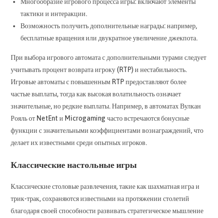
Многообразие игрового процесса игры: включают элементы
тактики и интеракции.
Возможность получить дополнительные награды: например,
бесплатные вращения или двукратное увеличение джекпота.
При выбора игрового автомата с дополнительными турами следует
учитывать процент возврата игроку (RTP) и нестабильность.
Игровые автоматы с повышенным RTP предоставляют более
частые выплаты, тогда как высокая волатильность означает
значительные, но редкие выплаты. Например, в автоматах Вулкан
Рояль от NetEnt и Microgaming часто встречаются бонусные
функции с значительными коэффициентами вознаграждений, что
делает их известными среди опытных игроков.
Классические настольные игры
Классические столовые развлечения, такие как шахматная игра и
трик-трак, сохраняются известными на протяжении столетий
благодаря своей способности развивать стратегическое мышление