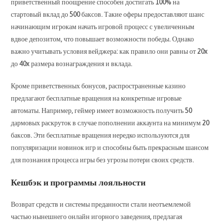
приветственный поощрение способен достигать 100% на
стартовый вклад до 500 баксов. Такие оферы предоставляют шанс
начинающим игрокам начать игровой процесс с увеличенным
вдвое депозитом, что повышает возможности победы. Однако
важно учитывать условия вейджера: как правило они равны от 20x
до 40x размера вознаграждения и вклада.
Кроме приветственных бонусов, распространенные казино
предлагают бесплатные вращения на конкретные игровые
автоматы. Например, геймер имеет возможность получить 50
дармовых раскруток в случае пополнении аккаунта на минимум 20
баксов. Эти бесплатные вращения нередко используются для
популяризации новинок игр и способны быть прекрасным шансом
для познания процесса игры без угрозы потери своих средств.
Кешбэк и программы лояльности
Возврат средств и системы преданности стали неотъемлемой
частью нынешнего онлайн игорного заведения, предлагая