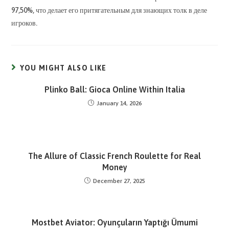
97,50%, что делает его притягательным для знающих толк в деле
игроков.
YOU MIGHT ALSO LIKE
Plinko Ball: Gioca Online Within Italia
January 14, 2026
The Allure of Classic French Roulette for Real
Money
December 27, 2025
Mostbet Aviator: Oyunçuların Yaptığı Ümumi