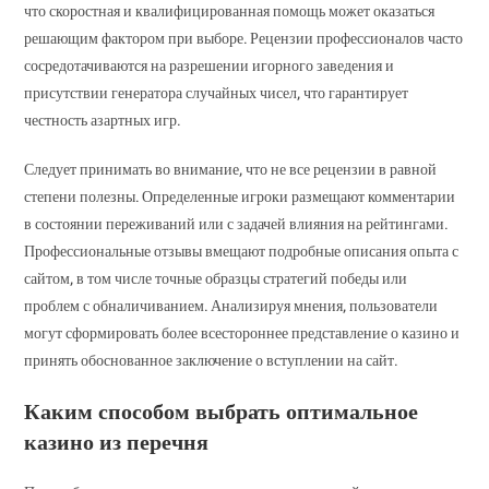
что скоростная и квалифицированная помощь может оказаться
решающим фактором при выборе. Рецензии профессионалов часто
сосредотачиваются на разрешении игорного заведения и
присутствии генератора случайных чисел, что гарантирует
честность азартных игр.
Следует принимать во внимание, что не все рецензии в равной
степени полезны. Определенные игроки размещают комментарии
в состоянии переживаний или с задачей влияния на рейтингами.
Профессиональные отзывы вмещают подробные описания опыта с
сайтом, в том числе точные образцы стратегий победы или
проблем с обналичиванием. Анализируя мнения, пользователи
могут сформировать более всестороннее представление о казино и
принять обоснованное заключение о вступлении на сайт.
Каким способом выбрать оптимальное
казино из перечня