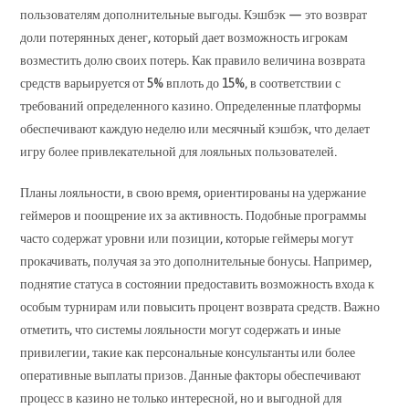
пользователям дополнительные выгоды. Кэшбэк — это возврат
доли потерянных денег, который дает возможность игрокам
возместить долю своих потерь. Как правило величина возврата
средств варьируется от 5% вплоть до 15%, в соответствии с
требований определенного казино. Определенные платформы
обеспечивают каждую неделю или месячный кэшбэк, что делает
игру более привлекательной для лояльных пользователей.
Планы лояльности, в свою время, ориентированы на удержание
геймеров и поощрение их за активность. Подобные программы
часто содержат уровни или позиции, которые геймеры могут
прокачивать, получая за это дополнительные бонусы. Например,
поднятие статуса в состоянии предоставить возможность входа к
особым турнирам или повысить процент возврата средств. Важно
отметить, что системы лояльности могут содержать и иные
привилегии, такие как персональные консультанты или более
оперативные выплаты призов. Данные факторы обеспечивают
процесс в казино не только интересной, но и выгодной для