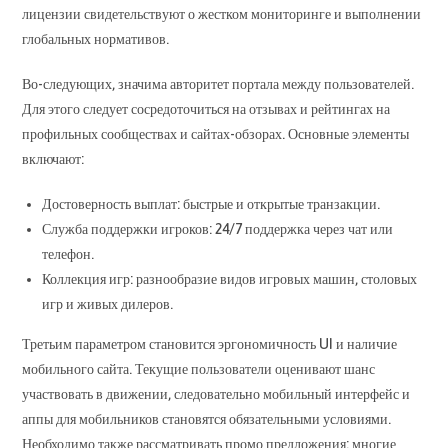
лицензии свидетельствуют о жестком мониторинге и выполнении
глобальных нормативов.
Во-следующих, значима авторитет портала между пользователей.
Для этого следует сосредоточиться на отзывах и рейтингах на
профильных сообществах и сайтах-обзорах. Основные элементы
включают:
Достоверность выплат: быстрые и открытые транзакции.
Служба поддержки игроков: 24/7 поддержка через чат или
телефон.
Коллекция игр: разнообразие видов игровых машин, столовых
игр и живых дилеров.
Третьим параметром становится эргономичность UI и наличие
мобильного сайта. Текущие пользователи оценивают шанс
участвовать в движении, следовательно мобильный интерфейс и
аппы для мобильников становятся обязательными условиями.
Необходимо также рассматривать промо предложения: многие