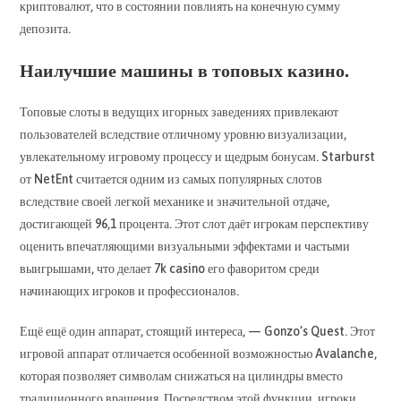
криптовалют, что в состоянии повлиять на конечную сумму
депозита.
Наилучшие машины в топовых казино.
Топовые слоты в ведущих игорных заведениях привлекают
пользователей вследствие отличному уровню визуализации,
увлекательному игровому процессу и щедрым бонусам. Starburst
от NetEnt считается одним из самых популярных слотов
вследствие своей легкой механике и значительной отдаче,
достигающей 96,1 процента. Этот слот даёт игрокам перспективу
оценить впечатляющими визуальными эффектами и частыми
выигрышами, что делает 7k casino его фаворитом среди
начинающих игроков и профессионалов.
Ещё ещё один аппарат, стоящий интереса, — Gonzo’s Quest. Этот
игровой аппарат отличается особенной возможностью Avalanche,
которая позволяет символам снижаться на цилиндры вместо
традиционного вращения. Посредством этой функции, игроки