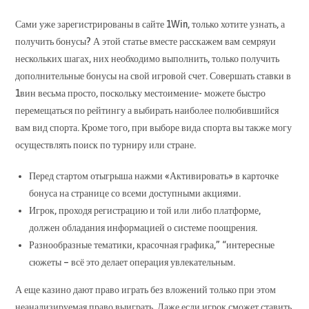
Сами уже зарегистрированы в сайте 1Win, только хотите узнать, а
получить бонусы? А этой статье вместе расскажем вам семряуи
нескольких шагах, них необходимо выполнить, только получить
дополнительные бонусы на свой игровой счет. Совершать ставки в
1вин весьма просто, поскольку местоимение- можете быстро
перемещаться по рейтингу а выбирать наиболее полюбившийся
вам вид спорта. Кроме того, при выборе вида спорта вы также могу
осуществлять поиск по турниру или стране.
Перед стартом отыгрыша нажми «Активировать» в карточке
бонуса на странице со всеми доступными акциями.
Игрок, проходя регистрацию и той или либо платформе,
должен обладания информацией о системе поощрения.
Разнообразные тематики, красочная графика,” “интересные
сюжеты – всё это делает операция увлекательным.
А еще казино дают право играть без вложений только при этом
неанализируемая право выиграть. Даже если игрок сможет ставить