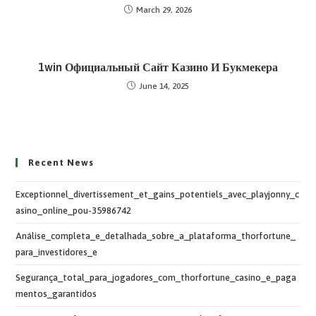
March 29, 2026
1win Официальный Сайт Казино И Букмекера
June 14, 2025
Recent News
Exceptionnel_divertissement_et_gains_potentiels_avec_playjonny_c
asino_online_pou-35986742
Análise_completa_e_detalhada_sobre_a_plataforma_thorfortune_
para_investidores_e
Segurança_total_para_jogadores_com_thorfortune_casino_e_paga
mentos_garantidos