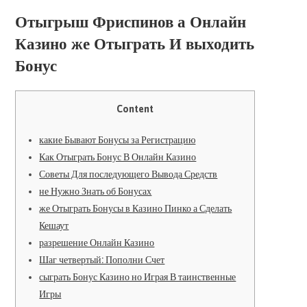
Отыгрыш Фриспинов а Онлайн
Казино же Отыграть И выходить
Бонус
Content
какие Бывают Бонусы за Регистрацию
Как Отыграть Бонус В Онлайн Казино
Советы Для последующего Вывода Средств
не Нужно Знать об Бонусах
же Отыграть Бонусы в Казино Пинко а Сделать
Кешаут
разрешение Онлайн Казино
Шаг четвертый: Пополни Счет
сыграть Бонус Казино но Играя В таинственные
Игры