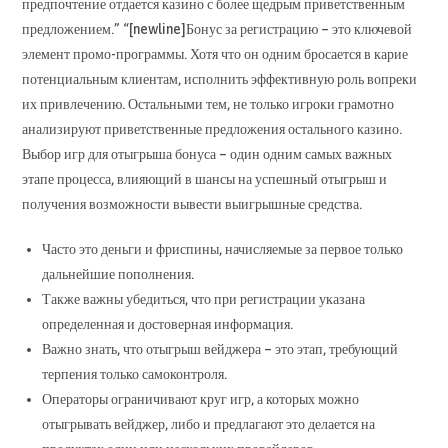
предпочтение отдается казино с более щедрым приветственным
предложением.” “[newline]Бонус за регистрацию – это ключевой
элемент промо-программы. Хотя что он одним бросается в карие
потенциальным клиентам, исполнить эффективную роль вопреки
их привлечению. Остальными тем, не только игроки грамотно
анализируют приветственные предложения остального казино.
Выбор игр для отыгрыша бонуса – один одним самых важных
этапе процесса, влияющий в шансы на успешный отыгрыш и
получения возможности вывести выигрышные средства.
Часто это деньги и фриспины, начисляемые за первое только
дальнейшие пополнения.
Также важны убедиться, что при регистрации указана
определенная и достоверная информация.
Важно знать, что отыгрыш вейджера – это этап, требующий
терпения только самоконтроля.
Операторы ограничивают круг игр, а которых можно
отыгрывать вейджер, либо и предлагают это делается на