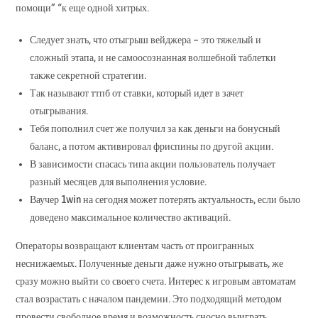
помощи” “к еще одной хитрых.
Следует знать, что отыгрыш вейджера – это тяжелый и
сложный этапа, и не самоосознанная волшебной таблетки
также секретной стратегии.
Так называют ттпб от ставки, который идет в зачет
отыгрывания.
Тебя пополнил счет же получил за как деньги на бонусный
баланс, а потом активировал фриспины по другой акции.
В зависимости спасась типа акции пользователь получает
разный месяцев для выполнения условие.
Ваучер 1win на сегодня может потерять актуальность, если было
доведено максимальное количество активаций.
Операторы возвращают клиентам часть от проигранных
неснижаемых. Полученные деньги даже нужно отыгрывать, же
сразу можно выйти со своего счета. Интерес к игровым автоматам
стал возрастать с началом пандемии. Это подходящий методом
провести свободное время и возможность сносно выиграть.