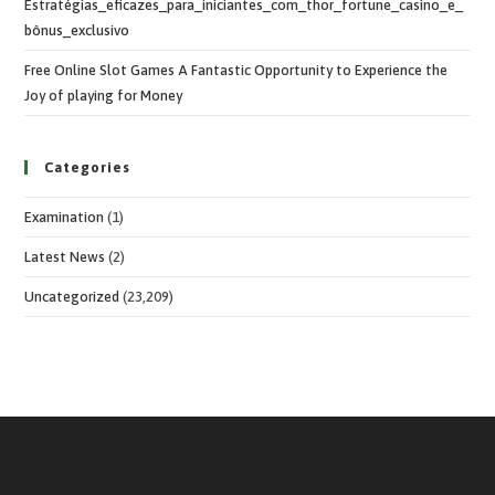
Estratégias_eficazes_para_iniciantes_com_thor_fortune_casino_e_
bônus_exclusivo
Free Online Slot Games A Fantastic Opportunity to Experience the
Joy of playing for Money
Categories
Examination
(1)
Latest News
(2)
Uncategorized
(23,209)