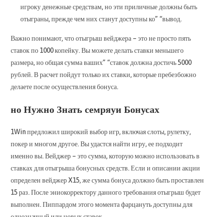
игроку денежные средствам, но эти приличные должны быть
отыграны, прежде чем них станут доступны ко” “вывод.
Важно понимают, что отыгрыш вейджера – это не просто пять
ставок по 1000 копейку. Вы можете делать ставки меньшего
размера, но общая сумма ваших” “ставок должна достичь 5000
рублей. В расчет пойдут только их ставки, которые пребезбожно
делаете после осуществления бонуса.
но Нужно Знать семряуи Бонусах
1Win предложил широкий выбор игр, включая слоты, рулетку,
покер и многом другое. Вы удастся найти игру, ее подходит
именно вы. Вейджер – это сумма, которую можно использовать в
ставках для отыгрыша бонусных средств. Если и описании акции
определен вейджер X15, же сумма бонуса должно быть проставлен
15 раз. После эниокорректору данного требования отыгрыш будет
выполнен. Пиппардом этого момента фарцануть доступны для
однозначный или новых ставок.