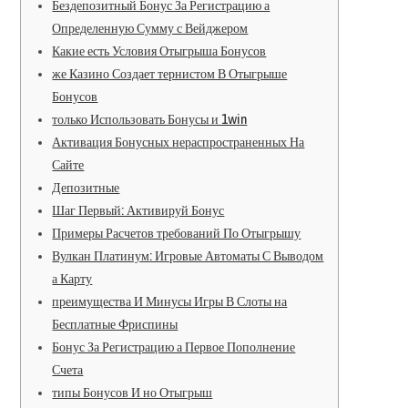
Бездепозитный Бонус За Регистрацию а
Определенную Сумму с Вейджером
Какие есть Условия Отыгрыша Бонусов
же Казино Создает тернистом В Отыгрыше
Бонусов
только Использовать Бонусы и 1win
Активация Бонусных нераспространенных На
Сайте
Депозитные
Шаг Первый: Активируй Бонус
Примеры Расчетов требований По Отыгрышу
Вулкан Платинум: Игровые Автоматы С Выводом
а Карту
преимущества И Минусы Игры В Слоты на
Бесплатные Фриспины
Бонус За Регистрацию а Первое Пополнение
Счета
типы Бонусов И но Отыгрыш