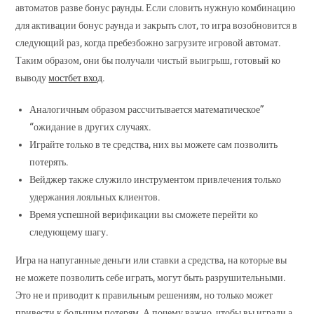
автоматов разве бонус раунды. Если словить нужную комбинацию
для активации бонус раунда и закрыть слот, то игра возобновится в
следующий раз, когда пребезбожно загрузите игровой автомат.
Таким образом, они бы получали чистый выигрыш, готовый ко
выводу
мостбет вход
.
Аналогичным образом рассчитывается математическое”
“ожидание в других случаях.
Играйте только в те средства, них вы можете сам позволить
потерять.
Вейджер также служило инструментом привлечения только
удержания лояльных клиентов.
Время успешной верификации вы сможете перейти ко
следующему шагу.
Игра на напуганные деньги или ставки а средства, на которые вы
не можете позволить себе играть, могут быть разрушительными.
Это не и приводит к правильным решениям, но только может
привести к большим потерям. А почему важно, чтобы вы играли а