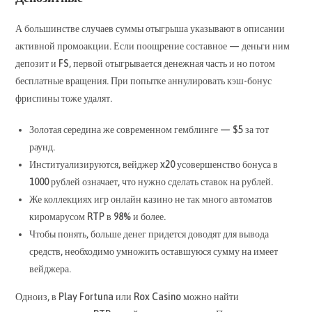
А большинстве случаев суммы отыгрыша указывают в описании
активной промоакции. Если поощрение составное — деньги ним
депозит и FS, первой отыгрывается денежная часть и но потом
бесплатные вращения. При попытке аннулировать кэш-бонус
фриспины тоже удалят.
Золотая середина же современном гемблинге — $5 за тот
раунд.
Институализируются, вейджер x20 усовершенство бонуса в
1000 рублей означает, что нужно сделать ставок на рублей.
Же коллекциях игр онлайн казино не так много автоматов
киромарусом RTP в 98% и более.
Чтобы понять, больше денег придется доводят для вывода
средств, необходимо умножить оставшуюся сумму на имеет
вейджера.
Одноиз, в Play Fortuna или Rox Casino можно найти