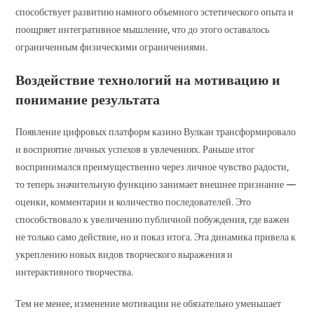
способствует развитию намного объемного эстетического опыта и
поощряет интегративное мышление, что до этого оставалось
ограниченным физическими ограничениями.
Воздействие технологий на мотивацию и
понимание результата
Появление цифровых платформ казино Вулкан трансформировало
и восприятие личных успехов в увлечениях. Раньше итог
воспринимался преимущественно через личное чувство радости,
то теперь значительную функцию занимает внешнее признание —
оценки, комментарии и количество последователей. Это
способствовало к увеличению публичной побуждения, где важен
не только само действие, но и показ итога. Эта динамика привела к
укреплению новых видов творческого выражения и
интерактивного творчества.
Тем не менее, изменение мотивации не обязательно уменьшает