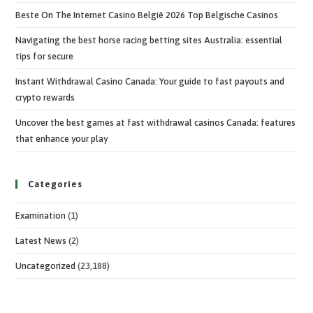
Beste On The Internet Casino België 2026 Top Belgische Casinos
Navigating the best horse racing betting sites Australia: essential
tips for secure
Instant Withdrawal Casino Canada: Your guide to fast payouts and
crypto rewards
Uncover the best games at fast withdrawal casinos Canada: features
that enhance your play
Categories
Examination
(1)
Latest News
(2)
Uncategorized
(23,188)