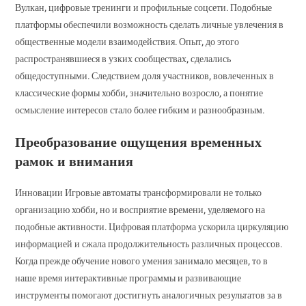
Вулкан, цифровые тренинги и профильные соцсети. Подобные
платформы обеспечили возможность сделать личные увлечения в
общественные модели взаимодействия. Опыт, до этого
распространявшиеся в узких сообществах, сделались
общедоступными. Следствием доля участников, вовлеченных в
классические формы хобби, значительно возросло, а понятие
осмысление интересов стало более гибким и разнообразным.
Преобразование ощущения временных
рамок и внимания
Инновации Игровые автоматы трансформировали не только
организацию хобби, но и восприятие времени, уделяемого на
подобные активности. Цифровая платформа ускорила циркуляцию
информацией и сжала продолжительность различных процессов.
Когда прежде обучение нового умения занимало месяцев, то в
наше время интерактивные программы и развивающие
инструменты помогают достигнуть аналогичных результатов за в