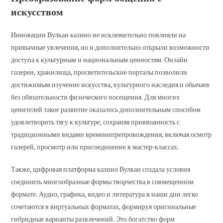
искусством
Инновации Вулкан казино не исключительно повлияли на
привычные увлечения, но и дополнительно открыли возможности
доступа к культурным и национальным ценностям. Онлайн
галереи, хранилища, просветительские порталы позволили
достижимым изучение искусства, культурного наследия и обычаев
без обязательности физического посещения. Для многих
ценителей такое развитие оказалось дополнительным способом
удовлетворить тягу к культуре, сохраняя привязанность с
традиционными видами временипрепровождения, включая осмотр
галерей, просмотр или присоединение в мастер-классах.
Также, цифровая платформа казино Вулкан создала условия
соединить многообразные формы творчества в совмещенном
формате. Аудио, графика, видео и литература в наши дни легко
сочетаются в виртуальных форматах, формируя оригинальные
гибридные варианты развлечений. Это богатство форм