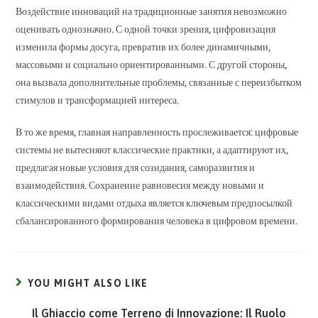
Воздействие инноваций на традиционные занятия невозможно
оценивать однозначно. С одной точки зрения, цифровизация
изменила формы досуга, превратив их более динамичными,
массовыми и социально ориентированными. С другой стороны,
она вызвала дополнительные проблемы, связанные с переизбытком
стимулов и трансформацией интереса.
В то же время, главная направленность прослеживается: цифровые
системы не вытесняют классические практики, а адаптируют их,
предлагая новые условия для созидания, саморазвития и
взаимодействия. Сохранение равновесия между новыми и
классическими видами отдыха является ключевым предпосылкой
сбалансированного формирования человека в цифровом времени.
YOU MIGHT ALSO LIKE
Il Ghiaccio come Terreno di Innovazione: Il Ruolo