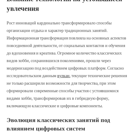
увлечения
Рост инноваций кардинально трансформировало способы
организации отдыха и характер традиционных занятий.
Информационная трансформация повлияла на основных аспектов
повседневной деятельности, от социальных контактов и обучения
до вдохновения и креатива. Огромное количество классических
видов хобби, сохранившихся поколениями, прошли через
модернизацию под воздействием цифровых платформ. Согласно
исследовательским данным
вулкан
, текущие технические решения
не только расширили возможности для творчества, при этом
сформировали современные способы участия с устоявшимися
видами хобби, трансформировав их в гибридную форму,
включающую классические и цифровые компоненты.
Эволюция классических занятий под
влиянием цифровых систем