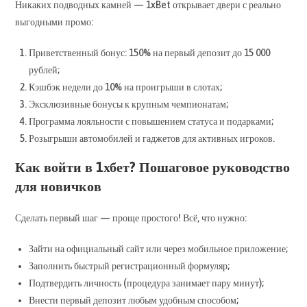
Никаких подводных камней — 1xBet открывает двери с реально
выгодными промо:
Приветственный бонус: 150% на первый депозит до 15 000
рублей;
Кэшбэк недели до 10% на проигрыши в слотах;
Эксклюзивные бонусы к крупным чемпионатам;
Программа лояльности с повышением статуса и подарками;
Розыгрыши автомобилей и гаджетов для активных игроков.
Как войти в 1хбет? Пошаговое руководство
для новичков
Сделать первый шаг — проще простого! Всё, что нужно:
Зайти на официальный сайт или через мобильное приложение;
Заполнить быстрый регистрационный формуляр;
Подтвердить личность (процедура занимает пару минут);
Внести первый депозит любым удобным способом;