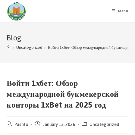
Skip
to
Menu
content
Blog
>
Uncategorized
>
Войти 1хбет: Обзор международной букмекерской 
Войти 1хбет: Обзор
международной букмекерской
конторы 1xBet на 2025 год
Post
Post
Post
Pashto
January 13, 2026
Uncategorized
author:
published:
category: