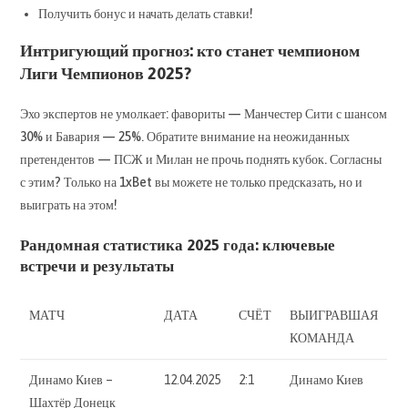
Получить бонус и начать делать ставки!
Интригующий прогноз: кто станет чемпионом
Лиги Чемпионов 2025?
Эхо экспертов не умолкает: фавориты — Манчестер Сити с шансом
30% и Бавария — 25%. Обратите внимание на неожиданных
претендентов — ПСЖ и Милан не прочь поднять кубок. Согласны
с этим? Только на 1xBet вы можете не только предсказать, но и
выиграть на этом!
Рандомная статистика 2025 года: ключевые
встречи и результаты
МАТЧ
ДАТА
СЧЁТ
ВЫИГРАВШАЯ
КОМАНДА
Динамо Киев –
12.04.2025
2:1
Динамо Киев
Шахтёр Донецк