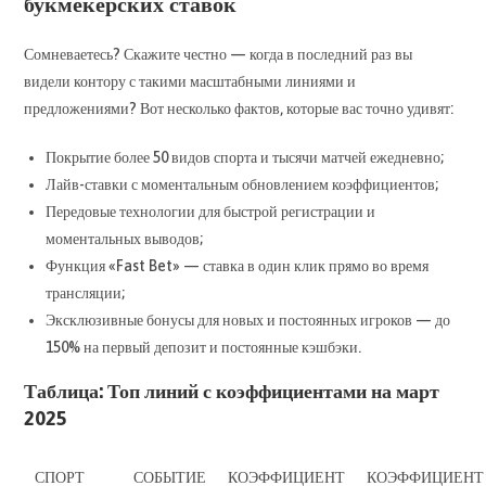
букмекерских ставок
Сомневаетесь? Скажите честно — когда в последний раз вы
видели контору с такими масштабными линиями и
предложениями? Вот несколько фактов, которые вас точно удивят:
Покрытие более 50 видов спорта и тысячи матчей ежедневно;
Лайв-ставки с моментальным обновлением коэффициентов;
Передовые технологии для быстрой регистрации и
моментальных выводов;
Функция «Fast Bet» — ставка в один клик прямо во время
трансляции;
Эксклюзивные бонусы для новых и постоянных игроков — до
150% на первый депозит и постоянные кэшбэки.
Таблица: Топ линий с коэффициентами на март
2025
СПОРТ
СОБЫТИЕ
КОЭФФИЦИЕНТ
КОЭФФИЦИЕНТ