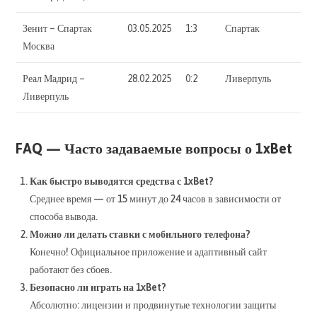
Зенит – Спартак
03.05.2025
1:3
Спартак
Москва
Реал Мадрид –
28.02.2025
0:2
Ливерпуль
Ливерпуль
FAQ — Часто задаваемые вопросы о 1xBet
Как быстро выводятся средства с 1xBet?
Среднее время — от 15 минут до 24 часов в зависимости от
способа вывода.
Можно ли делать ставки с мобильного телефона?
Конечно! Официальное приложение и адаптивный сайт
работают без сбоев.
Безопасно ли играть на 1xBet?
Абсолютно: лицензии и продвинутые технологии защиты