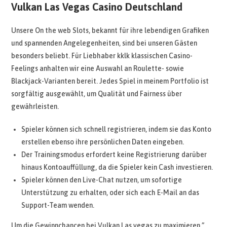
Vulkan Las Vegas Casino Deutschland
Unsere On the web Slots, bekannt für ihre lebendigen Grafiken
und spannenden Angelegenheiten, sind bei unseren Gästen
besonders beliebt. Für Liebhaber kklk klassischen Casino-
Feelings anhalten wir eine Auswahl an Roulette- sowie
Blackjack-Varianten bereit. Jedes Spiel in meinem Portfolio ist
sorgfältig ausgewählt, um Qualität und Fairness über
gewährleisten.
Spieler können sich schnell registrieren, indem sie das Konto
erstellen ebenso ihre persönlichen Daten eingeben.
Der Trainingsmodus erfordert keine Registrierung darüber
hinaus Kontoauffüllung, da die Spieler kein Cash investieren.
Spieler können den Live-Chat nutzen, um sofortige
Unterstützung zu erhalten, oder sich each E-Mail an das
Support-Team wenden.
Um die Gewinnchancen bei Vulkan Las vegas zu maximieren,”