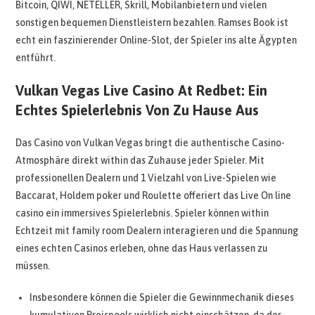
Bitcoin, QIWI, NETELLER, Skrill, Mobilanbietern und vielen
sonstigen bequemen Dienstleistern bezahlen. Ramses Book ist
echt ein faszinierender Online-Slot, der Spieler ins alte Ägypten
entführt.
Vulkan Vegas Live Casino At Redbet: Ein
Echtes Spielerlebnis Von Zu Hause Aus
Das Casino von Vulkan Vegas bringt die authentische Casino-
Atmosphäre direkt within das Zuhause jeder Spieler. Mit
professionellen Dealern und 1 Vielzahl von Live-Spielen wie
Baccarat, Holdem poker und Roulette offeriert das Live On line
casino ein immersives Spielerlebnis. Spieler können within
Echtzeit mit family room Dealern interagieren und die Spannung
eines echten Casinos erleben, ohne das Haus verlassen zu
müssen.
Insbesondere können die Spieler die Gewinnmechanik dieses