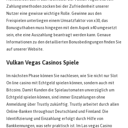
Zahlungsmethoden zocken bei der Zufriedenheit unserer
Nutzer eine gewisse wichtige Rolle. Gewinne aus den
Freispielen unterliegen einem Umsatzfaktor von x30, das
Bonusguthaben muss hingegen mit dem Aspek x40 umgesetzt
sein, ehe eine Auszahlung beantragt werden kann. Genaue
Informationen zu den detaillierten Bonusbedingungen finden Sie
auf unserer Website.
Vulkan Vegas Casinos Spiele
Im nächsten Phase können Sie nachlesen, wie Sie nicht nur Slot
On line casino mit Echtgeld spielen können, sondern auch mit
Bitcoins. Damit Kunden die Spielautomaten unverzüglich um
Echtgeld spielen können, sind immer Einzahlungen ohne
Anmeldung über Trustly zukünftig. Trustly arbeitet durch allen
Online-Banken throughout Deutschland und Finnland. Die
Identifizierung und Einzahlung erfolgt durch Hilfe von
Bankkennungen, was sehr praktisch ist. Im Las vegas Casino