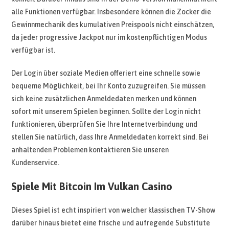
alle Funktionen verfügbar. Insbesondere können die Zocker die
Gewinnmechanik des kumulativen Preispools nicht einschätzen,
da jeder progressive Jackpot nur im kostenpflichtigen Modus
verfügbar ist.
Der Login über soziale Medien offeriert eine schnelle sowie
bequeme Möglichkeit, bei Ihr Konto zuzugreifen. Sie müssen
sich keine zusätzlichen Anmeldedaten merken und können
sofort mit unserem Spielen beginnen. Sollte der Login nicht
funktionieren, überprüfen Sie Ihre Internetverbindung und
stellen Sie natürlich, dass Ihre Anmeldedaten korrekt sind. Bei
anhaltenden Problemen kontaktieren Sie unseren
Kundenservice.
Spiele Mit Bitcoin Im Vulkan Casino
Dieses Spiel ist echt inspiriert von welcher klassischen TV-Show
darüber hinaus bietet eine frische und aufregende Substitute