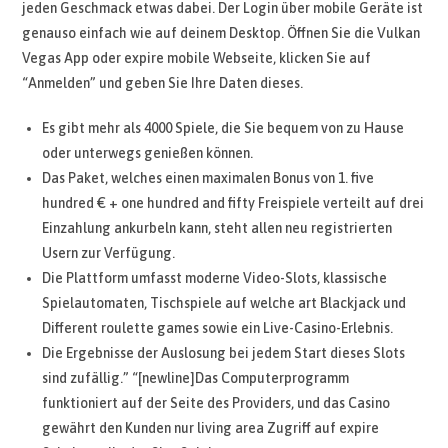
jeden Geschmack etwas dabei. Der Login über mobile Geräte ist
genauso einfach wie auf deinem Desktop. Öffnen Sie die Vulkan
Vegas App oder expire mobile Webseite, klicken Sie auf
“Anmelden” und geben Sie Ihre Daten dieses.
Es gibt mehr als 4000 Spiele, die Sie bequem von zu Hause
oder unterwegs genießen können.
Das Paket, welches einen maximalen Bonus von 1. five
hundred € + one hundred and fifty Freispiele verteilt auf drei
Einzahlung ankurbeln kann, steht allen neu registrierten
Usern zur Verfügung.
Die Plattform umfasst moderne Video-Slots, klassische
Spielautomaten, Tischspiele auf welche art Blackjack und
Different roulette games sowie ein Live-Casino-Erlebnis.
Die Ergebnisse der Auslosung bei jedem Start dieses Slots
sind zufällig.” “[newline]Das Computerprogramm
funktioniert auf der Seite des Providers, und das Casino
gewährt den Kunden nur living area Zugriff auf expire