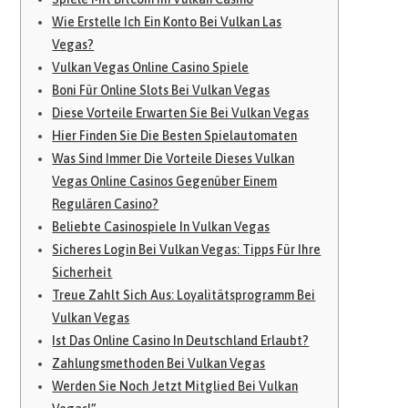
Wie Erstelle Ich Ein Konto Bei Vulkan Las
Vegas?
Vulkan Vegas Online Casino Spiele
Boni Für Online Slots Bei Vulkan Vegas
Diese Vorteile Erwarten Sie Bei Vulkan Vegas
Hier Finden Sie Die Besten Spielautomaten
Was Sind Immer Die Vorteile Dieses Vulkan
Vegas Online Casinos Gegenüber Einem
Regulären Casino?
Beliebte Casinospiele In Vulkan Vegas
Sicheres Login Bei Vulkan Vegas: Tipps Für Ihre
Sicherheit
Treue Zahlt Sich Aus: Loyalitätsprogramm Bei
Vulkan Vegas
Ist Das Online Casino In Deutschland Erlaubt?
Zahlungsmethoden Bei Vulkan Vegas
Werden Sie Noch Jetzt Mitglied Bei Vulkan