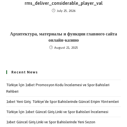
rms_deliver_considerable_player_val
July 25, 2026
Архитектура, материалы и функции главного сайта
онлайн-казино
August 21, 2025
Recent News
Türkiye İçin 1xBet Promosyon Kodu İncelemesi ve Spor Bahisleri
Rehberi
1xbet Yeni Giriş: Türkiye’de Spor Bahislerinde Güncel Erişim Yöntemleri
Türkiye İçin 1xbet Güncel Giriş Linki ve Spor Bahisleri İncelemesi
1xbet Güncel Giriş Linki ve Spor Bahislerinde Yeni Sezon