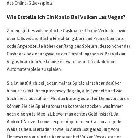
des Online-Glücksspiels.
Wie Erstelle Ich Ein Konto Bei Vulkan Las Vegas?
Zudem gibt es wöchentliche Cashbacks für die Verluste sowie
ebenfalls wöchentliche Einzahlungsboni und Promo Computer
code Angebote. Je höher der Rang des Spielers, desto höher der
Cashback beziehungsweise der Einzahlungsbonus. Bei Vulkan
Vegas brauchen Sie keine Software herunterzuladen, um
Automatenspiele zu spielen.
Sie ist natürlich bei jedem meiner Spiele einsehbar darüber
hinaus erklärt Ihnen pass away Regeln, alle Symbole und wie
hoch diese auszahlen. Mit den bereitgestellten Demoversionen
können Sie die Spielautomaten kostenlos zocken, was immer
noch eine gute Idee ist, bevor man echtes Geld riskiert. Ja,
Android-Nutzer können expire App für mein Casino auf jeder
Website herunterladen sowie im Anschluss geradlinig vom
Homescreen aus in das Abenteuer bei Vulkan Vegas starten.