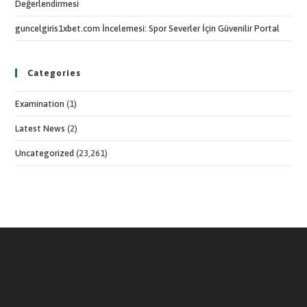
Değerlendirmesi
guncelgiris1xbet.com İncelemesi: Spor Severler İçin Güvenilir Portal
Categories
Examination
(1)
Latest News
(2)
Uncategorized
(23,261)