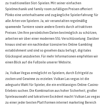
zu traditionellen Slot-Spielen. Mit seiner einfachen
Spielmechanik und family room zufälligen Preisen offeriert
Plinko eine unterhaltsame und zugängliche Spielerfahrung für
alle Arten von Spielern. Ja, wir veranstalten regelmäßig
spannende Turniere sowie andere Events durch attraktiven
Preisen. Um Ihre persönlichen Daten bestmöglich zu schützen,
arbeiten wir über einer modernen SSL-Verschlüsselung. Darüber
hinaus sind wir ein nachlesbar lizenziertes Online Gambling
establishment und sind so gesehen dazu befugt, digitales
Glücksspiel anzubieten. Für mehr Informationen empfehlen wir
einen Blick auf die Fußzeile unserer Website.
Ja, Vulkan Vegas ermöglicht es Spielern, durch Echtgeld zu
zocken und Gewinne zu erzielen. Vulkan Las vegas ist die
adeguato Wahl für Spieler, die ein erstklassiges Online-Casino-
Erlebnis suchen. Die Kombination aus hoher Sicherheit, großer
Spieleauswahl und lukrativen Excédent macht Vulkan Las vegas
zu einer jeder besten Plattformen internet marketing Bereich