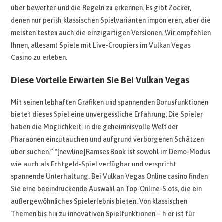
über bewerten und die Regeln zu erkennen. Es gibt Zocker,
denen nur perish klassischen Spielvarianten imponieren, aber die
meisten testen auch die einzigartigen Versionen. Wir empfehlen
Ihnen, allesamt Spiele mit Live-Croupiers im Vulkan Vegas
Casino zu erleben.
Diese Vorteile Erwarten Sie Bei Vulkan Vegas
Mit seinen lebhaften Grafiken und spannenden Bonusfunktionen
bietet dieses Spiel eine unvergessliche Erfahrung. Die Spieler
haben die Möglichkeit, in die geheimnisvolle Welt der
Pharaonen einzutauchen und aufgrund verborgenen Schätzen
über suchen.” “[newline]Ramses Book ist sowohl im Demo-Modus
wie auch als Echtgeld-Spiel verfügbar und verspricht
spannende Unterhaltung. Bei Vulkan Vegas Online casino finden
Sie eine beeindruckende Auswahl an Top-Online-Slots, die ein
außergewöhnliches Spielerlebnis bieten. Von klassischen
Themen bis hin zu innovativen Spielfunktionen – hier ist für