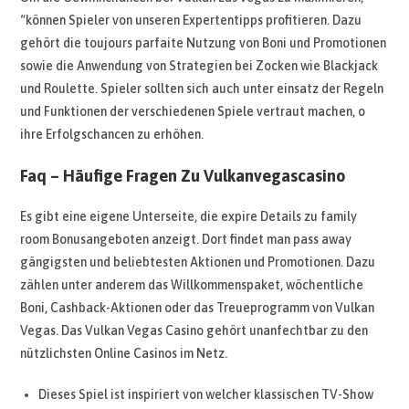
“können Spieler von unseren Expertentipps profitieren. Dazu
gehört die toujours parfaite Nutzung von Boni und Promotionen
sowie die Anwendung von Strategien bei Zocken wie Blackjack
und Roulette. Spieler sollten sich auch unter einsatz der Regeln
und Funktionen der verschiedenen Spiele vertraut machen, o
ihre Erfolgschancen zu erhöhen.
Faq – Häufige Fragen Zu Vulkanvegascasino
Es gibt eine eigene Unterseite, die expire Details zu family
room Bonusangeboten anzeigt. Dort findet man pass away
gängigsten und beliebtesten Aktionen und Promotionen. Dazu
zählen unter anderem das Willkommenspaket, wöchentliche
Boni, Cashback-Aktionen oder das Treueprogramm von Vulkan
Vegas. Das Vulkan Vegas Casino gehört unanfechtbar zu den
nützlichsten Online Casinos im Netz.
Dieses Spiel ist inspiriert von welcher klassischen TV-Show