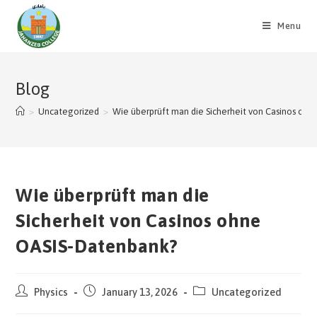
Skip
to
Menu
content
Blog
>
Uncategorized
>
Wie überprüft man die Sicherheit von Casinos oh
Wie überprüft man die
Sicherheit von Casinos ohne
OASIS-Datenbank?
Post
Post
Post
Physics
January 13, 2026
Uncategorized
author:
published:
category: