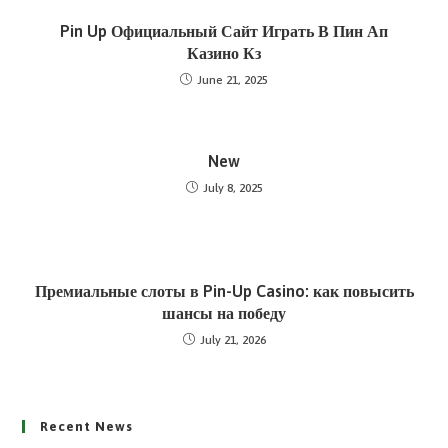
Pin Up Официальный Сайт Играть В Пин Ап
Казино Кз
June 21, 2025
New
July 8, 2025
Премиальные слоты в Pin-Up Casino: как повысить
шансы на победу
July 21, 2026
Recent News