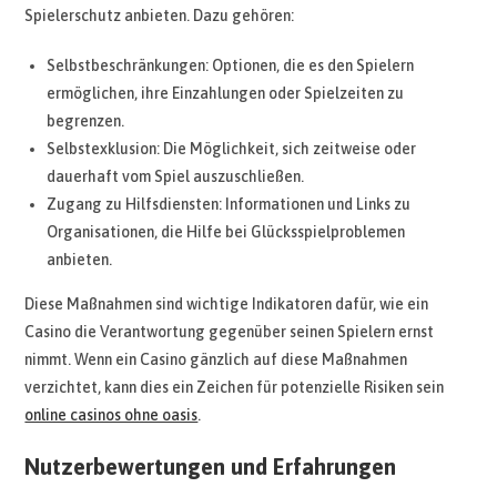
Spielerschutz anbieten. Dazu gehören:
Selbstbeschränkungen: Optionen, die es den Spielern
ermöglichen, ihre Einzahlungen oder Spielzeiten zu
begrenzen.
Selbstexklusion: Die Möglichkeit, sich zeitweise oder
dauerhaft vom Spiel auszuschließen.
Zugang zu Hilfsdiensten: Informationen und Links zu
Organisationen, die Hilfe bei Glücksspielproblemen
anbieten.
Diese Maßnahmen sind wichtige Indikatoren dafür, wie ein
Casino die Verantwortung gegenüber seinen Spielern ernst
nimmt. Wenn ein Casino gänzlich auf diese Maßnahmen
verzichtet, kann dies ein Zeichen für potenzielle Risiken sein
online casinos ohne oasis
.
Nutzerbewertungen und Erfahrungen