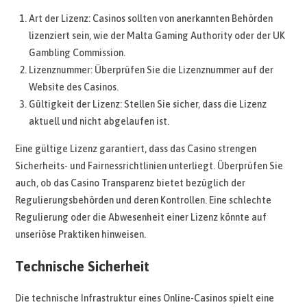
Art der Lizenz: Casinos sollten von anerkannten Behörden
lizenziert sein, wie der Malta Gaming Authority oder der UK
Gambling Commission.
Lizenznummer: Überprüfen Sie die Lizenznummer auf der
Website des Casinos.
Gültigkeit der Lizenz: Stellen Sie sicher, dass die Lizenz
aktuell und nicht abgelaufen ist.
Eine gültige Lizenz garantiert, dass das Casino strengen
Sicherheits- und Fairnessrichtlinien unterliegt. Überprüfen Sie
auch, ob das Casino Transparenz bietet bezüglich der
Regulierungsbehörden und deren Kontrollen. Eine schlechte
Regulierung oder die Abwesenheit einer Lizenz könnte auf
unseriöse Praktiken hinweisen.
Technische Sicherheit
Die technische Infrastruktur eines Online-Casinos spielt eine