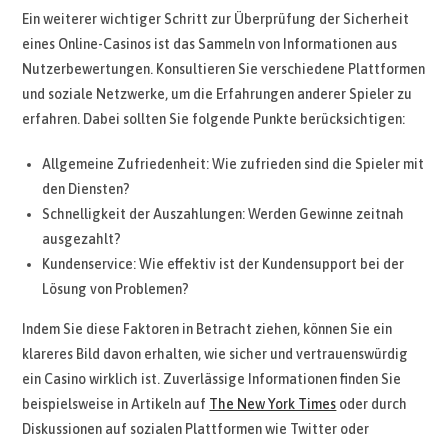
Ein weiterer wichtiger Schritt zur Überprüfung der Sicherheit
eines Online-Casinos ist das Sammeln von Informationen aus
Nutzerbewertungen. Konsultieren Sie verschiedene Plattformen
und soziale Netzwerke, um die Erfahrungen anderer Spieler zu
erfahren. Dabei sollten Sie folgende Punkte berücksichtigen:
Allgemeine Zufriedenheit: Wie zufrieden sind die Spieler mit
den Diensten?
Schnelligkeit der Auszahlungen: Werden Gewinne zeitnah
ausgezahlt?
Kundenservice: Wie effektiv ist der Kundensupport bei der
Lösung von Problemen?
Indem Sie diese Faktoren in Betracht ziehen, können Sie ein
klareres Bild davon erhalten, wie sicher und vertrauenswürdig
ein Casino wirklich ist. Zuverlässige Informationen finden Sie
beispielsweise in Artikeln auf
The New York Times
oder durch
Diskussionen auf sozialen Plattformen wie Twitter oder