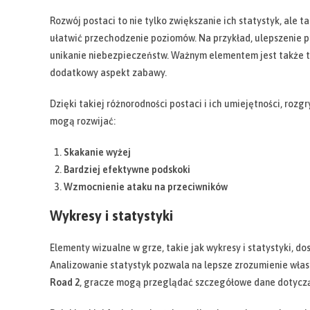
Rozwój postaci to nie tylko zwiększanie ich statystyk, ale
ułatwić przechodzenie poziomów. Na przykład, ulepszenie 
unikanie niebezpieczeństw. Ważnym elementem jest także t
dodatkowy aspekt zabawy.
Dzięki takiej różnorodności postaci i ich umiejętności, rozg
mogą rozwijać:
Skakanie wyżej
Bardziej efektywne podskoki
Wzmocnienie ataku na przeciwników
Wykresy i statystyki
Elementy wizualne w grze, takie jak wykresy i statystyki, d
Analizowanie statystyk pozwala na lepsze zrozumienie włas
Road 2
, gracze mogą przeglądać szczegółowe dane dotyczą