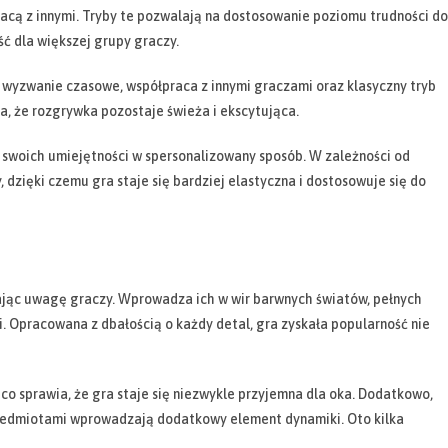
cą z innymi. Tryby te pozwalają na dostosowanie poziomu trudności do
ść dla większej grupy graczy.
k wyzwanie czasowe, współpraca z innymi graczami oraz klasyczny tryb
ia, że rozgrywka pozostaje świeża i ekscytująca.
 swoich umiejętności w spersonalizowany sposób. W zależności od
dzięki czemu gra staje się bardziej elastyczna i dostosowuje się do
ając uwagę graczy. Wprowadza ich w wir barwnych światów, pełnych
i. Opracowana z dbałością o każdy detal, gra zyskała popularność nie
co sprawia, że gra staje się niezwykle przyjemna dla oka. Dodatkowo,
przedmiotami wprowadzają dodatkowy element dynamiki. Oto kilka