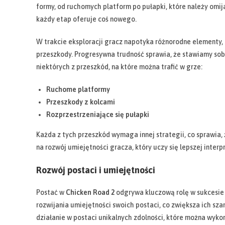
formy, od ruchomych platform po pułapki, które należy omija
każdy etap oferuje coś nowego.
W trakcie eksploracji gracz napotyka różnorodne elementy,
przeszkody. Progresywna trudność sprawia, że stawiamy sob
niektórych z przeszkód, na które można trafić w grze:
Ruchome platformy
Przeszkody z kolcami
Rozprzestrzeniające się pułapki
Każda z tych przeszkód wymaga innej strategii, co sprawia, 
na rozwój umiejętności gracza, który uczy się lepszej inter
Rozwój postaci i umiejętności
Postać w
Chicken Road 2
odgrywa kluczową rolę w sukcesie
rozwijania umiejętności swoich postaci, co zwiększa ich sz
działanie w postaci unikalnych zdolności, które można wyko