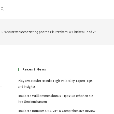
>
Wyrusz w niecodzienną podróż z kurczakami w Chicken Road 2!
Recent News
Play Live Roulette India High Volatility: Expert Tips
and Insights
Roulette Willkommensbonus Tipps: So erhöhen Sie
Ihre Gewinnchancen
Roulette Bonuses USA VIP: A Comprehensive Review