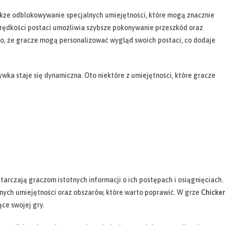
 także odblokowywanie specjalnych umiejętności, które mogą znacznie
prędkości postaci umożliwia szybsze pokonywanie przeszkód oraz
o, że gracze mogą personalizować wygląd swoich postaci, co dodaje
rywka staje się dynamiczna. Oto niektóre z umiejętności, które gracze
ostarczają graczom istotnych informacji o ich postępach i osiągnięciach.
nych umiejętności oraz obszarów, które warto poprawić. W grze
Chicke
ce swojej gry.