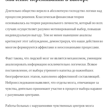
Длительно общество верило в абсолютную господство логики над
процессом решения. Классическая финансовая теория
основывалась на теории рационального личности, который во всех
случаях осуществляет разумно мотивированный выбор, повышая
индивидуальную выгоду. Тем не менее нынешние анализы
критикуют этот заблуждение, демонстрируя, что наши действия во
многом формируются аффектами и неосознанными процессами.
Факт такова, что людской мозг не является механизмом, умеющим
анализировать информацию исключительно логически. Всякое
постановление, от выбора утреннего напитка до важнейших
биографических этапов, наполнено аффективной составляющей.
Нейроисследования выявляют, что отделы мозга, отвечающие за
чувства, деятельно принимают участие в процессе выбора наравне
с разумными центрами.
Работы больных с нарушениями чувственных центров мозга