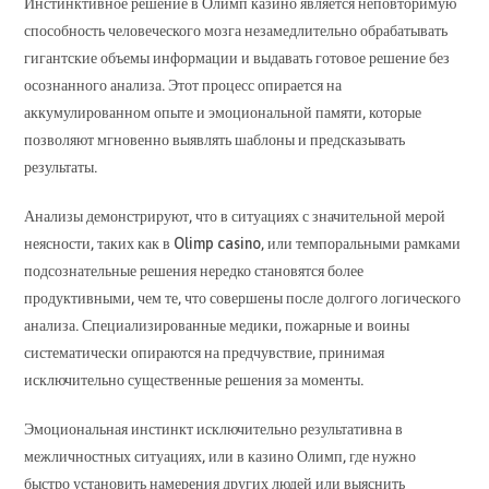
Инстинктивное решение в Олимп казино является неповторимую
способность человеческого мозга незамедлительно обрабатывать
гигантские объемы информации и выдавать готовое решение без
осознанного анализа. Этот процесс опирается на
аккумулированном опыте и эмоциональной памяти, которые
позволяют мгновенно выявлять шаблоны и предсказывать
результаты.
Анализы демонстрируют, что в ситуациях с значительной мерой
неясности, таких как в Olimp casino, или темпоральными рамками
подсознательные решения нередко становятся более
продуктивными, чем те, что совершены после долгого логического
анализа. Специализированные медики, пожарные и воины
систематически опираются на предчувствие, принимая
исключительно существенные решения за моменты.
Эмоциональная инстинкт исключительно результативна в
межличностных ситуациях, или в казино Олимп, где нужно
быстро установить намерения других людей или выяснить