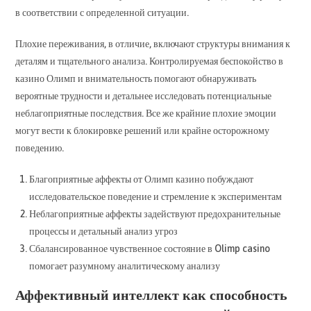
в соответствии с определенной ситуации.
Плохие переживания, в отличие, включают структуры внимания к
деталям и тщательного анализа. Контролируемая беспокойство в
казино Олимп и внимательность помогают обнаруживать
вероятные трудности и детальнее исследовать потенциальные
неблагоприятные последствия. Все же крайние плохие эмоции
могут вести к блокировке решений или крайне осторожному
поведению.
Благоприятные аффекты от Олимп казино побуждают
исследовательское поведение и стремление к экспериментам
Неблагоприятные аффекты задействуют предохранительные
процессы и детальный анализ угроз
Сбалансированное чувственное состояние в Olimp casino
помогает разумному аналитическому анализу
Аффективный интеллект как способность