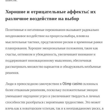
шансов.
Хорошие и отрицательные аффекты: их
различное воздействие на выбор
Позитивные и негативные переживания оказывают радикально
неодинаковое воздействие на процессы выбора, влияя на
мыслительные тактики, представление рисков и временные рамки
планирования. Хорошие эмоциональные положения, такие как
счастье, оптимизм и убежденность, увеличивают внимание и
поддерживают инновационному мышлению, обеспечивая
рассматривать множество вариантов и обнаруживать необычные
решения.
Люди в превосходном самочувствии в Olimp casino склонны к
более отважным решениям, поскольку положительные эмоции
уменьшают ощущение угроз и увеличивают твердость в личных
способностях разобраться с вероятными трудностями. Это может
влечь как к новаторским успехам, так и к неоправданному риску, в