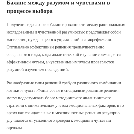
Баланс между разумом и чувствами в
процессе выбора
Получение идеального сбалансированности между рациональным
исследованием и чувственной разумностью представляет собой
мастерство, нуждающееся в упражнений и саморефлексии.
Оптимально эффективные решения преимущественно
совершаются тогда, когда аналитический изучение совмещается
аффективной чутьем, а чувственные импульсы проверяются
разумной изучением последствий.
Разнообразные типы решений требуют различного комбинации
логики и чувств. Финансовые и специализированные решения
могут подразумевать более методического аналитического
стратегии с внимательным учетом эмоциональных факторов, в то
время как созидательные и межличностные решения регулярно
улучшаются от усиленного доверия к эмоциям и чутьевым
оценкам.