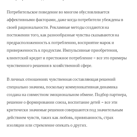
Потребительское поведение во многом обусловливается
аффективными факторами, даже когда потребители убеждены в
своей рациональности. Рекламные методы создаются на
постижении того, как разнообразные чувства сказываются на
предрасположенность к потреблению, восприятие марок и
приверженность к продуктам. Импульсивные приобретения,
клиентский кредит и престижное потребление – все это примеры
чувственного решения в хозяйственной сфере.
В личных отношениях чувственная составляющая решений
специально значима, поскольку коммуникативная динамика
создана на совместном эмоциональном обмене. Подбор партнера,
решение о формировании союза, воспитание детей – все эти
критически значимые решения совершаются под значительным
действием чувств, таких как любовь, привязанность, страх
изоляции или стремление опекать о других.