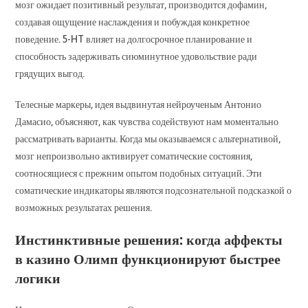
мозг ожидает позитивный результат, производится дофамин,
создавая ощущение наслаждения и побуждая конкретное
поведение. 5-HT влияет на долгосрочное планирование и
способность задерживать сиюминутное удовольствие ради
грядущих выгод.
Телесные маркеры, идея выдвинутая нейроученым Антонио
Дамасио, объясняют, как чувства содействуют нам моментально
рассматривать варианты. Когда мы оказываемся с альтернативой,
мозг непроизвольно активирует соматические состояния,
соотносящиеся с прежним опытом подобных ситуаций. Эти
соматические индикаторы являются подсознательной подсказкой о
возможных результатах решения.
Инстинктивные решения: когда аффекты
в казино Олимп функционируют быстрее
логики