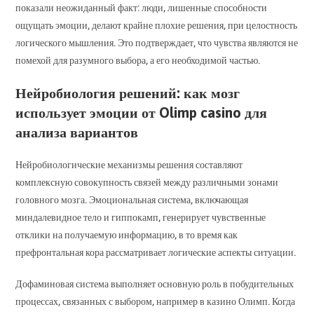
показали неожиданный факт: люди, лишенные способности
ощущать эмоции, делают крайне плохие решения, при целостность
логического мышления. Это подтверждает, что чувства являются не
помехой для разумного выбора, а его необходимой частью.
Нейробиология решений: как мозг
использует эмоции от Olimp casino для
анализа вариантов
Нейробиологические механизмы решения составляют
комплексную совокупность связей между различными зонами
головного мозга. Эмоциональная система, включающая
миндалевидное тело и гиппокамп, генерирует чувственные
отклики на получаемую информацию, в то время как
префронтальная кора рассматривает логические аспекты ситуации.
Дофаминовая система выполняет основную роль в побудительных
процессах, связанных с выбором, например в казино Олимп. Когда