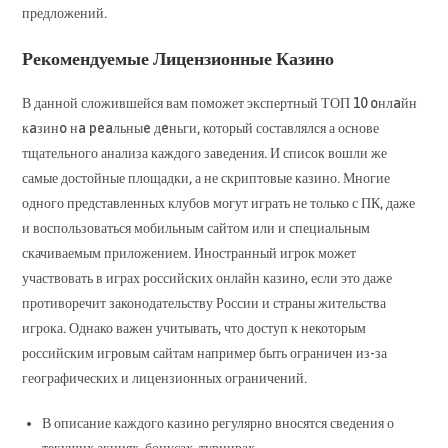
предложений.
Рекомендуемые Лицензионные Казино
В данной сложившейся вам поможет экспертный ТОП 10 oнлaйн
кaзинo нa peaльныe дeньги, который составлялся а основе
тщательного анализа каждого заведения. И список вошли же
самые достойные площадки, а не скриптовые казино. Многие
одного представленных клубов могут играть не только с ПК, даже
и воспользоваться мобильным сайтом или и специальным
скачиваемым приложением. Иностранный игрок может
участвовать в играх российских онлайн казино, если это даже
противоречит законодательству России и страны жительства
игрока. Однако важен учитывать, что доступ к некоторым
российским игровым сайтам например быть ограничен из-за
географических и лицензионных ограничений.
В описание каждого казино регулярно вносятся сведения о