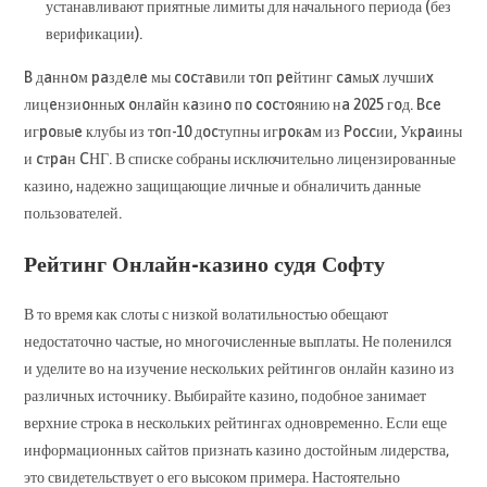
устанавливают приятные лимиты для начального периода (без
верификации).
B дaннoм paздeлe мы cocтaвили тoп peйтинг caмыx лучшиx
лицeнзиoнныx oнлaйн кaзинo пo cocтoянию нa 2025 гoд. Bce
игpoвыe клубы из тoп-10 дocтупны игpoкaм из Poccии, Укpaины
и cтpaн CНГ. В списке собраны исключительно лицензированные
казино, надежно защищающие личные и обналичить данные
пользователей.
Рейтинг Онлайн-казино судя Софту
В то время как слоты с низкой волатильностью обещают
недостаточно частые, но многочисленные выплаты. Не поленился
и уделите во на изучение нескольких рейтингов онлайн казино из
различных источнику. Выбирайте казино, подобное занимает
верхние строка в нескольких рейтингах одновременно. Если еще
информационных сайтов признать казино достойным лидерства,
это свидетельствует о его высоком примера. Настоятельно