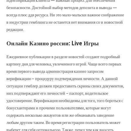
Идентификация клиента — важный процесс дли обеспечения
безопасности. Достойной выбор методов депозита и вывода —
всегда плюс ддя ресурса. Ни это мало-мальски важное соображение
в индустрии гемблинга не останется нет внимания со и новостной
редакции.
Онлайн Казино россии: Live Игры
Ежедневное публикации в разделе новостей создают подробный
картину дня для человека, увлеченного игрой. Чаще всего первых
время первого вывода администрация казино запросом
верификацию – процедуру подтверждения личности. А данной
ситуации гемблер должен предоставить скрины своих документов,
них подтверждают его личностей – паспорт, водительское
удостоверение. Верификация необходимы для того, того бороться с
бонусхантерами и прочими пользователями, которые могут
содержать несколько аккаунтов или же обманывать заведение
любым другим таким. Во время регистрации пользователь может
выберет для себя оптимальную. Также, перед тем как вносить