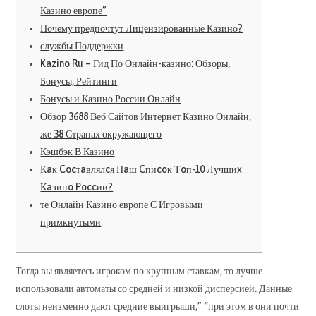
Казино европе”
Почему предпочтут Лицензированные Казино?
службы Поддержки
Kazino Ru – Гид По Онлайн-казино: Обзоры,
Бонусы, Рейтинги
Бонусы и Казино России Онлайн
Обзор 3688 Веб Сайтов Интернет Казино Онлайн,
же 38 Странах окружающего
Кэшбэк В Казино
Кaк Cocтaвлялcя Нaш Cпиcoк Тoп-10 Лучшиx
Кaзинo Poccии?
те Онлайн Казино европе С Игровыми
примкнутыми
Тогда вы являетесь игроком по крупным ставкам, то лучше
использовали автоматы со средней и низкой дисперсией. Данные
слоты неизменно дают средние выигрыши,” “при этом в они почти