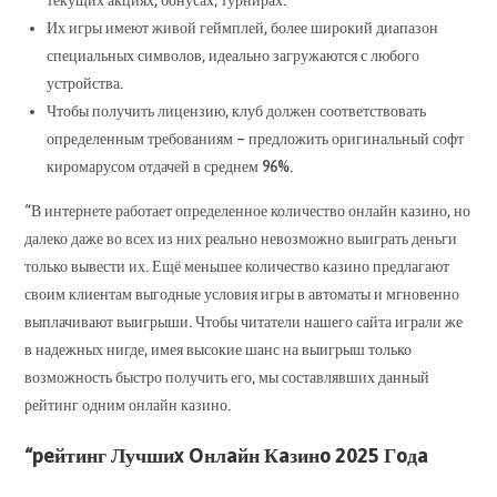
текущих акциях, бонусах, турнирах.
Их игры имеют живой геймплей, более широкий диапазон
специальных символов, идеально загружаются с любого
устройства.
Чтобы получить лицензию, клуб должен соответствовать
определенным требованиям – предложить оригинальный софт
киромарусом отдачей в среднем 96%.
“В интернете работает определенное количество онлайн казино, но
далеко даже во всех из них реально невозможно выиграть деньги
только вывести их. Ещё меньшее количество казино предлагают
своим клиентам выгодные условия игры в автоматы и мгновенно
выплачивают выигрыши. Чтобы читатели нашего сайта играли же
в надежных нигде, имея высокие шанс на выигрыш только
возможность быстро получить его, мы составлявших данный
рейтинг одним онлайн казино.
“peйтинг Лучшиx Oнлaйн Кaзинo 2025 Гoдa