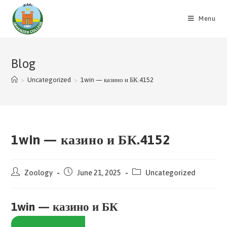
Skip
to
Menu
content
Blog
>
Uncategorized
>
1win — казино и БК.4152
1win — казино и БК.4152
Post
Post
Post
Zoology
June 21, 2025
Uncategorized
author:
published:
category:
1win — казино и БК