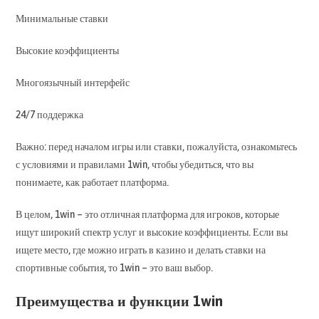
Минимальные ставки
Высокие коэффициенты
Многоязычный интерфейс
24/7 поддержка
Важно: перед началом игры или ставки, пожалуйста, ознакомьтесь
с условиями и правилами 1win, чтобы убедиться, что вы
понимаете, как работает платформа.
В целом, 1win – это отличная платформа для игроков, которые
ищут широкий спектр услуг и высокие коэффициенты. Если вы
ищете место, где можно играть в казино и делать ставки на
спортивные события, то 1win – это ваш выбор.
Преимущества и функции 1win