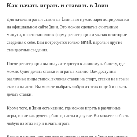
Как начать играть и ставить в 1вин
Для начала играть и ставить в 1вин, вам нужно зарегистрироваться
на официальном сайте 1вин. Это можно сделать в считанные
минуты, просто заполнив форму регистрации и указав некоторые
сведения о себе. Вам потребуется только email, пароль и другие
стандартные сведения.
После регистрации вы получите доступ к личному кабинету, где
можно будет делать ставки и играть в казино. Вам доступны
различные виды ставок, включая ставки на спорт, ставки на игры и
ставки на лото. Вы можете выбрать любую из этих опций и начать
делать ставки.
Кроме того, в 1вин есть казино, где можно играть в различные
игры, такие как рулетка, бинго, слоты и другие. Вы можете выбрать
любую из этих игр и начать играть.