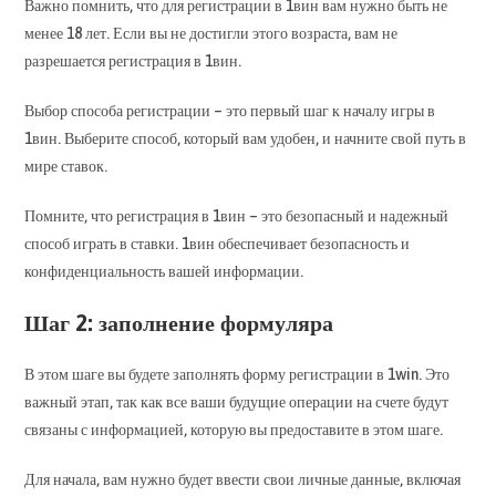
Важно помнить, что для регистрации в 1вин вам нужно быть не
менее 18 лет. Если вы не достигли этого возраста, вам не
разрешается регистрация в 1вин.
Выбор способа регистрации – это первый шаг к началу игры в
1вин. Выберите способ, который вам удобен, и начните свой путь в
мире ставок.
Помните, что регистрация в 1вин – это безопасный и надежный
способ играть в ставки. 1вин обеспечивает безопасность и
конфиденциальность вашей информации.
Шаг 2: заполнение формуляра
В этом шаге вы будете заполнять форму регистрации в 1win. Это
важный этап, так как все ваши будущие операции на счете будут
связаны с информацией, которую вы предоставите в этом шаге.
Для начала, вам нужно будет ввести свои личные данные, включая