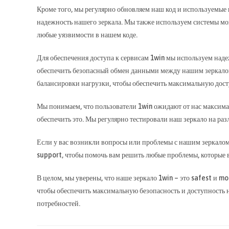
Кроме того, мы регулярно обновляем наш код и используемые
надежность нашего зеркала. Мы также используем системы мо
любые уязвимости в нашем коде.
Для обеспечения доступа к сервисам 1win мы используем над
обеспечить безопасный обмен данными между нашим зеркало
балансировки нагрузки, чтобы обеспечить максимальную дост
Мы понимаем, что пользователи 1win ожидают от нас максима
обеспечить это. Мы регулярно тестировали наш зеркало на раз
Если у вас возникли вопросы или проблемы с нашим зеркалом
support, чтобы помочь вам решить любые проблемы, которые 
В целом, мы уверены, что наше зеркало 1win – это safest и mo
чтобы обеспечить максимальную безопасность и доступность н
потребностей.