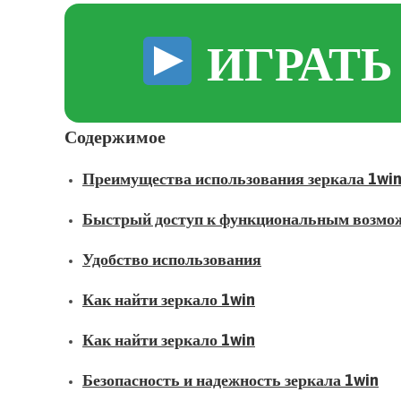
ИГРАТЬ
Содержимое
Преимущества использования зеркала 1wi
Быстрый доступ к функциональным возмо
Удобство использования
Как найти зеркало 1win
Как найти зеркало 1win
Безопасность и надежность зеркала 1win