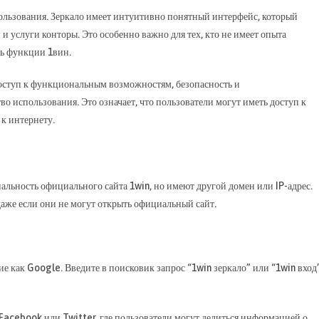
пользования. Зеркало имеет интуитивно понятный интерфейс, который
и услуги конторы. Это особенно важно для тех, кто не имеет опыта
ть функции 1вин.
доступ к функциональным возможностям, безопасность и
о использования. Это означает, что пользователи могут иметь доступ к
 к интернету.
альность официального сайта 1win, но имеют другой домен или IP-адрес.
даже если они не могут открыть официальный сайт.
е как Google. Введите в поисковик запрос “1win зеркало” или “1win вход
 Facebook или Twitter, где пользователи могут делиться информацией о