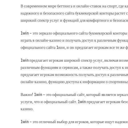
В современном мире беттинга и онлайн-ставок на спорт, где 
надежного и безопасного сайта букмекерской конторы растет с
широкий спектр услуг и функций для комфортного и безопасн
1win – это зеркало официального сайта букмекерской конторы 
играть в онлайн-казино и получать доступ к различным функц
официального сайта 1вин, и он предлагает игрокам все те же 
1win предлагает игрокам широкий спектр услуг, включая возмо
различным функциям и сервисам, а также получать доступ к и
предлагает игрокам возможность получать доступ к различны
онлайн-казино, функцию доступа к информации о спортивных 
Важно! 1win – это официальный сайт, который является зеркал
услуги, что и официальный сайт. 1win предлагает игрокам без
казино.
1win – это отличный выбор для игроков, которые ищут надежны