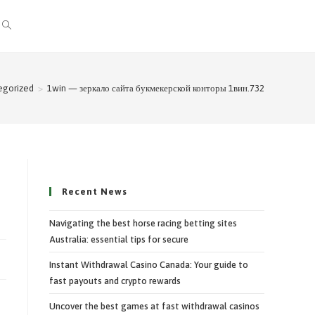
egorized
>
1win — зеркало сайта букмекерской конторы 1вин.732
Recent News
Navigating the best horse racing betting sites
Australia: essential tips for secure
Instant Withdrawal Casino Canada: Your guide to
fast payouts and crypto rewards
Uncover the best games at fast withdrawal casinos