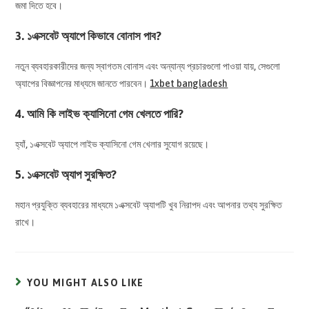
জমা দিতে হবে।
3. ১এক্সবেট অ্যাপে কিভাবে বোনাস পাব?
নতুন ব্যবহারকারীদের জন্য স্বাগতম বোনাস এবং অন্যান্য প্রচারগুলো পাওয়া যায়, সেগুলো
অ্যাপের বিজ্ঞাপনের মাধ্যমে জানতে পারবেন।
1xbet bangladesh
4. আমি কি লাইভ ক্যাসিনো গেম খেলতে পারি?
হ্যাঁ, ১এক্সবেট অ্যাপে লাইভ ক্যাসিনো গেম খেলার সুযোগ রয়েছে।
5. ১এক্সবেট অ্যাপ সুরক্ষিত?
মহান প্রযুক্তি ব্যবহারের মাধ্যমে ১এক্সবেট অ্যাপটি খুব নিরাপদ এবং আপনার তথ্য সুরক্ষিত
রাখে।
YOU MIGHT ALSO LIKE