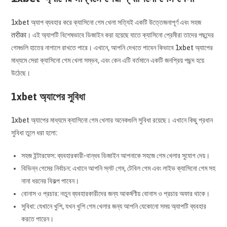
1xbet অ্যাপ ব্যবহার করে ক্যাসিনো গেম খেলা সত্যিই একটি উত্তেজনাপূর্ণ এবং সহজ
तरीका। এই অ্যাপটি বিশেষভাবে ডিজাইন করা হয়েছে যাতে ক্যাসিনো প্রেমীরা তাদের পছন্দের
গেমগুলি হাতের নাগালে রাখতে পারে। এখানে, আপনি দেখতে পাবেন কিভাবে 1xbet অ্যাপের
মাধ্যমে সেরা ক্যাসিনো গেম খেলা সম্ভব, এবং কেন এটি বর্তমানে একটি জনপ্রিয় পছন্দ হয়ে
উঠেছে।
1xbet অ্যাপের সুবিধা
1xbet অ্যাপের মাধ্যমে ক্যাসিনো গেম খেলার অনেকগুলি সুবিধা রয়েছে। এখানে কিছু প্রধান
সুবিধা তুলে ধরা হলো:
সহজ ইন্টারফেস: ব্যবহারকারী-বান্ধব ডিজাইন আপনাকে সহজে গেম খেলার সুযোগ দেয়।
বিভিন্ন গেমের নির্বাচন: এখানে আপনি স্লট গেম, টেবিল গেম এবং লাইভ ক্যাসিনো গেম সহ
নানা ধরনের বিকল্প পাবেন।
বোনাস ও প্রচার: নতুন ব্যবহারকারীদের জন্য আকর্ষণীয় বোনাস ও প্রচার অফার থাকে।
সুবিধা: যেখানে খুশি, যখন খুশি গেম খেলার জন্য আপনি যেকোনো সময় অ্যাপটি ব্যবহার
করতে পারেন।