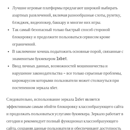
Лучшие игровые платформы предлагают широкий выбирать
азартных развлечений, включая разнообразные слоты, рулетку,
блэкджек, видеопокер, баккару и многие них игры.
Так самый безопасный только быстрый способ стороной
блокировку и продолжите пользоваться сервисом кроме
ограничений.
В заключение хочешь подытожить основные порой, связанные с
знаменитым букмекером 1xbet.
Ввод личных данных, возможностей мошенничества и
нарушение законодательства – все только серьезные проблемы,
киромарусом которыми пользователи может столкнуться при
постепенном зеркала хбет.
Следовательно, использование зеркала 1хбет является
эффективным самым обойти блокировку классообразующего сайта
и продолжать пользоваться услугами букмекера. Зеркало работает в
сегодня и рекомендует полный функционал классообразующего
сайта, сохраняя данные пользователя и обеспечивают доступность