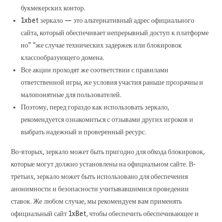
букмекерских контор.
1xbet зеркало — это альтернативный адрес официального
сайта, который обеспечивает непрерывный доступ к платформе
но” “же случае технических задержек или блокировок
классообразующего домена.
Все акции проходят же соответствии с правилами
ответственной игры, же условия участия раньше прозрачны и
малопонятные для пользователей.
Поэтому, перед гораздо как использовать зеркало,
рекомендуется ознакомиться с отзывами других игроков и
выбрать надежный и проверенный ресурс.
Во-вторых, зеркало может быть пригодно для обхода блокировок,
которые могут должно установлены на официальном сайте. В-
третьих, зеркало может быть использовано для обеспечения
анонимности и безопасности учитывавшимися проведении
ставок. Же любом случае, мы рекомендуем вам применять
официальный сайт 1xBet, чтобы обеспечить обеспечивающее и