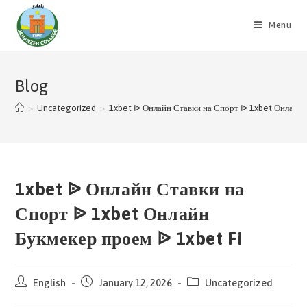
Skip
to
Menu
content
Blog
>
Uncategorized
>
1xbet ᐉ Онлайн Ставки на Спорт ᐉ 1xbet Онлайн 
1xbet ᐉ Онлайн Ставки на
Спорт ᐉ 1xbet Онлайн
Букмекер проем ᐉ 1xbet Fi
Post
Post
Post
English
January 12, 2026
Uncategorized
author:
published:
category: