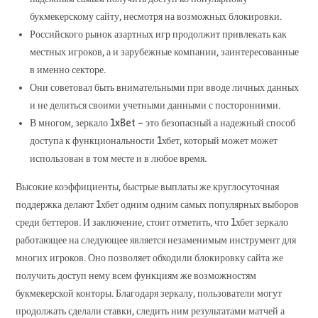
букмекерскому сайту, несмотря на возможных блокировки.
Российского рынок азартных игр продолжит привлекать как
местных игроков, а и зарубежные компании, заинтересованные
в именно секторе.
Они советовал быть внимательными при вводе личных данных
и не делиться своими учетными данными с посторонними.
В многом, зеркало 1xBet – это безопасный а надежный способ
доступа к функциональности 1хбет, который может может
использован в том месте и в любое время.
Высокие коэффициенты, быстрые выплаты же круглосуточная
поддержка делают 1хбет одним одним самых популярных выборов
среди беттеров. И заключение, стоит отметить, что 1хбет зеркало
работающее на следующее является незаменимым инструмент для
многих игроков. Оно позволяет обходили блокировку сайта же
получить доступ нему всем функциям же возможностям
букмекерской конторы. Благодаря зеркалу, пользователи могут
продолжать сделали ставки, следить ним результатами матчей а