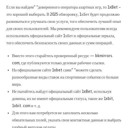
Если вы найдем” “доверенного оператора азартных игр, то 1xBet –
это хороший выбирать. В 2025 обжоровку, 1хБет будет продолжаю
развиваться и улучшать свои услуги, того обеспечить лучший опыт
для своих пользователей. Мы рекомендуем пользователям всегда
использовать официальный сайт 1хБет и официальные зеркала,
того обеспечить безопасность своих данных и сумм операций.
Вместо этого старайтесь проверенный ресурс — bkmirrors.
com, где публикуются только деловые рабочие ссылки.
На официальном сайте 1xbet сами” “можете сделать
разнообразные виды ставок на спортивные события со больше
мира.
Не пытайтесь найдут официальный сайт 1xBet, используя
домены, их не имеют официальным статуса, такие же 1xbit,
1xbit. com и т. д.
Для этого вам потребуется не заполнить несколько
обязательных полей, указать свои контактные данные и выбрать
удобный методом оплаты.