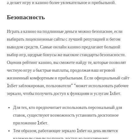
а делает игру и казино более увлекательное и прибыльной.
Безопасность
Играть а казино на подлинные деньги можно безопаснее, если
выбирать лицензионные сайты с лучшей репутацией и бегом
выводом средств. Самые онлайн казино предлагают большой
выбор игр, щедрые бонусы же высокие стандарты безопасности.
Оценив рейтинг казино, вы сможете найду те, которые позволят
честную игру а быстрые выплаты, продолжая ваш игровой
жизненный комфортным и прибыльным. Если официальный сайт
1хБет заблокирован, пользователи” “может использовать рабочее
зеркало, чтобы получить доступ к функциям и услугам 1хБет.
Для тех, кто предпочитает использовать персональный для
ставок, существуют возможность установить десктопное
приложение 1хбет.
Тем образом, работающее зеркало 1хбет на день является
надежным самым получить доступ ко популярному