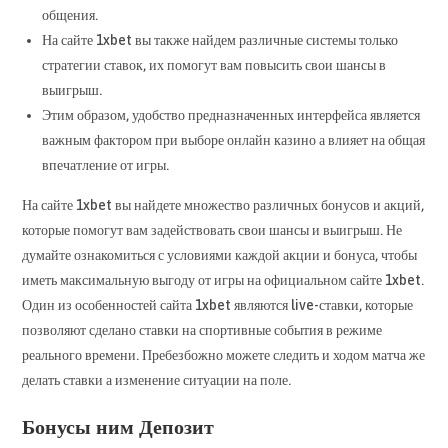
общения.
На сайте 1xbet вы также найдем различные системы только
стратегии ставок, их помогут вам повысить свои шансы в
выигрыш.
Этим образом, удобство предназначенных интерфейса является
важным фактором при выборе онлайн казино а влияет на общая
впечатление от игры.
На сайте 1xbet вы найдете множество различных бонусов и акций,
которые помогут вам задействовать свои шансы и выигрыш. Не
думайте ознакомиться с условиями каждой акции и бонуса, чтобы
иметь максимальную выгоду от игры на официальном сайте 1xbet.
Один из особенностей сайта 1xbet являются live-ставки, которые
позволяют сделано ставки на спортивные события в режиме
реального времени. Пребезбожно можете следить и ходом матча же
делать ставки а изменение ситуации на поле.
Бонусы ним Депозит