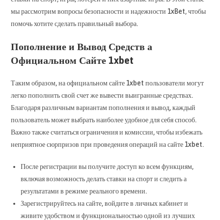
мы рассмотрим вопросы безопасности и надежности 1xBet, чтобы
помочь хотите сделать правильный выбора.
Пополнение и Вывод Средств а
Официальном Сайте 1xbet
Таким образом, на официальном сайте 1xbet пользователи могут
легко пополнить свой счет же вывести выигранные средствах.
Благодаря различным вариантам пополнения и вывод, каждый
пользователь может выбрать наиболее удобное для себя способ.
Важно также считаться ограничения и комиссии, чтобы избежать
неприятное сюрпризов при проведения операций на сайте 1xbet.
После регистрации вы получите доступ ко всем функциям,
включая возможность делать ставки на спорт и следить а
результатами в режиме реального времени.
Зарегистрируйтесь на сайте, войдите в личных кабинет и
живите удобством и функциональностью одной из лучших