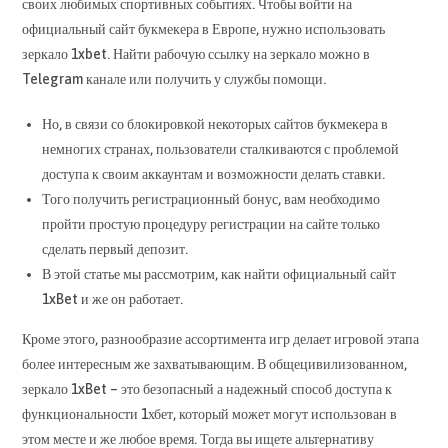
своих любимых спортивных событиях. Чтобы войти на
официальный сайт букмекера в Европе, нужно использовать
зеркало 1xbet. Найти рабочую ссылку на зеркало можно в
Telegram канале или получить у службы помощи.
Но, в связи со блокировкой некоторых сайтов букмекера в
немногих странах, пользователи сталкиваются с проблемой
доступа к своим аккаунтам и возможности делать ставки.
Того получить регистрационный бонус, вам необходимо
пройти простую процедуру регистрации на сайте только
сделать первый депозит.
В этой статье мы рассмотрим, как найти официальный сайт
1xBet и же он работает.
Кроме этого, разнообразие ассортимента игр делает игровой этапа
более интересным же захватывающим. В общецивилизованном,
зеркало 1xBet – это безопасный а надежный способ доступа к
функциональности 1хбет, который может могут использован в
этом месте и же любое время. Тогда вы ищете альтернативу