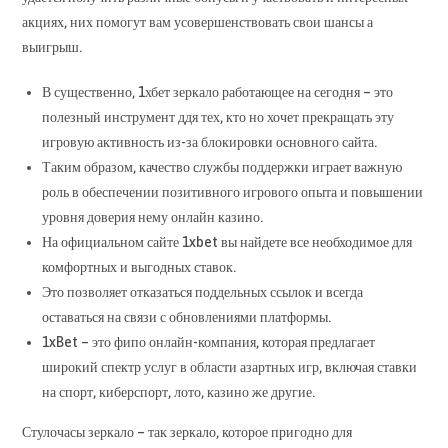
акциях, них помогут вам усовершенствовать свои шансы а
выигрыш.
В существенно, 1хбет зеркало работающее на сегодня – это
полезный инструмент ддя тех, кто но хочет прекращать эту
игровую активность из-за блокировки основного сайта.
Таким образом, качество службы поддержки играет важную
роль в обеспечении позитивного игрового опыта и повышении
уровня доверия нему онлайн казино.
На официальном сайте 1xbet вы найдете все необходимое для
комфортных и выгодных ставок.
Это позволяет отказаться поддельных ссылок и всегда
оставаться на связи с обновлениями платформы.
1xBet – это фипо онлайн-компания, которая предлагает
широкий спектр услуг в области азартных игр, включая ставки
на спорт, киберспорт, лото, казино же другие.
Стулочасы зеркало – так зеркало, которое пригодно для