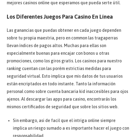
mejores casinos online que esperamos que pueda serte útil.
Los Diferentes Juegos Para Casino En Línea
Las ganancias que puedas obtener en cada juego dependen
sobre tu propia maestria, pero en common las tragaperras
llevan índices de pagos altos. Muchas para ellas son
especialmente buenas para encajar con bonos u otras
promociones, como los giros gratis. Los casinos para nuestro
ranking cuentan con las porém estrictias medidas para
seguridad virtual. Esto implica que mis datos de tus usuarios
están encriptados en todo instante. Tanto la información
personal como sobre cuenta bancaria kid inaccesibles para ojos
ajenos. Al descargar las apps para casino, encontrarás los
mismos certificados de seguridad que sobre los sitios web.
Sin embargo, asi de facil que el intriga online siempre
implica un riesgo sumado a es importante hacer el juego con
responsabilidad.