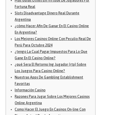
Más Guías Útiles Em Virtude De Jugadores Por
Fortuna Real
Slots Disadvantage Dinero Real Durante
Argentina
¿cómo Hacer Afin De Ganar En El Casino Online
En Argentina?
Los Mejores Casinos Online Con Peculio Real De
Perú Para Octubre 2024
¿tengo La Cual Pagar Impuestos Para Lo Que
Gane En El Casino Online?
¿qué Sera El Retorno Ing Jugador (rtp) Sobre
Los Juegos Para Casino Online?
Nuestras Apps De Gambling Establishment
Favoritas
Información Casino
Razones Para Jugar Sobre Los Mejores Casinos
Online Argentina
Como Hacer El Juego En Casinos On-line Con