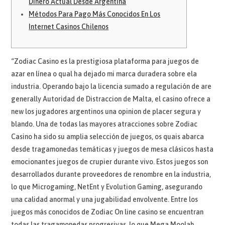
Dinero Actual Desde Argentina
Métodos Para Pago Más Conocidos En Los
Internet Casinos Chilenos
“Zodiac Casino es la prestigiosa plataforma para juegos de
azar en línea o qual ha dejado mi marca duradera sobre ela
industria. Operando bajo la licencia sumado a regulación de are
generally Autoridad de Distraccion de Malta, el casino ofrece a
new los jugadores argentinos una opinion de placer segura y
blando. Una de todas las mayores atracciones sobre Zodiac
Casino ha sido su amplia selección de juegos, os quais abarca
desde tragamonedas temáticas y juegos de mesa clásicos hasta
emocionantes juegos de crupier durante vivo. Estos juegos son
desarrollados durante proveedores de renombre en la industria,
lo que Microgaming, NetEnt y Evolution Gaming, asegurando
una calidad anormal y una jugabilidad envolvente. Entre los
juegos más conocidos de Zodiac On line casino se encuentran
todas las tragamonedas progresivas, lo que Mega Moolah