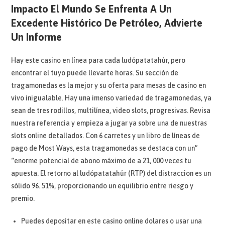
Impacto El Mundo Se Enfrenta A Un
Excedente Histórico De Petróleo, Advierte
Un Informe
Hay este casino en línea para cada ludópatatahúr, pero
encontrar el tuyo puede llevarte horas. Su sección de
tragamonedas es la mejor y su oferta para mesas de casino en
vivo inigualable. Hay una imenso variedad de tragamonedas, ya
sean de tres rodillos, multilínea, video slots, progresivas. Revisa
nuestra referencia y empieza a jugar ya sobre una de nuestras
slots online detallados. Con 6 carretes y un libro de líneas de
pago de Most Ways, esta tragamonedas se destaca con un”
“enorme potencial de abono máximo de a 21, 000 veces tu
apuesta. El retorno al ludópatatahúr (RTP) del distraccion es un
sólido 96. 51%, proporcionando un equilibrio entre riesgo y
premio.
Puedes depositar en este casino online dolares o usar una