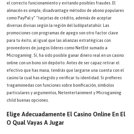
el correcto funcionamiento y evitando posibles fraudes. El
almacén es simple, disadvantage métodos de abono populares
como PayPal y” “tarjetas de crédito, además de aceptar
diversas divisas según la región del ludópatatahúr. Las
promociones con programas de apego son otro factor clave
para tu éxito, al igual que las alianzas estratégicas con
proveedores de juegos líderes como NetEnt sumado a
Microgaming. Sí, ha sido posible ganar dinero real en un casino
online con un bono sin depósito. Antes de ser capaz retirar el
efectivo que has masa, tendrás que largarse una cuenta con el
casino la cual has elegido y verificar tu identidad. Si prefieres
tragamonedas con funciones sobre bonificación, símbolos
particulares y argumentos, Netentertainment y Microgaming
child buenas opciones.
Elige Adecuadamente El Casino Online En El
O Qual Vayas A Jugar