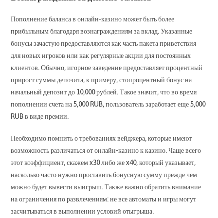
Пополнение баланса в онлайн-казино может быть более
прибыльным благодаря вознаграждениям за вклад. Указанные
бонусы зачастую предоставляются как часть пакета приветствия
для новых игроков или как регулярные акции для постоянных
клиентов. Обычно, игорное заведение предоставляет процентный
прирост суммы депозита, к примеру, стопроцентный бонус на
начальный депозит до 10,000 рублей. Такое значит, что во время
пополнении счета на 5,000 RUB, пользователь заработает еще 5,000
RUB в виде премии.
Необходимо помнить о требованиях вейджера, которые имеют
возможность различаться от онлайн-казино к казино. Чаще всего
этот коэффициент, скажем x30 либо же x40, который указывает,
насколько часто нужно проставить бонусную сумму прежде чем
можно будет вывести выигрыш. Также важно обратить внимание
на ограничения по развлечениям: не все автоматы и игры могут
засчитываться в выполнении условий отыгрыша.