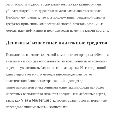
безопасности и удобство для клиентов, так как казино олимп
убирает потребность держать в памяти замысловатых паролей.
Необходимо помнить, что для поддержания предельной охраны
требуется применять комплексный способ: сочетать различные
методы идентификации и периодически изменять ключи доступа.
Депозиты: известные платежные средства
Пополнения являются ключевой компонентом процесса гейминга
в онлайн казино, давая пользователям возможность мгновенно и
надежно увеличивать баланс на свои аккаунты. На сегодняшний
день существует много методов внесения депозитов, от
классических банковских транзакций и доходя до
инновационными электронными кошельками. Среди наиболее
известных вариантов отличаются кредитные и дебетовые карты,
такие как Visa и MasterCard, которые гарантируют мгновенные
переводы с минимальными комиссиями.