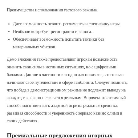
Преимущества использования тестового режима:
Дает возможность освоить регламенты и специфику игры.
Необходимо требует регистрации и взноса.
Обеспечивает возможность испытать тактики без
материальных убытков.
Демо вложения также предоставляют игрокам возможность
оценить свои силы в истинных ситуациях, но с цифровыми
баллами. Данное в частности выгодно для новичков, что только
начинают своё путешествие в сфере гэмблинга. Следует помнить,
что победа в демонстрационном режиме не подлежит выводу на
аккаунт, так как он не является реальным. Впрочем это отличный
способ подготовиться к азартной игре на реальные средства,
развивая способности и уверенность с зеркало казино олимп в
своих действиях.
Премиальные предложения игорных