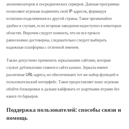
анонимизаторов и посреднических серверов. Данные программы
позволяют игрокам подменять свой IP-адресок, формируя
иллюзию подключения из другой страны. Такое чрезвычайно
удобно в случаях, если игорные заведения недоступно в некоторых
областях. Впрочем следует помнить, что не все прокси
равнозначно достоверны, следовательно следует выбирать
надежные платформы с отличной именем.
Также допустимо применить зеркальными сайтами, которые
служат дубликатами главного сайта казино. Зеркала имеют
различные URL-адреса, но обеспечивают тот же набор функций и
пользовательский интерфейс. Такое предоставляет шанс игрокам
обойти блокировки и дальше кайфовать от азартными играми без
каких-то барьеров.
Поддержка пользователей: способы связи и
помощь