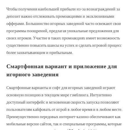
Чтобы получения наибольшей прибыли из-за вознаграждений за
депозит важно отслеживать промоакциями и эксклюзивными
офферами. Большинство игорных заведений часто освежают свои
программы поощрений, предлагая уникальные предложения для
своих игроков. Участие в таких промоакциях имеет возможность
существенно повысить шансы на успех и сделать игровой процесс
более захватывающим и прибыльным.
Смартфонная вариант и приложение для
игорного заведения
Смартфонные варианты и софт для игорных заведений играют
основную позицию в текущем мире гэмблинга. Интуитивно
доступный интерфейс и мгновенная скорость запуска позволяют
пользователям кайфовать от игрой в любое время и в любом месте.
Преимущественно передовых интернет-казино обеспечивают как
мобильные версии сайтов, так и специальные программы, которые