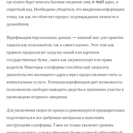
где нужно будет вписать базовые сведения: имя, e-mail адрес, и
секретный код. Необходимо убедиться, что введенная информация
точна, так как это облегчит процесс подтверждения личности в
дальнейшем.
Верификация персональных данных — важный шаг для гарантии
защиты как пользователя, так и самого казино. Этот этап как
правило предполагает загрузку копий или картинок
государственных бумаг, таких как загранпаспорт или права
водителя. Некоторые платформы способны ещё запросить
доказательство жилищного адреса через предоставление счета за
коммунальные услуги. Успешная верификация дает возможность
пользователю свободно выводить средства и принимать участие в
промоакциях игорного заведения.
Для увеличения скорости процесса рекомендуется предварительно
подготовиться к все требуемые материалы и выполнять
инструкциям платформы. Такое не только увеличит уровень
охраны аккаунта, а также обеспечит более плавный геймплейный