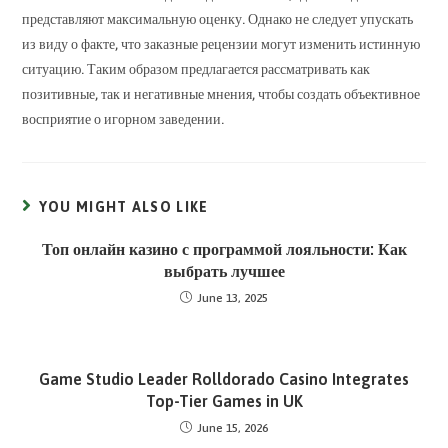
представляют максимальную оценку. Однако не следует упускать
из виду о факте, что заказные рецензии могут изменить истинную
ситуацию. Таким образом предлагается рассматривать как
позитивные, так и негативные мнения, чтобы создать объективное
восприятие о игорном заведении.
YOU MIGHT ALSO LIKE
Топ онлайн казино с программой лояльности: Как
выбрать лучшее
June 13, 2025
Game Studio Leader Rolldorado Casino Integrates
Top-Tier Games in UK
June 15, 2026