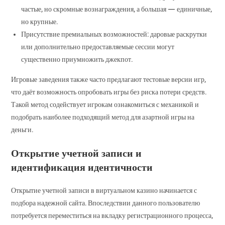
частые, но скромные вознаграждения, а большая — единичные,
но крупные.
Присутствие премиальных возможностей: даровые раскрутки
или дополнительно предоставляемые сессии могут
существенно приумножить джекпот.
Игровые заведения также часто предлагают тестовые версии игр,
что даёт возможность опробовать игры без риска потери средств.
Такой метод содействует игрокам ознакомиться с механикой и
подобрать наиболее подходящий метод для азартной игры на
деньги.
Открытие учетной записи и
идентификация идентичности
Открытие учетной записи в виртуальном казино начинается с
подбора надежной сайта. Впоследствии данного пользователю
потребуется переместиться на вкладку регистрационного процесса,