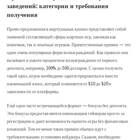
заведений: категории и требования
получения
Промо предложения в виртуальных казино представляют собой
значимой составляющей сферы азартных игр, завлекая как
новичков, так и опытных игроков. Приветственные премии — это
один очень популярных форм вознаграждений. Как правило они
включают в пакете процентное вознаграждение от первого
депозита, например, 100% до 500 долларов. С целью получить
такой приз, игрок необходимо зарегистрироваться и внести
наименьший взнос, который изменяется от $10 до $20 в
зависимости от платформы.
Ещё один часто встречающийся формат — бонусы без депозита.
Эти бонусы предоставляются начинающим геймерам просто за
регистрацию и дают возможность оценить игры без финансовых
вложений. Тем не менее такие премии обычно идут с
требовательными условиями вейджера. Скажем, необходимо