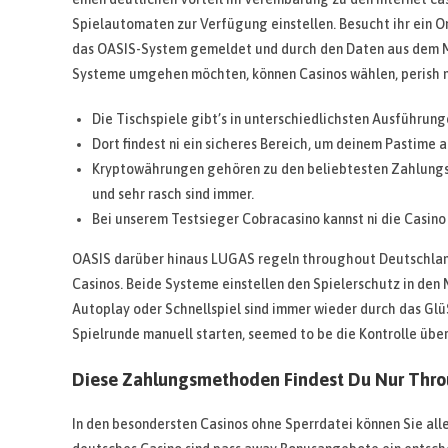
Spielautomaten zur Verfügung einstellen. Besucht ihr ein On
das OASIS-System gemeldet und durch den Daten aus dem Me
Systeme umgehen möchten, können Casinos wählen, perish n
Die Tischspiele gibt’s in unterschiedlichsten Ausführung
Dort findest ni ein sicheres Bereich, um deinem Pastime
Kryptowährungen gehören zu den beliebtesten Zahlungsv
und sehr rasch sind immer.
Bei unserem Testsieger Cobracasino kannst ni die Casino
OASIS darüber hinaus LUGAS regeln throughout Deutschlan
Casinos. Beide Systeme einstellen den Spielerschutz in den
Autoplay oder Schnellspiel sind immer wieder durch das Glü
Spielrunde manuell starten, seemed to be die Kontrolle über
Diese Zahlungsmethoden Findest Du Nur Thro
In den besondersten Casinos ohne Sperrdatei können Sie alle