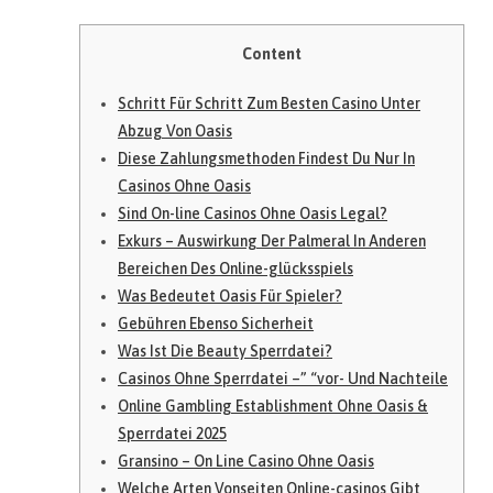
Content
Schritt Für Schritt Zum Besten Casino Unter
Abzug Von Oasis
Diese Zahlungsmethoden Findest Du Nur In
Casinos Ohne Oasis
Sind On-line Casinos Ohne Oasis Legal?
Exkurs – Auswirkung Der Palmeral In Anderen
Bereichen Des Online-glücksspiels
Was Bedeutet Oasis Für Spieler?
Gebühren Ebenso Sicherheit
Was Ist Die Beauty Sperrdatei?
Casinos Ohne Sperrdatei –” “vor- Und Nachteile
Online Gambling Establishment Ohne Oasis &
Sperrdatei 2025
Gransino – On Line Casino Ohne Oasis
Welche Arten Vonseiten Online-casinos Gibt