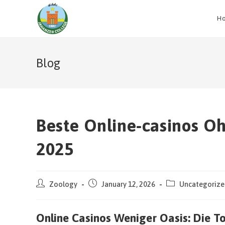
Skip
to
H
content
Blog
Beste Online-casinos Oh
2025
Post
Post
Post
Zoology
January 12, 2026
Uncategoriz
author:
published:
category:
Online Casinos Weniger Oasis: Die To