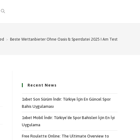
ed
>
Beste Wettanbieter Ohne Oasis & Sperrdatei 2025 I Am Test
Recent News
1xbet Son Sürüm İndir: Türkiye İçin En Güncel Spor
Bahis Uygulaması
1xbet Mobil İndir: Türkiye’de Spor Bahisleri İçin En İyi
Uygulama
Free Roulette Online: The Ultimate Overview to