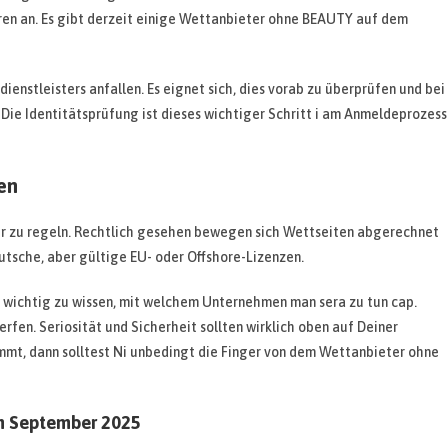
ren an. Es gibt derzeit einige Wettanbieter ohne BEAUTY auf dem
nstleisters anfallen. Es eignet sich, dies vorab zu überprüfen und bei
 Die Identitätsprüfung ist dieses wichtiger Schritt i am Anmeldeprozess
en
ter zu regeln. Rechtlich gesehen bewegen sich Wettseiten abgerechnet
utsche, aber gültige EU- oder Offshore-Lizenzen.
r wichtig zu wissen, mit welchem Unternehmen man sera zu tun cap.
erfen. Seriosität und Sicherheit sollten wirklich oben auf Deiner
immt, dann solltest Ni unbedingt die Finger von dem Wettanbieter ohne
Im September 2025