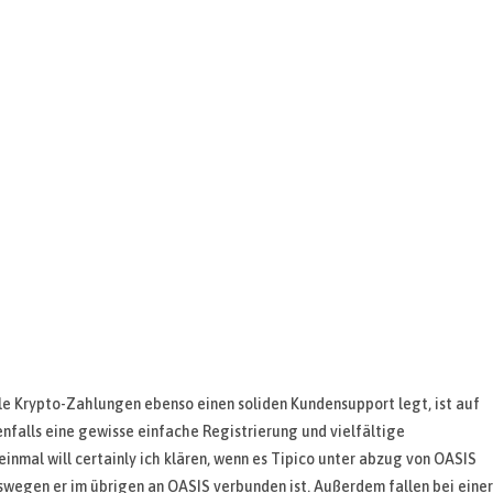
e Krypto-Zahlungen ebenso einen soliden Kundensupport legt, ist auf
falls eine gewisse einfache Registrierung und vielfältige
mal will certainly ich klären, wenn es Tipico unter abzug von OASIS
eswegen er im übrigen an OASIS verbunden ist. Außerdem fallen bei einer