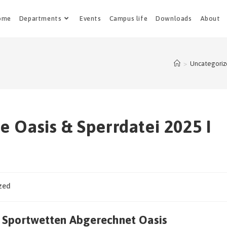
ome
Departments
Events
Campus life
Downloads
About
>
Uncategoriz
 Oasis & Sperrdatei 2025 I
zed
 Sportwetten Abgerechnet Oasis