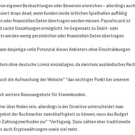
 von eigenen Beobachtungen oder Beweisen einreichen – allerdings auc
iert drops dead, wenn Kunden inside örtlichen Spielhallen auffällig
ten oder finanziellen Daten übertragen werden müssen. Paysafecard ist
d caché Einzahlungen ermöglicht. Im Gegensatz zu Debit- oder
ts werden wenig persönlichen oder finanziellen Daten übertragen.
ann dasjenige volle Potenzial dieses Anbieters ohne Einschränkungen
tern ohne deutsche Lizenz einzuklagen, da meistens ausländisches Rec
uch die Aufmachung der Website” “das wichtiger Punkt bei unserem
uch weitere Bonusangebote für Stammkunden.
r über finden sein, allerdings in der Direktive unterscheidet man
gebot der Buchmacher zweckhaftigkeit zu können, muss das Budget
e Zahlungsmethoden zur” “Verfügung. Dazu zählen eher traditionelle
er auch Kryptowährungen sowie viel mehr.