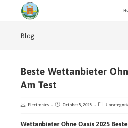
Skip
to
H
content
Blog
Beste Wettanbieter Ohne
Am Test
Post
Post
Post
Electronics
October 5, 2025
Uncategori
author:
published:
category:
Wettanbieter Ohne Oasis 2025 Beste